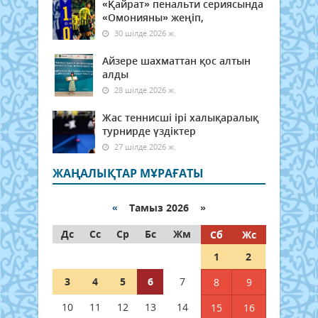
«Қайрат» пенальти сериясында
«Омонияны» жеңіп,
30 шілде 2026 ж.
Айзере шахматтан қос алтын
алды
28 шілде 2026 ж.
Жас теннисші ірі халықаралық
турнирде үздіктер
27 шілде 2026 ж.
ЖАҢАЛЫҚТАР МҰРАҒАТЫ
«
Тамыз 2026 »
Дс
Сс
Ср
Бс
Жм
Сб
Жс
1
2
3
4
5
6
7
8
9
10
11
12
13
14
15
16