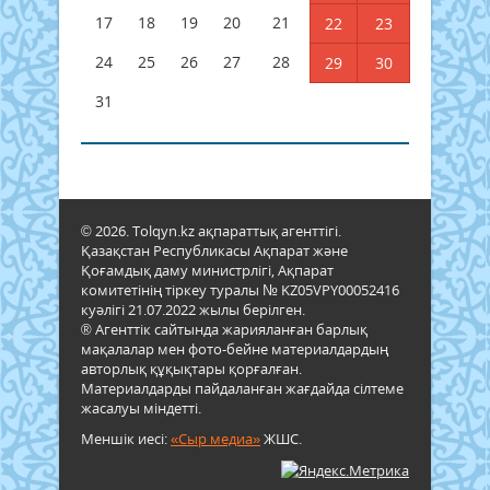
17
18
19
20
21
22
23
24
25
26
27
28
29
30
31
© 2026. Tolqyn.kz ақпараттық агенттігі.
Қазақстан Республикасы Ақпарат және
Қоғамдық даму министрлігі, Ақпарат
комитетінің тіркеу туралы № KZ05VPY00052416
куәлігі 21.07.2022 жылы берілген.
® Агенттік сайтында жарияланған барлық
мақалалар мен фото-бейне материалдардың
авторлық құқықтары қорғалған.
Материалдарды пайдаланған жағдайда сілтеме
жасалуы міндетті.
Меншік иесі:
«Сыр медиа»
ЖШС.