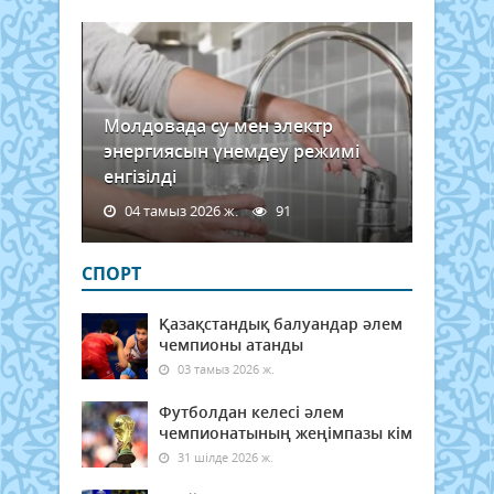
Молдовада су мен электр
энергиясын үнемдеу режимі
енгізілді
04 тамыз 2026 ж.
91
СПОРТ
Қазақстандық балуандар әлем
чемпионы атанды
03 тамыз 2026 ж.
Футболдан келесі әлем
чемпионатының жеңімпазы кім
31 шілде 2026 ж.