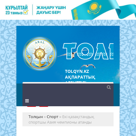
TOLQYN.KZ
АҚПАРАТТЫҚ
АГЕНТТІГІ
Толқын
»
Спорт
» Екі қазақстандық
спортшы Азия чемпионы атанды