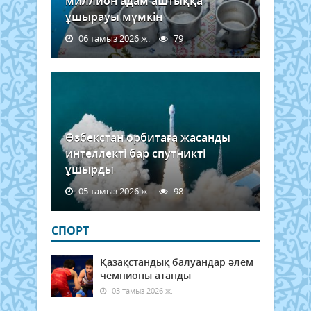
миллион адам аштыққа
ұшырауы мүмкін
06 тамыз 2026 ж.
79
Өзбекстан орбитаға жасанды
интеллекті бар спутникті
ұшырды
05 тамыз 2026 ж.
98
СПОРТ
Қазақстандық балуандар әлем
чемпионы атанды
03 тамыз 2026 ж.