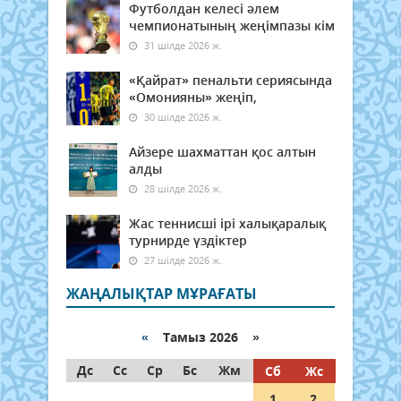
Футболдан келесі әлем
чемпионатының жеңімпазы кім
31 шілде 2026 ж.
«Қайрат» пенальти сериясында
«Омонияны» жеңіп,
30 шілде 2026 ж.
Айзере шахматтан қос алтын
алды
28 шілде 2026 ж.
Жас теннисші ірі халықаралық
турнирде үздіктер
27 шілде 2026 ж.
ЖАҢАЛЫҚТАР МҰРАҒАТЫ
«
Тамыз 2026 »
Дс
Сс
Ср
Бс
Жм
Сб
Жс
1
2