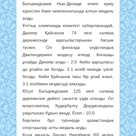
Батырмұрзаев Нью-Делиде өткен еркіy
күрестен Азия чемпионатында алтын медаль
алды.
Ұлттық олимпиада комитеті хабарлағандай,
Данияр Қайсанов 74 келі салмақ
дәрежесінде қарсыластарынан басым
түскен. Ол финалда үндістандық
Джитендермен кездесу өткізді. Алғашқы
ұпайды Данияр алды – 2:0. Кейін қарсыласы
да ұпайға ие болды. 2:1 есебі кезінде үзіліс
болды. Кейін Қайсанов тағы бір ұпай алып,
3:1 есебімен кездесуді аяқтады.
Юсуп Батырмұрзаев 125 келі салмақ
дәрежесіне дейінгі санатта үздік атанды. Ол
моңғолиялық Худербулгу Дорджханданы
уақытынан бұрын жеңді. Есеп - 10:0.
Барлығы бұл турнирде қазақстандық
спортшылар алты медаль алды.
Қола медаль Дәулет Ниязбеков (65 келіге