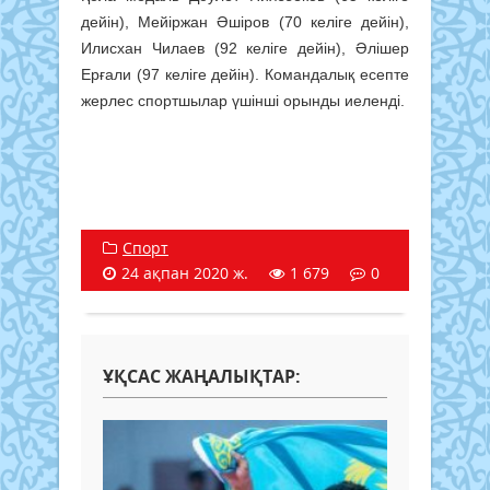
дейін), Мейіржан Әшіров (70 келіге дейін),
Илисхан Чилаев (92 келіге дейін), Әлішер
Ерғали (97 келіге дейін). Командалық есепте
жерлес спортшылар үшінші орынды иеленді.
Спорт
24 ақпан 2020 ж.
1 679
0
ҰҚСАС ЖАҢАЛЫҚТАР: