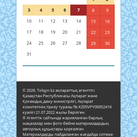
3
4
5
6
7
8
9
10
11
12
13
14
15
16
17
18
19
20
21
22
23
24
25
26
27
28
29
30
31
© 2026. Tolqyn.kz ақпараттық агенттігі.
Қазақстан Республикасы Ақпарат және
Қоғамдық даму министрлігі, Ақпарат
комитетінің тіркеу туралы № KZ05VPY00052416
куәлігі 21.07.2022 жылы берілген.
® Агенттік сайтында жарияланған барлық
мақалалар мен фото-бейне материалдардың
авторлық құқықтары қорғалған.
Материалдарды пайдаланған жағдайда сілтеме