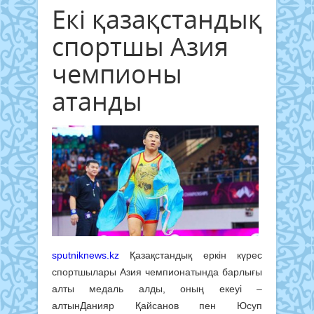
Екі қазақстандық
спортшы Азия
чемпионы
атанды
sputniknews.kz
Қазақстандық еркін күрес
спортшылары Азия чемпионатында барлығы
алты медаль алды, оның екеуі –
алтынДанияр Қайсанов пен Юсуп