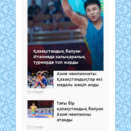
Қазақстандық балуан
Италияда халықаралық
турнирде топ жарды
Азия чемпионаты:
Қазақстандықтар екі
медаль жеңіп алды
Спорт
Тағы бір
қазақстандық балуан
Азия чемпионы
атанды
Спорт