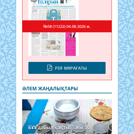
№58 (11222)
04.08.2026 ж.
PDF МҰРАҒАТЫ
ӘЛЕМ ЖАҢАЛЫҚТАРЫ
БҰҰ дабыл қақты: Тағы 50