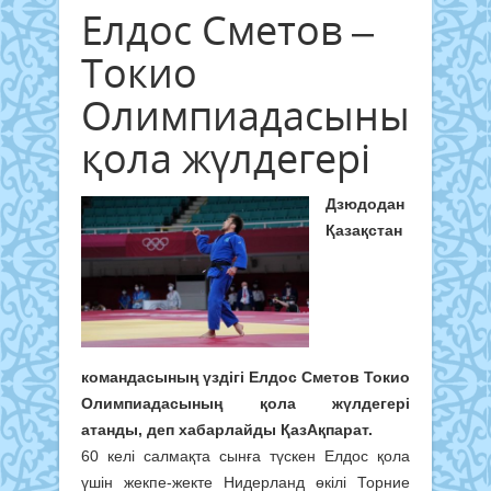
Елдос Сметов –
Токио
Олимпиадасының
қола жүлдегері
Дзюдодан
Қазақстан
командасының үздігі Елдос Сметов Токио
Олимпиадасының қола жүлдегері
атанды, деп хабарлайды ҚазАқпарат.
60 келі салмақта сынға түскен Елдос қола
үшін жекпе-жекте Нидерланд өкілі Торние