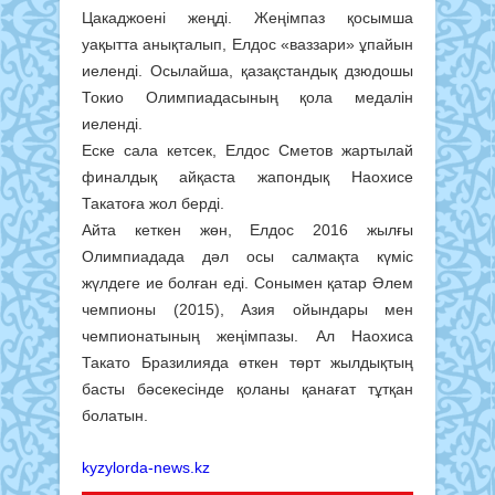
Цакаджоені жеңді. Жеңімпаз қосымша
уақытта анықталып, Елдос «ваззари» ұпайын
иеленді. Осылайша, қазақстандық дзюдошы
Токио Олимпиадасының қола медалін
иеленді.
Еске сала кетсек, Елдос Сметов жартылай
финалдық айқаста жапондық Наохисе
Такатоға жол берді.
Айта кеткен жөн, Елдос 2016 жылғы
Олимпиадада дәл осы салмақта күміс
жүлдеге ие болған еді. Сонымен қатар Әлем
чемпионы (2015), Азия ойындары мен
чемпионатының жеңімпазы. Ал Наохиса
Такато Бразилияда өткен төрт жылдықтың
басты бәсекесінде қоланы қанағат тұтқан
болатын.
kyzylorda-news.kz