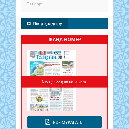
Спорт
Пікір қалдыру
ЖАҢА НОМЕР
№59 (11223)
08.08.2026 ж.
PDF МҰРАҒАТЫ