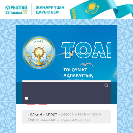
TOLQYN.KZ
АҚПАРАТТЫҚ
АГЕНТТІГІ
Толқын
»
Спорт
» Елдос Сметов – Токио
Олимпиадасының қола жүлдегері