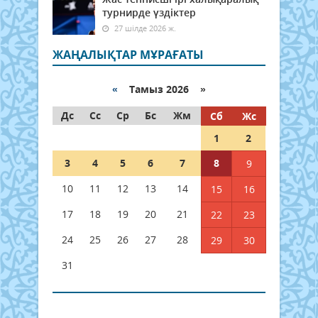
турнирде үздіктер
27 шілде 2026 ж.
ЖАҢАЛЫҚТАР МҰРАҒАТЫ
«
Тамыз 2026 »
Дс
Сс
Ср
Бс
Жм
Сб
Жс
1
2
3
4
5
6
7
8
9
10
11
12
13
14
15
16
17
18
19
20
21
22
23
24
25
26
27
28
29
30
31