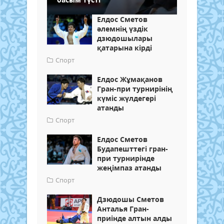
Елдос Сметов
әлемнің үздік
дзюдошылары
қатарына кірді
Спорт
Елдос Жұмақанов
Гран-при турнирінің
күміс жүлдегері
атанды
Спорт
Елдос Сметов
Будапешттегі гран-
при турнирінде
жеңімпаз атанды
Спорт
Дзюдошы Сметов
Анталья Гран-
приінде алтын алды