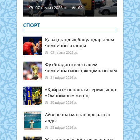
07 тамыз 2026 ж.
69
СПОРТ
Қазақстандық балуандар әлем
чемпионы атанды
03 тамыз 2026 ж.
Футболдан келесі әлем
чемпионатының жеңімпазы кім
31 шілде 2026 ж.
«Қайрат» пенальти сериясында
«Омонияны» жеңіп,
30 шілде 2026 ж.
Айзере шахматтан қос алтын
алды
28 шілде 2026 ж.
Жас теннисші ірі халықаралық