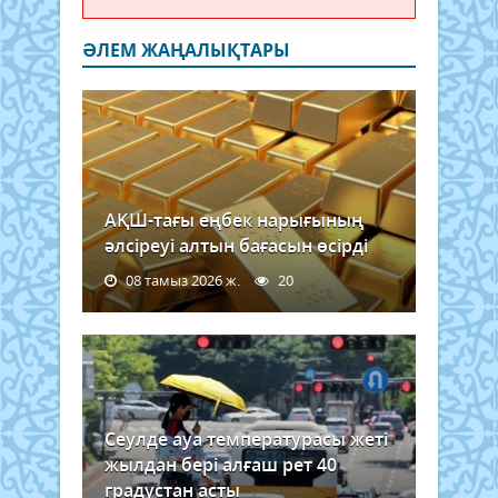
ӘЛЕМ ЖАҢАЛЫҚТАРЫ
АҚШ-тағы еңбек нарығының
әлсіреуі алтын бағасын өсірді
08 тамыз 2026 ж.
20
Сеулде ауа температурасы жеті
жылдан бері алғаш рет 40
градустан асты