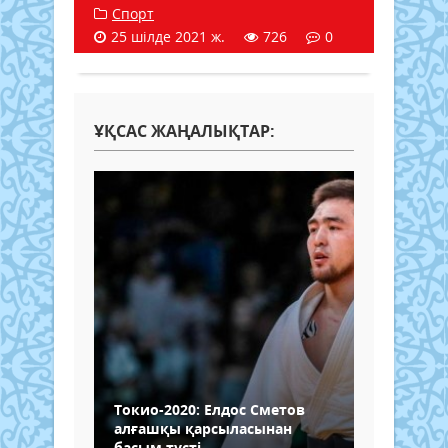
Спорт
25 шілде 2021 ж.
726
0
ҰҚСАС ЖАҢАЛЫҚТАР:
Токио-2020: Елдос Сметов
алғашқы қарсыласынан
басым түсті