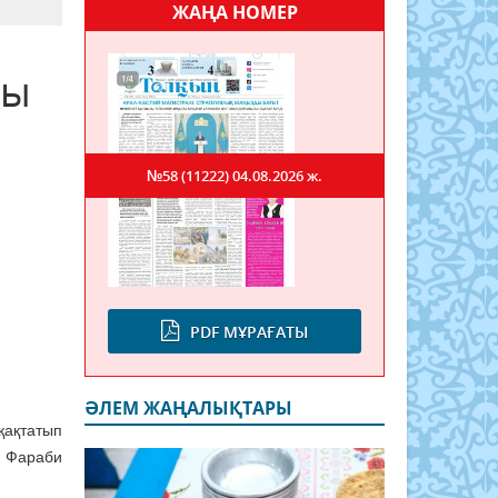
ЖАҢА НОМЕР
ды
№58 (11222)
04.08.2026 ж.
PDF МҰРАҒАТЫ
ӘЛЕМ ЖАҢАЛЫҚТАРЫ
қақтатып
з Фараби