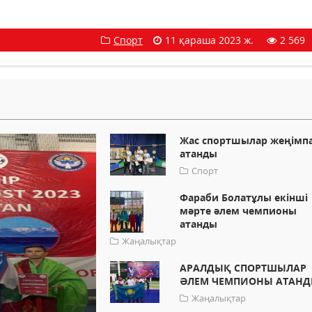
Спорт
11 қараша 2023 ж.
2 569
Жас спортшылар жеңімп
атанды
Спорт
Фараби Болатұлы екінші
мәрте әлем чемпионы
атанды
Жаңалықтар
АРАЛДЫҚ СПОРТШЫЛАР
ӘЛЕМ ЧЕМПИОНЫ АТАН
Жаңалықтар