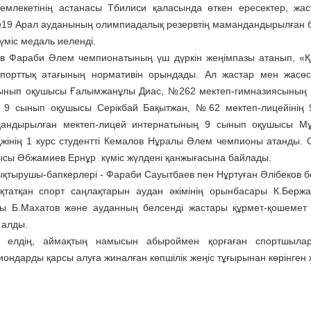
 мемлекетінің астанасы Тбилиси қаласында өткен ересектер, жа
19 Арал ауданының олимпиадалық резервтің мамандандырылған 
үміс медаль иеленді.
ев Фараби Әлем чемпионатының үш дүркін жеңімпазы атанып, «Қ
спорттық атағының нормативін орындады. Ал жастар мен жасөс
 сынып оқушысы Ғалымжанұлы Диас, №262 мектеп-гимназиясының
ң 9 сынып оқушысы Серікбай Бақытжан, №62 мектеп-лицейінің
андырылған мектеп-лицей интернатының 9 сынып оқушысы Мұ
джінің 1 курс студентті Кемалов Нұралы Әлем чемпионы атанды.
сы Әбжамиев Ернұр күміс жүлдені қанжығасына байлады.
ықтырушы-бапкерлері - Фараби Сауытбаев пен Нұртуған Әлібеков б
қтатқан спорт саңлақтарын аудан әкімінің орынбасары К.Берж
ы Б.Махатов және ауданның белсенді жастары құрмет-қошемет 
 алды.
де елдің, аймақтың намысын абыроймен қорғаған спортшыла
пиондарды қарсы алуға жиналған көпшілік жеңіс тұғырынан көрінген