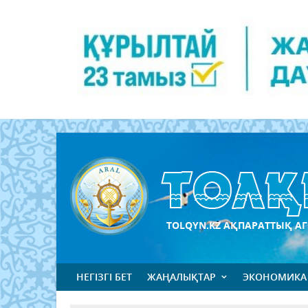
TOLQYN.KZ АҚПАРАТТЫҚ АГ
НЕГІЗГІ БЕТ
ЖАҢАЛЫҚТАР
ЭКОНОМИКА