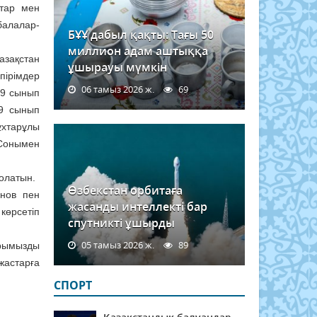
стар мен
балалар-
БҰҰ дабыл қақты: Тағы 50
миллион адам аштыққа
азақстан
ұшырауы мүмкін
пірімдер
06 тамыз 2026 ж.
69
 9 сынып
 9 сынып
хтарұлы
 Сонымен
олатын.
Өзбекстан орбитаға
анов пен
жасанды интеллекті бар
көрсетіп
спутникті ұшырды
05 тамыз 2026 ж.
89
рымызды
 жастарға
СПОРТ