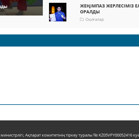
ЖЕҢІМПАЗ ЖЕРЛЕСІМІЗ Е
нды
ОРАЛДЫ
Оқиғалар
инистрлігі, Ақпарат комитетінің тіркеу туралы № KZ05VPY00052416 куә