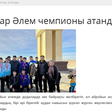
ионы атанды
ар Әлем чемпионы атан
йын әлемдік додаларда көк байрақты желбіретіп, ел абройын ас
лардың бірі әрі бірегейі аудан намысын қорғап жүрген жерлесімі
нды.