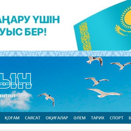
ЕНТТІГІ
ҚОҒАМ
САЯСАТ
ОҚИҒАЛАР
ӘЛЕМ
ТАРИХ
СПОРТ