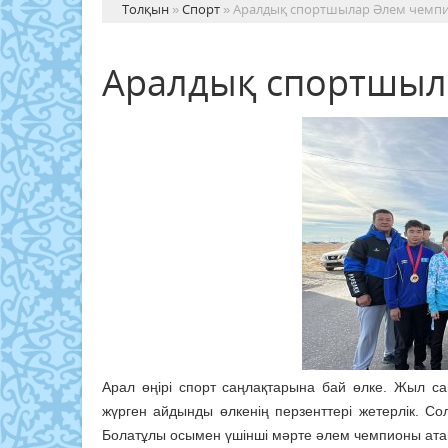
Толқын
»
Спорт
» Аралдық спортшылар Әлем чемп
Аралдық спортшыл
Арал өңірі спорт саңлақтарына бай өлке. Жыл са
жүрген айдынды өлкенің перзенттері жетерлік. Со
Болатұлы осымен үшінші мәрте әлем чемпионы ата