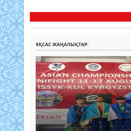
ҰҚСАС ЖАҢАЛЫҚТАР: