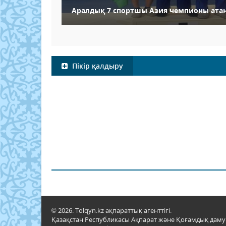
Аралдық 7 спортшы Азия чемпионы ата
Пікір қалдыру
© 2026. Tolqyn.kz ақпараттық агенттігі.
Қазақстан Республикасы Ақпарат және Қоғамдық даму м