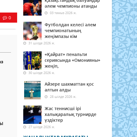
Қазақстандық балуандар
әлем чемпионы атанды
03 тамыз 2026 ж.
0
Футболдан келесі әлем
чемпионатының
жеңімпазы кім
31 шілде 2026 ж.
«Қайрат» пенальти
сериясында «Омонияны»
аз
жеңіп,
30 шілде 2026 ж.
Айзере шахматтан қос
алтын алды
28 шілде 2026 ж.
Жас теннисші ірі
халықаралық турнирде
үздіктер
ДЫ
27 шілде 2026 ж.