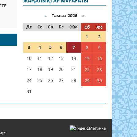
ЖАҢАЛЫҚТАР МҰРАҒАТЫ
ЛГЕ
«
Тамыз 2026 »
Дс
Сс
Ср
Бс
Жм
Сб
Жс
1
2
3
4
5
6
7
8
9
10
11
12
13
14
15
16
17
18
19
20
21
22
23
24
25
26
27
28
29
30
31
лігі