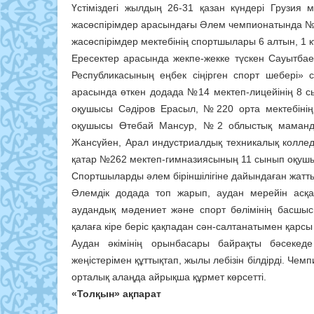
Үстіміздегі жылдың 26-31 қазан күндері Грузия
жасөспірімдер арасындағы Әлем чемпионатында №
жасөспірімдер мектебінің спортшылары 6 алтын, 1 к
Ересектер арасында жекпе-жекке түскен Сауытба
Республикасының еңбек сіңірген спорт шебері» 
арасында өткен додада №14 мектеп-лицейінің 8
оқушысы Сәдіров Ерасыл, №220 орта мектебіні
оқушысы Өтебай Мансур, №2 облыстық маманд
Жансүйен, Арал индустриалдық техникалық колле
қатар №262 мектеп-гимназиясының 11 сынып оқушы
Спортшыларды әлем біріншілігіне дайындаған жатт
Әлемдік додада топ жарып, аудан мерейін асқа
аудандық мәдениет және спорт бөлімінің басшыс
қалаға кіре беріс қақпадан сән-салтанатымен қарсы
Аудан әкімінің орынбасары байрақты бәсеке
жеңістерімен құттықтап, жылы лебізін білдірді. Чем
орталық алаңда айрықша құрмет көрсетті.
«Толқын» ақпарат