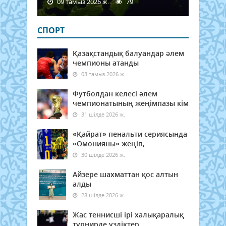
09 тамыз 2026 ж.
79
СПОРТ
Қазақстандық балуандар әлем
чемпионы атанды
03 тамыз 2026 ж.
Футболдан келесі әлем
чемпионатының жеңімпазы кім
31 шілде 2026 ж.
«Қайрат» пенальти сериясында
«Омонияны» жеңіп,
30 шілде 2026 ж.
Айзере шахматтан қос алтын
алды
28 шілде 2026 ж.
Жас теннисші ірі халықаралық
турнирде үздіктер