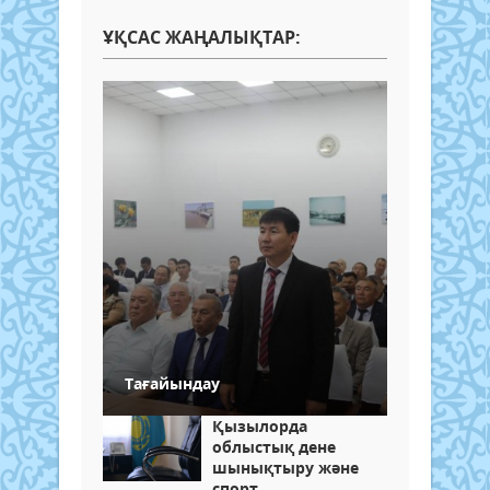
ҰҚСАС ЖАҢАЛЫҚТАР:
Тағайындау
Қызылорда
облыстық дене
шынықтыру және
спорт