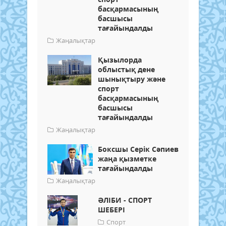
басқармасының
басшысы
тағайындалды
Жаңалықтар
Қызылорда
облыстық дене
шынықтыру және
спорт
басқармасының
басшысы
тағайындалды
Жаңалықтар
Боксшы Серік Сәпиев
жаңа қызметке
тағайындалды
Жаңалықтар
ӘЛІБИ - СПОРТ
ШЕБЕРІ
Спорт