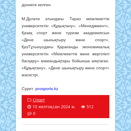
дүниеге келген.
М.Дулати атындағы Тараз мемлекеттік
университетін «Құқықтану», «Менеджмент»,
Қазақ спорт және туризм академиясын
«Дене шынықтыру және спорт»,
ҚазТұтынуодағы Қарағанды экономикалық
университетін «Мемлекеттік және жергілікті
басқару» мамандықтары бойынша аяқтаған.
«Құқықтану», «Дене шынықтыру және спорт»
магистрі.
Сурет:
prosports.kz
Спорт
10 желтоқсан 2024 ж.
512
0