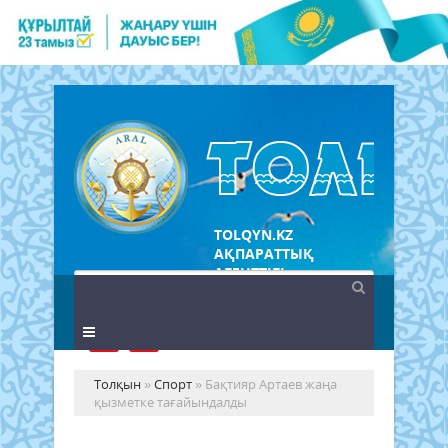
TOLQYN.KZ
АҚПАРАТТЫҚ
АГЕНТТІГІ
Толқын
»
Спорт
» Бақтияр Артаев жаңа
қызметке тағайындалды