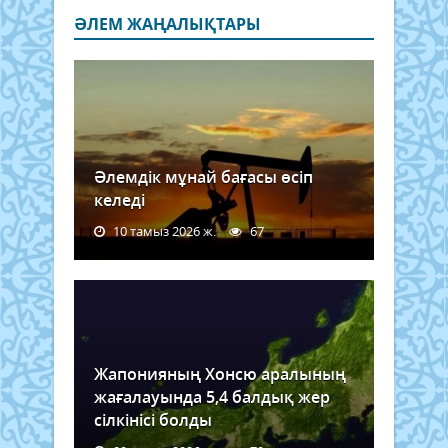
ӘЛЕМ ЖАҢАЛЫҚТАРЫ
Әлемдік мұнай бағасы өсіп
келеді
10 тамыз 2026 ж.
67
Жапонияның Хонсю аралының
жағалауында 5,4 балдық жер
сілкінісі болды