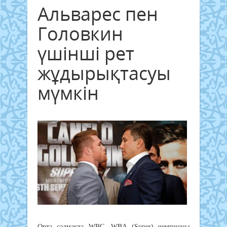
Альварес пен
Головкин
үшінші рет
жұдырықтасуы
мүмкін
Орта салмақта WBC, WBA (Super) чемпионы