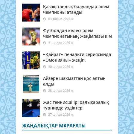
Қазақстандық балуандар әлем
чемпионы атанды
03 тамыз 2026 ж.
Футболдан келесі әлем
чемпионатының жеңімпазы кім
31 шілде 2026 ж.
«Қайрат» пенальти сериясында
«Омонияны» жеңіп,
30 шілде 2026 ж.
Айзере шахматтан қос алтын
алды
28 шілде 2026 ж.
Жас теннисші ірі халықаралық
турнирде үздіктер
27 шілде 2026 ж.
ЖАҢАЛЫҚТАР МҰРАҒАТЫ