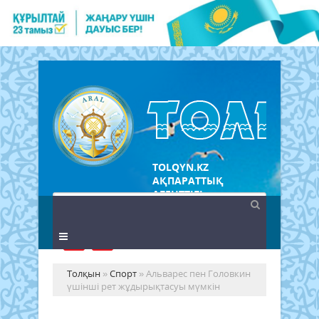
TOLQYN.KZ
АҚПАРАТТЫҚ
АГЕНТТІГІ
Толқын
»
Спорт
» Альварес пен Головкин
үшінші рет жұдырықтасуы мүмкін