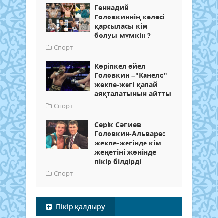
Геннадий
Головкиннің келесі
қарсыласы кім
болуы мүмкін ?
Спорт
Көріпкел әйел
Головкин –"Канело"
жекпе-жегі қалай
аяқталатынын айтты
Спорт
Серік Сәпиев
Головкин-Альварес
жекпе-жегінде кім
жеңетіні жөнінде
пікір білдірді
Спорт
Пікір қалдыру