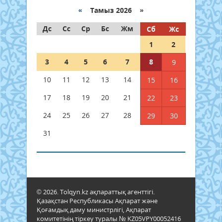
«
Тамыз 2026 »
Дс
Сс
Ср
Бс
Жм
Сб
Жс
1
2
3
4
5
6
7
8
9
10
11
12
13
14
15
16
17
18
19
20
21
22
23
24
25
26
27
28
29
30
31
© 2026. Tolqyn.kz ақпараттық агенттігі.
Қазақстан Республикасы Ақпарат және
Қоғамдық даму министрлігі, Ақпарат
комитетінің тіркеу туралы № KZ05VPY00052416