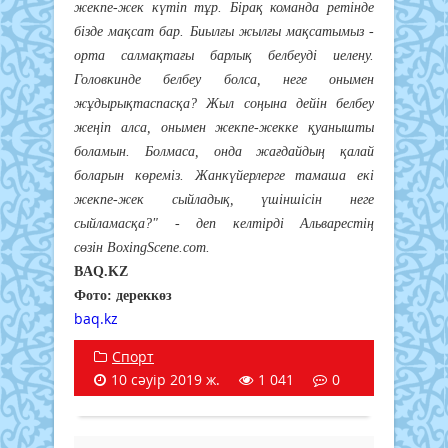
жекпе-жек күтіп тұр. Бірақ команда ретінде
бізде мақсат бар. Биылғы жылғы мақсатымыз -
орта салмақтағы барлық белбеуді иелену.
Головкинде белбеу болса, неге онымен
жұдырықтаспасқа? Жыл соңына дейін белбеу
жеңіп алса, онымен жекпе-жекке қуанышты
боламын. Болмаса, онда жағдайдың қалай
боларын көреміз. Жанкүйерлерге тамаша екі
жекпе-жек сыйладық, үшіншісін неге
сыйламасқа?" - деп келтірді Альварестің
сөзін BoxingScene.com.
BAQ.KZ
Фото: дереккөз
baq.kz
Спорт
10 сәуір 2019 ж.
1 041
0