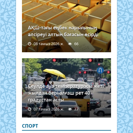
АҚШ-тағы еңбек нарығының
әлсіреуі алтын бағасын өсірді
08 тамыз 2026 ж.
66
Сеулде ауа температурасы жеті
жылдан бері алғаш рет 40
градустан асты
07 тамыз 2026 ж.
77
СПОРТ