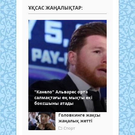
ҰҚСАС ЖАҢАЛЫҚТАР:
"Канело" Альварес орта
салмақтағы ең мықты екі
боксшыны атады
Головкинге жақсы
жаңалық жетті
Спорт