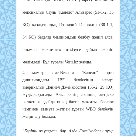
мексикалық Сауль "Канело" Альварес (51-1-2, 35
КО) қазақстандық Геннадий Головкин (38-1-1,
34 КО) беделді чемпиондық белбеу жеңіп алса,
онымен жекпе-жек өткізуге дайын екенін
мәлімдеді. Бұл туралы Vesti.kz жазды.
4 мамыр Лас-Вегаста "Канело" орта
дивизиондағы IBF белбеуінің иегері
америкалық Дэниэл Джейкобспен (35-2, 29 КО)
жұдырықтасады. Альварестің сөзінше, жеңіске
жеткен жағдайда оның басты мақсаты абсолют
чемпион атануға жетпей тұрған WBO белбеуін
жеңіп алу болады.
"Бәрінің өз уақыты бар. Алда Джейкобспен ауыр