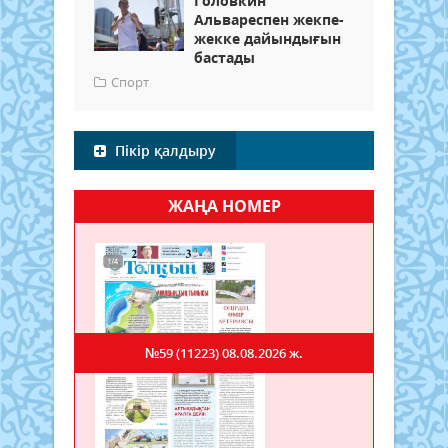
Головкин
Альвареспен жекпе-
жекке дайындығын
бастады
Спорт
Пікір қалдыру
ЖАҢА НОМЕР
№59 (11223)
08.08.2026 ж.