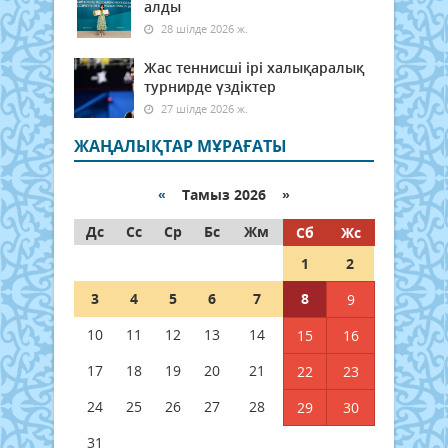
алды
28 шілде 2026 ж.
Жас теннисші ірі халықаралық
турнирде үздіктер
27 шілде 2026 ж.
ЖАҢАЛЫҚТАР МҰРАҒАТЫ
«
Тамыз 2026 »
Дс
Сс
Ср
Бс
Жм
Сб
Жс
1
2
3
4
5
6
7
8
9
10
11
12
13
14
15
16
17
18
19
20
21
22
23
24
25
26
27
28
29
30
31