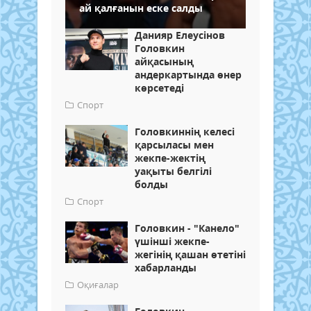
ай қалғанын еске салды
Данияр Елеусінов
Головкин
айқасының
андеркартында өнер
көрсетеді
Спорт
Головкиннің келесі
қарсыласы мен
жекпе-жектің
уақыты белгілі
болды
Спорт
Головкин - "Канело"
үшінші жекпе-
жегінің қашан өтетіні
хабарланды
Оқиғалар