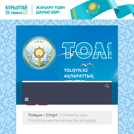
TOLQYN.KZ
АҚПАРАТТЫҚ
АГЕНТТІГІ
Толқын
»
Спорт
» Головкин мен
Роллстың жекпе-жегіне бір ай қалды