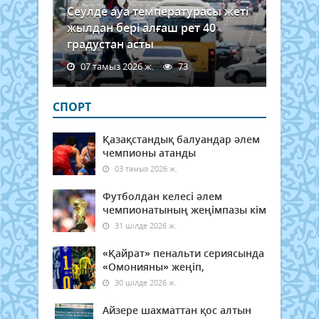
Сеулде ауа температурасы жеті
жылдан бері алғаш рет 40
градустан асты
07 тамыз 2026 ж.
73
СПОРТ
Қазақстандық балуандар әлем
чемпионы атанды
03 тамыз 2026 ж.
Футболдан келесі әлем
чемпионатының жеңімпазы кім
31 шілде 2026 ж.
«Қайрат» пенальти сериясында
«Омонияны» жеңіп,
30 шілде 2026 ж.
Айзере шахматтан қос алтын