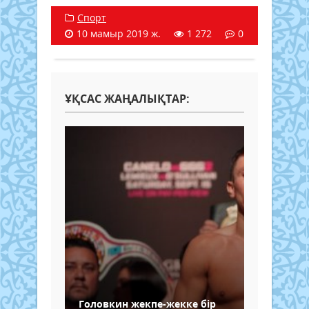
Спорт
10 мамыр 2019 ж.
1 272
0
ҰҚСАС ЖАҢАЛЫҚТАР:
Головкин жекпе-жекке бір