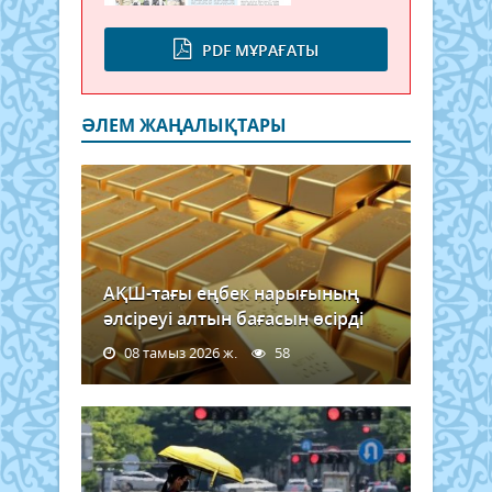
PDF МҰРАҒАТЫ
ӘЛЕМ ЖАҢАЛЫҚТАРЫ
АҚШ-тағы еңбек нарығының
әлсіреуі алтын бағасын өсірді
08 тамыз 2026 ж.
58