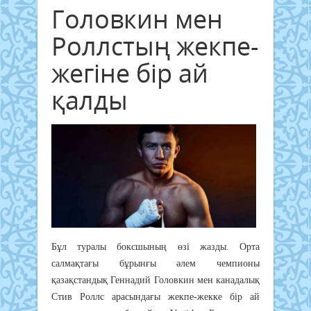
Головкин мен
Роллстың жекпе-
жегіне бір ай
қалды
Бұл туралы боксшының өзі жазды. Орта
салмақтағы бұрынғы әлем чемпионы
қазақстандық Геннадий Головкин мен канадалық
Стив Роллс арасындағы жекпе-жекке бір ай