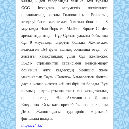
қалды, - деп хабарлайды Vesti.kz. Бұл туралы
GGG Instagram әлеуметтік желісіндегі
парақшасында жазды. Головкин мен Роллстың
кездесуі басты жекпе-жек болатын бокс кеші 8
маусымда Нью-Йорктегі Madison Square Garden
аренасында өтеді. Нұр-Сұлтан уақыты бойынша
бұл 9 маусымда таңертең болады. Жекпе-жек
келісілген 164 фунт салмақ бойынша өтеді. 37
жастағы қазақстандық үшін бұл жекпе-жек
DAZN стримингтік сервисімен келісім-шарт
бойынша, алты кездесудің біріншісі және
мексикалық Сауль «Канело» Альвареспен болған
даулы жекпе-жектен кейінгі бірінші болады. Бұл
шоудың андеркартында тағы екі қазақстандық
өнер көрсетеді - Әли Ахмедов пен Данияр
Елеусінов. Осы категория бойынша: « Зарина
Дияс Жапониядағы турнирдің жартылай
финалына шықты.
https://24.kz/