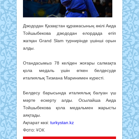
Дзюдодан Қазақстан құрамасының өкілі Аида
Тойшыбекова дзюдодан елордада өтіп
жатқан Grand Slam турнирінде үшінші орын
алды.
Отандасымыз 78 келіден жоғары салмақта
қола медаль үшін өткен белдесуде
италиялық Тизиана Маринимен күресті.
Белдесу барысында италиялық балуан үш
мәрте ескерту алды. Осылайша Аида
Тойшыбекова қола медальмен жарысты
аяқтады.
Ақпарат көзі:
turkystan.kz
Фото: ҰОК