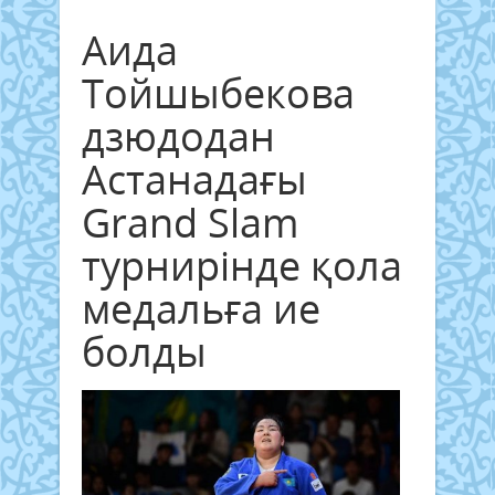
Аида
Тойшыбекова
дзюдодан
Астанадағы
Grand Slam
турнирінде қола
медальға ие
болды