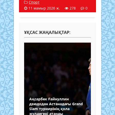
Спорт
11 мамыр 2026 ж.
278
0
ҰҚСАС ЖАҢАЛЫҚТАР:
Аңсарбек Ғайнуллин
дзюдодан Астанадағы Grand
Slam турнирінің қола
жүлдегері атанды