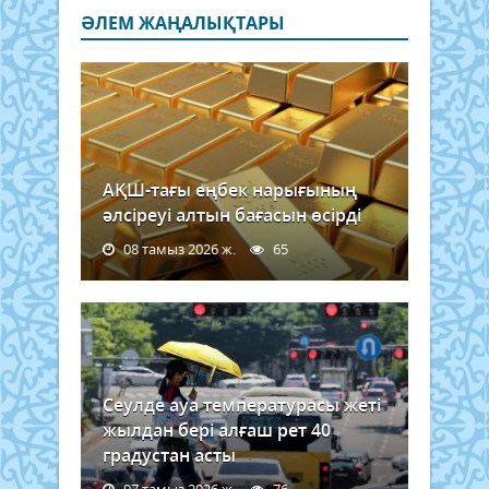
ӘЛЕМ ЖАҢАЛЫҚТАРЫ
АҚШ-тағы еңбек нарығының
әлсіреуі алтын бағасын өсірді
08 тамыз 2026 ж.
65
Сеулде ауа температурасы жеті
жылдан бері алғаш рет 40
градустан асты
07 тамыз 2026 ж.
76