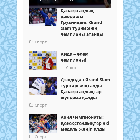
Қазақстандық
дзюдошы
Грузиядағы Grand
Slam турнирінің
чемпионы атанды
Спорт
Аида – әлем
чемпионы!
Спорт
Дзюдодан Grand Slam
турнирі аяқталды:
Қазақстандықтар
жүлдесіз қалды
Спорт
Азия чемпионаты:
Қазақстандықтар екі
медаль жеңіп алды
Спорт