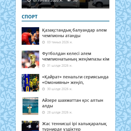
СПОРТ
Қазақстандық балуандар әлем
чемпионы атанды
03 тамыз 2026 ж.
Футболдан келесі әлем
чемпионатының жеңімпазы кім
31 шілде 2026 ж.
«Қайрат» пенальти сериясында
«Омонияны» жеңіп,
30 шілде 2026 ж.
Айзере шахматтан қос алтын
алды
28 шілде 2026 ж.
Жас теннисші ірі халықаралық
турнирде үздіктер