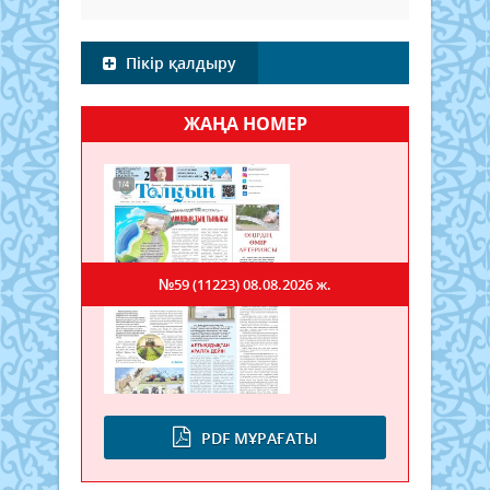
Пікір қалдыру
ЖАҢА НОМЕР
№59 (11223)
08.08.2026 ж.
PDF МҰРАҒАТЫ