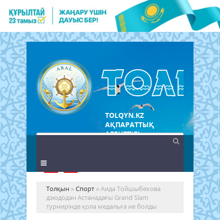
TOLQYN.KZ
АҚПАРАТТЫҚ
АГЕНТТІГІ
Толқын
»
Спорт
» Аида Тойшыбекова
дзюдодан Астанадағы Grand Slam
турнирінде қола медальға ие болды