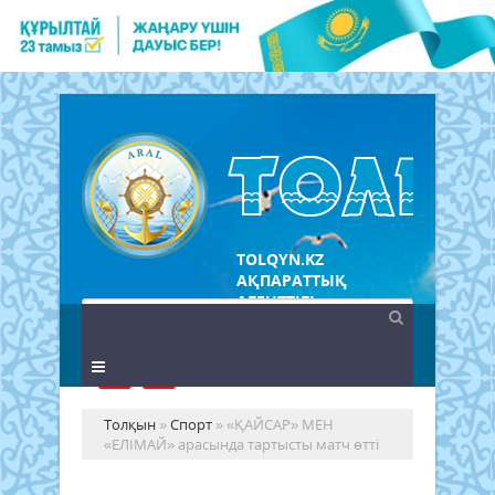
TOLQYN.KZ
АҚПАРАТТЫҚ
АГЕНТТІГІ
Толқын
»
Спорт
» «ҚАЙСАР» МЕН
«ЕЛІМАЙ» арасында тартысты матч өтті