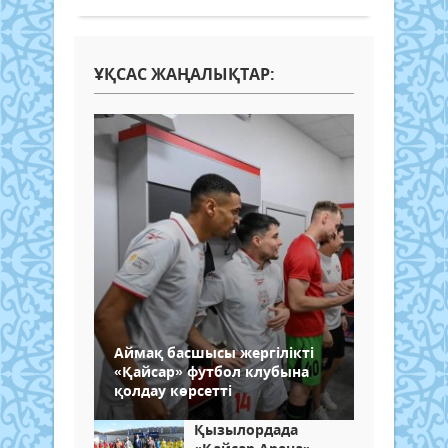
ҰҚСАС ЖАҢАЛЫҚТАР:
Аймақ басшысы жергілікті
«Қайсар» футбол клубына
қолдау көрсетті
Қызылордада