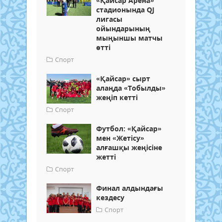
«Қайсар Арена»
стадионында QJ
лигасы
ойындарының
мыңыншы матчы
өтті
Спорт
«Қайсар» сырт
алаңда «Тобылды»
жеңіп кетті
Спорт
Футбол: «Қайсар»
мен «Жетісу»
алғашқы жеңісіне
жетті
Спорт
Финал алдындағы
кездесу
Спорт