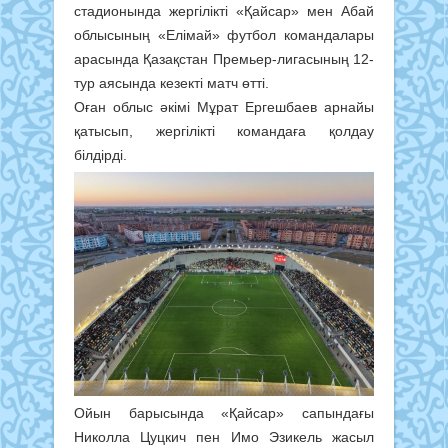
стадионында жергілікті «Қайсар» мен Абай
облысының «Елімай» футбол командалары
арасында Қазақстан Премьер-лигасының 12-
тур аясында кезекті матч өтті.
Оған облыс әкімі Мұрат Ергешбаев арнайы
қатысып, жергілікті командаға қолдау
білдірді.
Ойын барысында «Қайсар» сапындағы
Николла Цуцкич пен Имо Эзикель жасыл