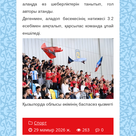
алаңда өз шеберліктерін танытып, гол
авторы атанды.
Дегенмен, аладоп бәсекесінің нәтижесі 3:2
есебімен аяқталып, қарсылас команда ұпай
еншіледі.
Қызылорда облысы әкімінің баспасөз қызметі
Спорт
29 мамыр 2026 ж.
263
0