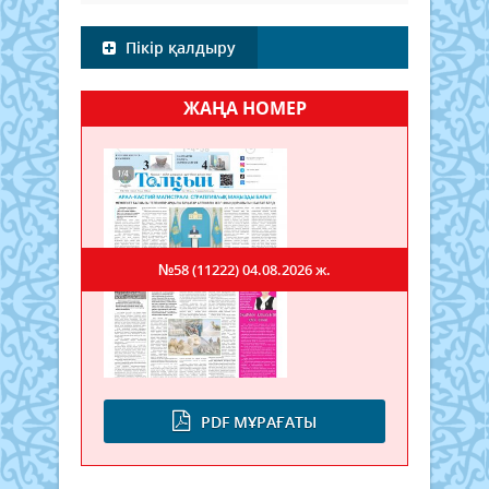
Пікір қалдыру
ЖАҢА НОМЕР
№58 (11222)
04.08.2026 ж.
PDF МҰРАҒАТЫ