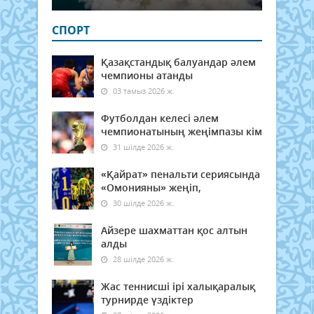
СПОРТ
Қазақстандық балуандар әлем
чемпионы атанды
03 тамыз 2026 ж.
Футболдан келесі әлем
чемпионатының жеңімпазы кім
31 шілде 2026 ж.
«Қайрат» пенальти сериясында
«Омонияны» жеңіп,
30 шілде 2026 ж.
Айзере шахматтан қос алтын
алды
28 шілде 2026 ж.
Жас теннисші ірі халықаралық
турнирде үздіктер