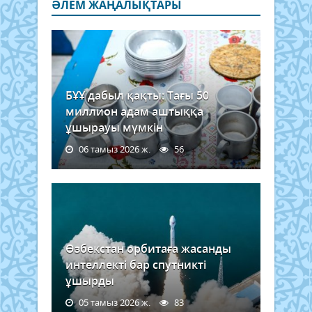
ӘЛЕМ ЖАҢАЛЫҚТАРЫ
БҰҰ дабыл қақты: Тағы 50
миллион адам аштыққа
ұшырауы мүмкін
06 тамыз 2026 ж.
56
Өзбекстан орбитаға жасанды
интеллекті бар спутникті
ұшырды
05 тамыз 2026 ж.
83