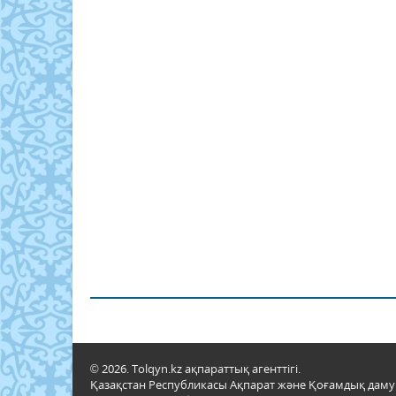
© 2026. Tolqyn.kz ақпараттық агенттігі.
Қазақстан Республикасы Ақпарат және Қоғамдық даму м