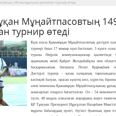
совтың 149 жылдығына арналған турнир өтеді
ұқан Мұңайтпасовтың 14
н турнир өтеді
Күш атасы Қажымұқан Мұңайтпасовтың дәстүрлі хал
турнирі биыл 17 мамыр күні басталып, 3 күнге созы
туралы Өңірлік коммуникациялар қызметінде 
ауданының әкімі Қайрат Жолдыбайұлы мен облыст
басқармасының басшысы Полат Қырықбаев мәл
Дәстүрлі турнир - қазақ халқының тарихындағ
кәсіпқой балуан, орасан күштің иесі, күрестің бірнеш
әлем чемпионы Қажымұқан Мұңайтпасұлының ұрпақ
жаңғыртып отыруға бағытталған. Ол – 54 мемлекетт
түсіп, 48 медаль олжалаған жауырыны жерге тимеген
ҚР Тұңғыш Президенті Нұрсұлтан Назарбаев Мәңгілі
мұраты бабалардың ерлігі, бүгінгі буынның ерен іс