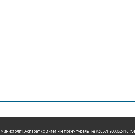
инистрлігі, Ақпарат комитетінің тіркеу туралы № KZ05VPY00052416 куә