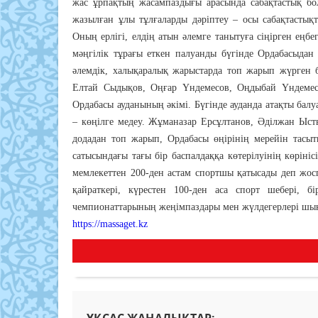
жас ұрпақтың жасампаздығы арасында сабақтастық бол
жазылған ұлы тұлғаларды дәріптеу – осы сабақтасты
Оның ерлігі, елдің атын әлемге танытуға сіңірген еңбе
мәңгілік тұрағы еткен палуанды бүгінде Ордабасыдан
әлемдік, халықаралық жарыстарда топ жарып жүрген 
Елтай Сыдықов, Оңғар Үндемесов, Оңдыбай Үндемесо
Ордабасы ауданының әкімі. Бүгінде ауданда атақты балу
– көңілге медеу. Жұманазар Ерсұлтанов, Әділжан Ыст
додадан топ жарып, Ордабасы өңірінің мерейін тасы
сатысындағы тағы бір баспалдаққа көтерілуінің көрі
мемлекеттен 200-ден астам спортшы қатысады деп жос
қайраткері, күрестен 100-ден аса спорт шебері, б
чемпионаттарының жеңімпаздары мен жүлдегерлері шы
https://massaget.kz