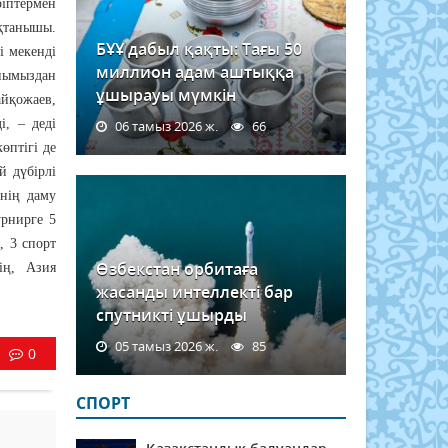
ріптермен
қтанышы.
БҰҰ дабыл қақты: Тағы 50
і мекенді
миллион адам аштыққа
анымыздан
ұшырауы мүмкін
айқожаев,
, – деді
06 тамыз 2026 ж.
66
өптігі де
й дүбірлі
інің даму
урнирге 5
, 3 спорт
Өзбекстан орбитаға
ің, Азия
жасанды интеллекті бар
спутникті ұшырды
05 тамыз 2026 ж.
85
0
СПОРТ