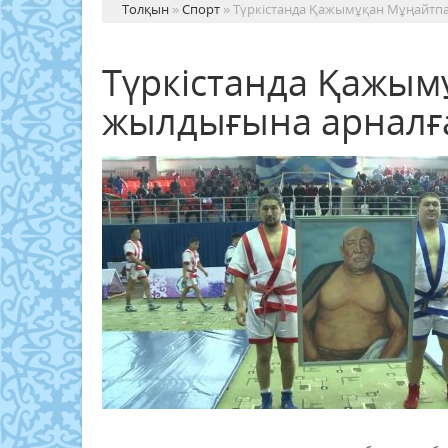
Толқын
»
Спорт
» Түркістанда Қажымұқан Мұңайтпа
Түркістанда Қажым
жылдығына арналға