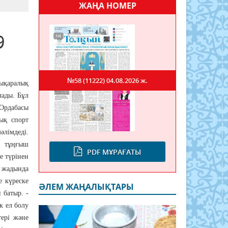
ЖАҢА НОМЕР
9
№58 (11222)
04.08.2026 ж.
ықаралық
лады. Бұл
Ордабасы
ық спорт
імдеді.
ы тұңғыш
PDF МҰРАҒАТЫ
е түрінен
 жадында
е күреске
ӘЛЕМ ЖАҢАЛЫҚТАРЫ
 батыр. -
к ел болу
тері және