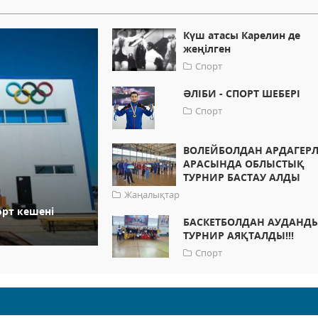
Күш атасы Карелин де
жеңілген
Спорт
ӘЛІБИ - СПОРТ ШЕБЕРІ
Спорт
ВОЛЕЙБОЛДАН АРДАГЕРЛ
АРАСЫНДА ОБЛЫСТЫҚ
ТУРНИР БАСТАУ АЛДЫ
Жаңалықтар
рт кешені
БАСКЕТБОЛДАН АУДАНД
ТУРНИР АЯҚТАЛДЫ!!!
Спорт