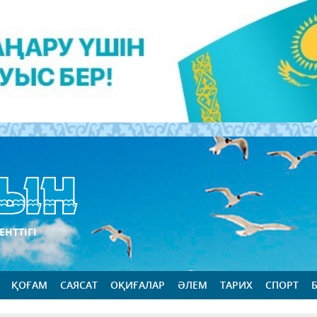
ЕНТТІГІ
ҚОҒАМ
САЯСАТ
ОҚИҒАЛАР
ӘЛЕМ
ТАРИХ
СПОРТ