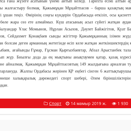
са ғана жүзеге асатынын үнемі айтып келеді. Тарихта есімі алтын ә
қты жалғастыру болмақ. Қажымұқан Мұңайтпасов – барша қазақтың ма
гі ұшан теңіз. Өмірінің соңғы күндерін Ордабасыда өткізіп, осы қасиетт
 бөле жара сөз ете алмаймыз. Күш атасының асыл сүйегі жатқан ауд
балуандар Ұлас Момынов, Нұрлан Асылов, Дәулет Байжігітов, Қуат Б
в, Сейдахмет Қонақбаев сынды жігіттер Қажымұқанның ізімен жүрді
ан болсам деген арманның жетегінде өсіп келе жатқан жеткіншектердің к
ыбаев, ағайынды Ғұмар, Ғұсман Қырғызбаевтар, Абзал Арыстанбек тала
тып жүр. Биылғы дода да ең мықтыны анықтаумен қатар, қазақ күрес
нісіне айналмақ. Қажымұқан Мұңайтпасовтың 149 жылдығына арналған т
парлануда. Жалпы Ордабасы жерінен ҚР еңбегі сінген 6 жаттықтырушы
ірнеше халықаралық дәрежедегі спорт шебері, Әлем біріншіліктерін
ққан.
Спорт
14 мамыр 2019 ж.
1 930