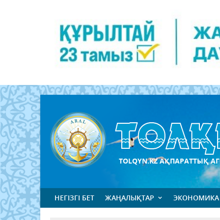
TOLQYN.KZ АҚПАРАТТЫҚ АГ
НЕГІЗГІ БЕТ
ЖАҢАЛЫҚТАР
ЭКОНОМИКА