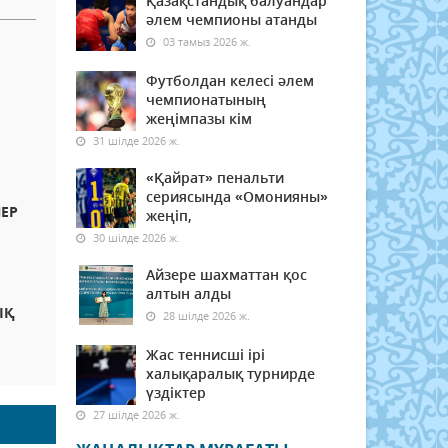
Қазақстандық балуандар
әлем чемпионы атанды
03 тамыз 2026 ж.
Футболдан келесі әлем
чемпионатының
жеңімпазы кім
31 шілде 2026 ж.
«Қайрат» пенальти
сериясында «Омонияны»
ЕР
жеңіп,
30 шілде 2026 ж.
Айзере шахматтан қос
алтын алды
ЫҚ
28 шілде 2026 ж.
Жас теннисші ірі
халықаралық турнирде
үздіктер
27 шілде 2026 ж.