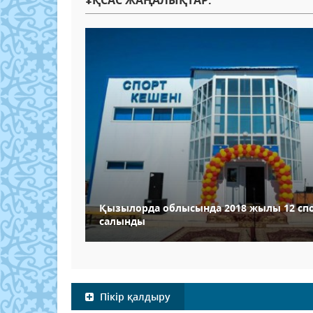
ҰҚСАС ЖАҢАЛЫҚТАР:
Қызылорда облысында 2018 жылы 12 спо
салынды
Пікір қалдыру