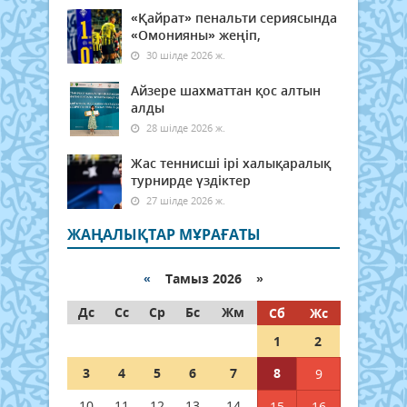
«Қайрат» пенальти сериясында
«Омонияны» жеңіп,
30 шілде 2026 ж.
Айзере шахматтан қос алтын
алды
28 шілде 2026 ж.
Жас теннисші ірі халықаралық
турнирде үздіктер
27 шілде 2026 ж.
ЖАҢАЛЫҚТАР МҰРАҒАТЫ
«
Тамыз 2026 »
Дс
Сс
Ср
Бс
Жм
Сб
Жс
1
2
3
4
5
6
7
8
9
10
11
12
13
14
15
16