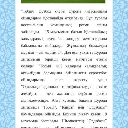
"Тобыл" футбол клубы Еуропа лигасындағы
ойындарын Қостанайда өткізбейді. Бұл туралы
қостанайлық команданың ресми сайты
хабарлады. - 15 маусымнан бастап Қостанайдың
халықаралық әуежайы жөндеу жұмыстарына
байланысты жабылады. Жұмыстың болжамды
мерзімі – екі жарым ай. Дәл осы уақытта Еуропа
лигасының бірінші кезең матчтары өтетін
болады. "Тобыл" ФК қаладағы халықаралық
әуежайдың болмауына байланысты еурокубок
ойындарында өнер көрсету үшін
"Орталық"стадионын сертификаттаудан өткізе
алмайды, - деп жазылған клубтың ресми
мәлімдемесінде. Айта кетейік, биылғы Еуропа
лигасында "Тобыл", "Қайрат" пен "Ордабасы"
командалары ойнайды. Бірінші іріктеу кезеңі 18
маусымда басталады. Шымкенттің "Ордабасы"
командасы да ойындарын өз алаңында