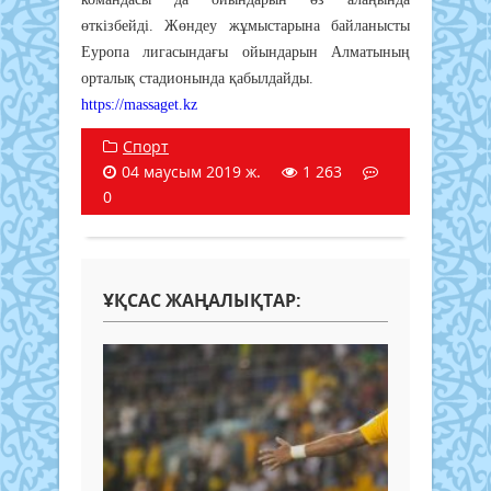
өткізбейді. Жөндеу жұмыстарына байланысты
Еуропа лигасындағы ойындарын Алматының
орталық стадионында қабылдайды.
https://massaget.kz
Спорт
04 маусым 2019 ж.
1 263
0
ҰҚСАС ЖАҢАЛЫҚТАР: