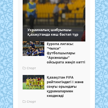
Украиналық шабуылшы
Қазақстанда көш бастап тұр
Еуропа лигасы:
"Челси"
футболшылары
"Арсеналды"
ойсырата жеңіп кетті
Спорт
Қазақстан FIFA
рейтингіндегі І және
соңғы орындағы
құрамалармен
кездеседі
Спорт