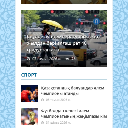
Сеулде ауа температурасы жеті
жылдан бері алғаш рет 40
градустан асты
07 тамыз 2026 ж.
76
СПОРТ
Қазақстандық балуандар әлем
чемпионы атанды
03 тамыз 2026 ж.
Футболдан келесі әлем
чемпионатының жеңімпазы кім
31 шілде 2026 ж.