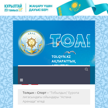
TOLQYN.KZ
АҚПАРАТТЫҚ
АГЕНТТІГІ
Толқын
»
Спорт
» "Тобылдың" Еуропа
лигасындағы ойындары "Астана
Аренада" өтеді