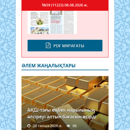
№59 (11223)
08.08.2026 ж.
PDF МҰРАҒАТЫ
ӘЛЕМ ЖАҢАЛЫҚТАРЫ
АҚШ-тағы еңбек нарығының
әлсіреуі алтын бағасын өсірді
08 тамыз 2026 ж.
66