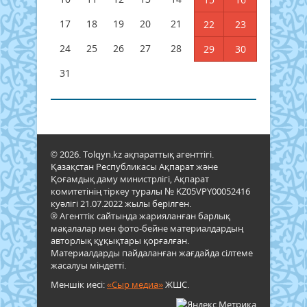
17
18
19
20
21
22
23
24
25
26
27
28
29
30
31
© 2026. Tolqyn.kz ақпараттық агенттігі.
Қазақстан Республикасы Ақпарат және
Қоғамдық даму министрлігі, Ақпарат
комитетінің тіркеу туралы № KZ05VPY00052416
куәлігі 21.07.2022 жылы берілген.
® Агенттік сайтында жарияланған барлық
мақалалар мен фото-бейне материалдардың
авторлық құқықтары қорғалған.
Материалдарды пайдаланған жағдайда сілтеме
жасалуы міндетті.
Меншік иесі:
«Сыр медиа»
ЖШС.