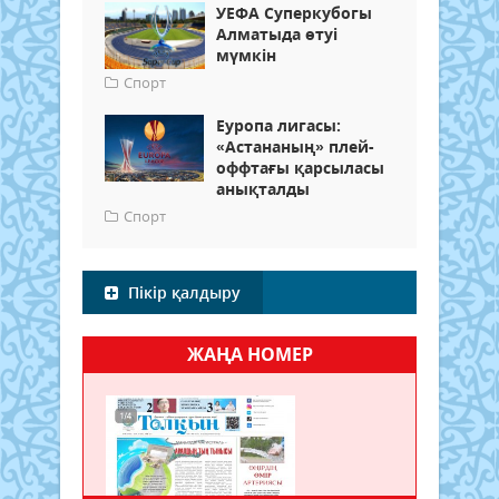
УЕФА Суперкубогы
Алматыда өтуі
мүмкін
Спорт
Еуропа лигасы:
«Астананың» плей-
оффтағы қарсыласы
анықталды
Спорт
Пікір қалдыру
ЖАҢА НОМЕР