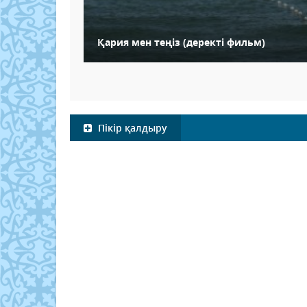
Қария мен теңіз (деректі фильм)
Пікір қалдыру