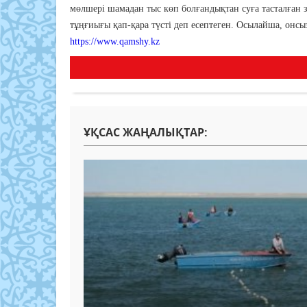
мөлшері шамадан тыс көп болғандықтан суға тасталған зә
тұңғиығы қап-қара түсті деп есептеген. Осылайша, онсыз 
https://www.qamshy.kz
ҰҚСАС ЖАҢАЛЫҚТАР: