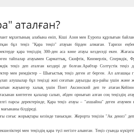
ра" аталған?
лант мұхитының алабына еніп, Кіші Азия мен Еуропа құрлығын байла
тқан бұл теңіз "Қара теңіз" атауын бірден алмаған. Тарихи еңбе
ректерде қара теңіздің 300-ден аса көне атауы кездеседі екен. Жағас
рген тайпалар атауымен Сарматтық, Скифтік, Киимерлік, Спермдік, Ф
мдік теңіз деп аталған кездері де болған.Арабтар Солтүстік теңіз д
ектер мен римдіктер – Шығыстық теңіз деген ат берген. Ал алғашқы 
улап алушылар бұл теңізді жиі соғатын дауылды ауа-райы үшін және 
ратын жауынгер халық үшін Понт Аксинский деп те атаған.Кейінне
ғасынан көптеген қалалар салып, әбден орнығып алған соң теңіздің ат
гі парсы деректерінде, Қара теңіз атауы – "ахшайна" деген атаумен к
 мағынаны білдіреді.
ағы соғыс жорықтары кезінде танысқан. Жерорта теңізін "Ак дениз" де
екшеліктері мен теңіздің қара түсі негізге алынған. Теңіз суында күкіртт