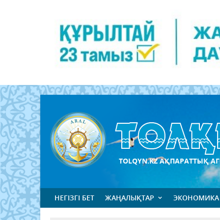
TOLQYN.KZ АҚПАРАТТЫҚ АГ
НЕГІЗГІ БЕТ
ЖАҢАЛЫҚТАР
ЭКОНОМИКА