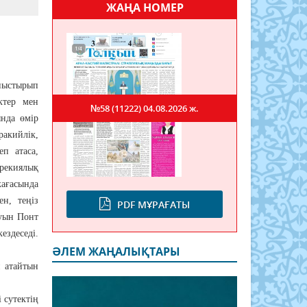
ЖАҢА НОМЕР
ныстырып
ктер мен
№58 (11222)
04.08.2026 ж.
ында өмір
ракийлік,
еп атаса,
грекиялық
жағасында
н, теңіз
PDF МҰРАҒАТЫ
ауын Понт
ездеседі.
ӘЛЕМ ЖАҢАЛЫҚТАРЫ
п атайтын
і сутектің