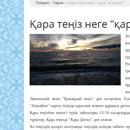
Толқын
»
Тарих
» Қара теңіз неге "қара" аталған?
Қара теңіз неге "қа
Ат
жа
де
сү
Ри
гр
жа
тұ
жа
Эвкинский, яғни "Қонақжай теңіз" деп өзгерткен. Ежел
"Ахшайна" парсы тілінде қара-көк немесе қараңғы деген
Қара теңізбен ежелгі түрік тайпалары 13-14 ғасырлард
түріктер, Қара теңізді "Кара Дениз" деп атаған.
Ал теңіздің қазіргі аталуында теңіздің өзіндік табиғи ер