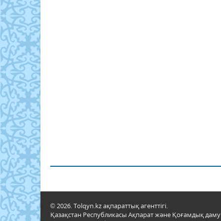
© 2026. Tolqyn.kz ақпараттық агенттігі.
Қазақстан Республикасы Ақпарат және Қоғамдық даму м