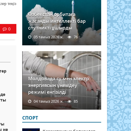
лер теңіз
Өзбекстан орбитаға
жасанды интеллекті бар
спутникті ұшырды
0
05 тамыз 2026 ж.
76
тер
Молдовада су мен электр
энергиясын үнемдеу
режимі енгізілді
рде
тты
04 тамыз 2026 ж.
85
СПОРТ
ғы
ы не