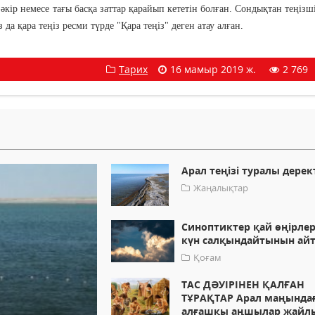
кір немесе тағы басқа заттар қарайып кететін болған. Сондықтан теңізші
да қара теңіз ресми түрде "Қара теңіз" деген атау алған.
Тарих
16 мамыр 2019 ж.
2 769
Арал теңізі туралы дерек
Жаңалықтар
Синоптиктер қай өңірле
күн салқындайтынын ай
Қоғам
ТАС ДӘУІРІНЕН ҚАЛҒАН
ТҰРАҚТАР Арал маңында
алғашқы аңшылар жайл