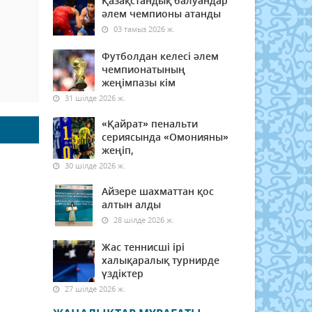
Қазақстандық балуандар
әлем чемпионы атанды
03 тамыз 2026 ж.
Футболдан келесі әлем
чемпионатының
жеңімпазы кім
31 шілде 2026 ж.
«Қайрат» пенальти
сериясында «Омонияны»
жеңіп,
30 шілде 2026 ж.
Айзере шахматтан қос
алтын алды
28 шілде 2026 ж.
Жас теннисші ірі
халықаралық турнирде
үздіктер
27 шілде 2026 ж.