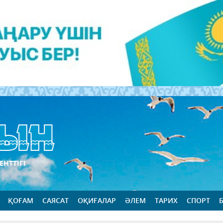
ЕНТТІГІ
ҚОҒАМ
САЯСАТ
ОҚИҒАЛАР
ӘЛЕМ
ТАРИХ
СПОРТ