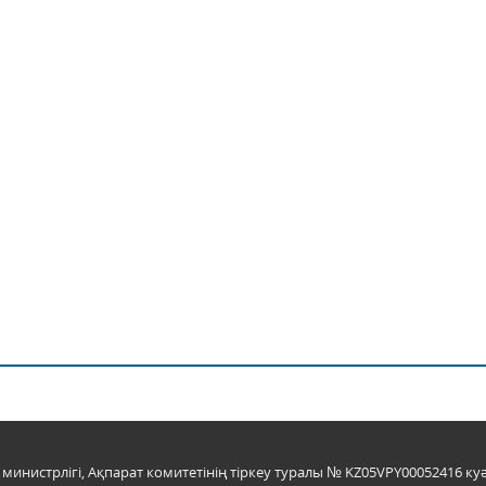
инистрлігі, Ақпарат комитетінің тіркеу туралы № KZ05VPY00052416 куә