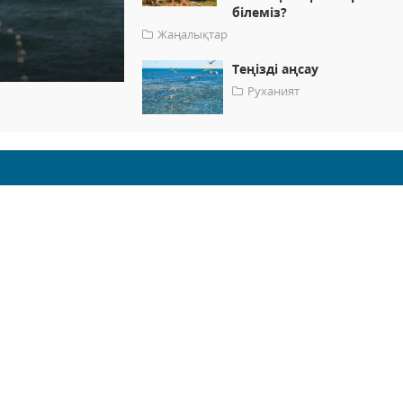
білеміз?
Жаңалықтар
Теңізді аңсау
Руханият