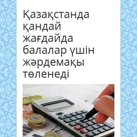
Қазақстанда
қандай
жағдайда
балалар үшін
жәрдемақы
төленеді