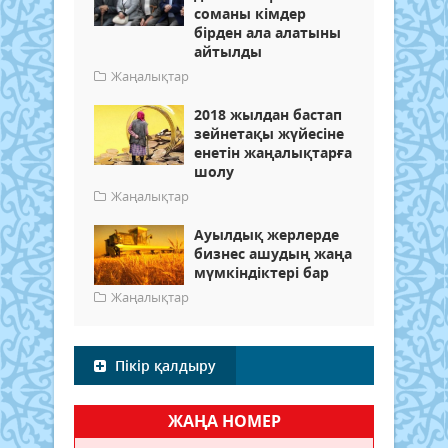
соманы кімдер
бірден ала алатыны
айтылды
Жаңалықтар
2018 жылдан бастап
зейнетақы жүйесіне
енетін жаңалықтарға
шолу
Жаңалықтар
Ауылдық жерлерде
бизнес ашудың жаңа
мүмкіндіктері бар
Жаңалықтар
Пікір қалдыру
ЖАҢА НОМЕР