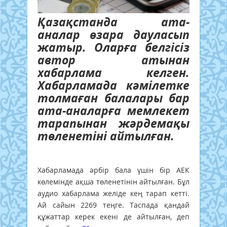
Қазақстанда ата-
аналар өзара дауласып
жатыр. Оларға белгісіз
автор атынан
хабарлама келген.
Хабарламада кәмілетке
толмаған балалары бар
ата-аналарға мемлекет
тарапынан жәрдемақы
төленетіні айтылған.
Хабарламада әрбір бала үшін бір АЕК
көлемінде ақша төленетінін айтылған. Бұл
аудио хабарлама желіде кең тарап кетті.
Ай сайын 2269 теңге. Таспада қандай
құжаттар керек екені де айтылған, деп