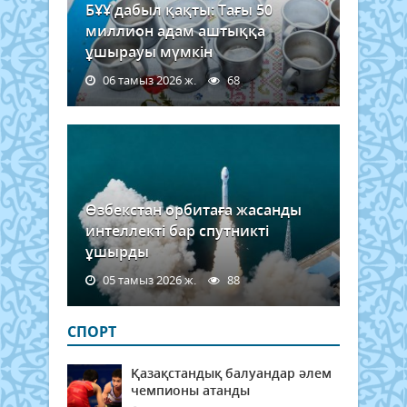
БҰҰ дабыл қақты: Тағы 50
миллион адам аштыққа
ұшырауы мүмкін
06 тамыз 2026 ж.
68
Өзбекстан орбитаға жасанды
интеллекті бар спутникті
ұшырды
05 тамыз 2026 ж.
88
СПОРТ
Қазақстандық балуандар әлем
чемпионы атанды