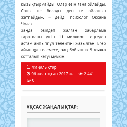
қызықтырмайды. Олар өзін ғана ойлайды.
Соңы не болады деп те ойланып
жатпайды», – дейді психолог Оксана
Чолак.
Заңда әзілдеп жалған хабарлама
таратқаны үшін 11 миллион теңгеден
астам айпыппұл төлейтіні жазылған. Егер
айыппұл төлемесе, заң бойынша 5 жылға
сотталып кетуі мүмкін.
Жаңалықтар
06 желтоқсан 2017 ж.
2 441
0
ҰҚСАС ЖАҢАЛЫҚТАР: