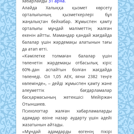
хабарлайды
31 арна.
Алайда Халыққа қызмет көрсету
орталығының қызметкерлері бұл
жаңалықтан бейхабар. Жұмыспен қамту
орталығы мұндай мәліметтің жалған
екенін айтты. Мамандар қандай жағдайда
балалар үшін жәрдемақы алатынын тағы
да атап өтті.
«Кәмілетке толмаған балалар үшін
төленетін жәрдемақы отбасылық кіріс
60%-дан аспайтын болған жағдайда
төленеді. Ол 1,05 АЕК, яғни 2382 теңге
көлемінде», – дейді жұмыспен қамту және
әлеуметтік бағдарламалар
басқармасының жетекшісі Мейіржан
Отыншиев.
Психологтар жалған хабарламаларды
адамдар өзіне назар аударту үшін әдейі
жазатынын айтады.
«Мұндай адамдарды өзгенің пікірі