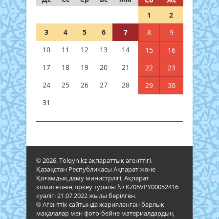
1
2
3
4
5
6
7
8
9
10
11
12
13
14
15
16
17
18
19
20
21
22
23
24
25
26
27
28
29
30
31
© 2026. Tolqyn.kz ақпараттық агенттігі.
Қазақстан Республикасы Ақпарат және
Қоғамдық даму министрлігі, Ақпарат
комитетінің тіркеу туралы № KZ05VPY00052416
куәлігі 21.07.2022 жылы берілген.
® Агенттік сайтында жарияланған барлық
мақалалар мен фото-бейне материалдардың