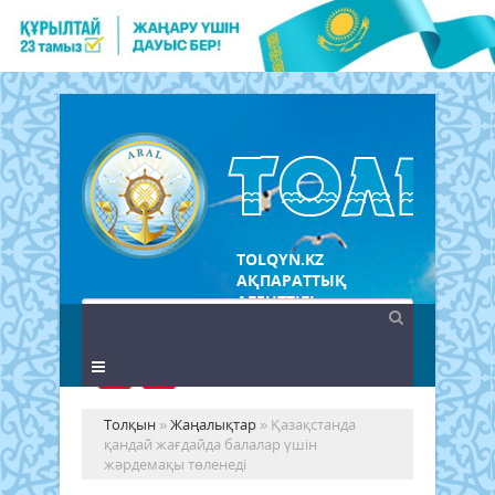
TOLQYN.KZ
АҚПАРАТТЫҚ
АГЕНТТІГІ
Толқын
»
Жаңалықтар
» Қазақстанда
қандай жағдайда балалар үшін
жәрдемақы төленеді