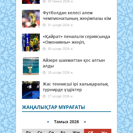
03 тамыз 2026 ж.
Футболдан келесі әлем
чемпионатының жеңімпазы кім
31 шілде 2026 ж.
«Қайрат» пенальти сериясында
«Омонияны» жеңіп,
30 шілде 2026 ж.
Айзере шахматтан қос алтын
алды
28 шілде 2026 ж.
Жас теннисші ірі халықаралық
турнирде үздіктер
27 шілде 2026 ж.
ЖАҢАЛЫҚТАР МҰРАҒАТЫ
«
Тамыз 2026 »
Дс
Сс
Ср
Бс
Жм
Сб
Жс