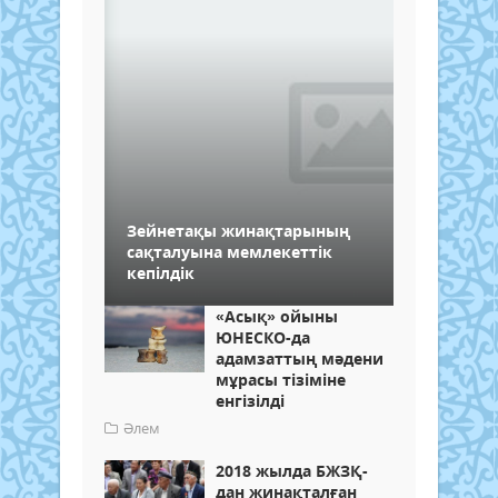
Зейнетақы жинақтарының
сақталуына мемлекеттік
кепілдік
«Асық» ойыны
ЮНЕСКО-да
адамзаттың мәдени
мұрасы тізіміне
енгізілді
Әлем
2018 жылда БЖЗҚ-
дан жинақталған