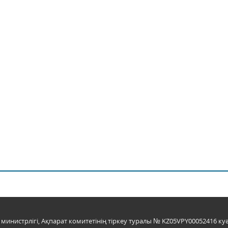
инистрлігі, Ақпарат комитетінің тіркеу туралы № KZ05VPY00052416 куә