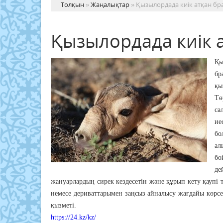
Толқын
»
Жаңалықтар
» Қызылордада киік атқан бр
Қызылордада киік 
Қы
бр
қы
Тө
са
ие
бо
ал
бо
де
жануарлардың сирек кездесетiн және құрып кету қаупi 
немесе дериваттарымен заңсыз айналысу жағдайы көрсет
қызметі.
https://24.kz/kz/