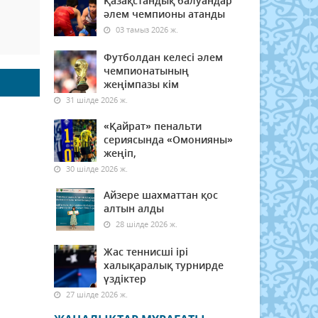
Қазақстандық балуандар
әлем чемпионы атанды
03 тамыз 2026 ж.
Футболдан келесі әлем
чемпионатының
жеңімпазы кім
31 шілде 2026 ж.
«Қайрат» пенальти
сериясында «Омонияны»
жеңіп,
30 шілде 2026 ж.
Айзере шахматтан қос
алтын алды
28 шілде 2026 ж.
Жас теннисші ірі
халықаралық турнирде
үздіктер
27 шілде 2026 ж.