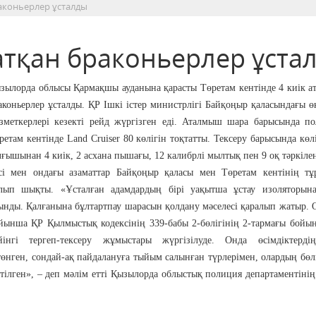
аконьерлер ұсталды
атқан браконьерлер ұста
зылорда облысы Қармақшы ауданына қарасты Төретам кентінде 4 киік а
аконьерлер ұсталды. ҚР Ішкі істер министрлігі Байқоңыр қаласындағы өк
зметкерлері кезекті рейд жүргізген еді. Аталмыш шара барысында п
ретам кентінде Land Cruiser 80 көлігін тоқтатты. Тексеру барысында көл
лғышынан 4 киік, 2 асхана пышағы, 12 калибрлі мылтық пен 9 оқ тәркілен
сі мен ондағы азаматтар Байқоңыр қаласы мен Төретам кентінің тұ
лып шықты. «Ұсталған адамдардың бірі уақытша ұстау изоляторына
ынды. Қалғанына бұлтартпау шарасын қолдану мәселесі қаралып жатыр. 
йынша ҚР Қылмыстық кодексінің 339-бабы 2-бөлігінің 2-тармағы бойы
йінгі тергеп-тексеру жұмыстары жүргізілуде. Онда өсiмдiктерді
төнген, сондай-ақ пайдалануға тыйым салынған түрлерімен, олардың бөл
ілген», – деп мәлім етті Қызылорда облыстық полиция департаментінің