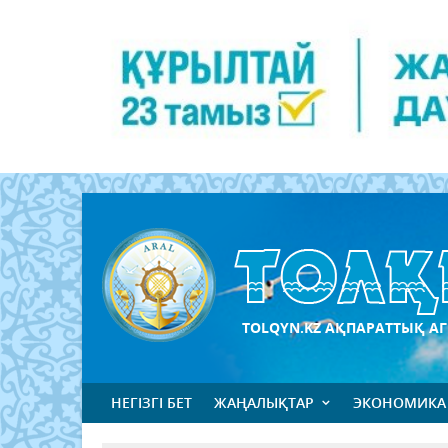
TOLQYN.KZ АҚПАРАТТЫҚ АГ
НЕГІЗГІ БЕТ
ЖАҢАЛЫҚТАР
ЭКОНОМИКА