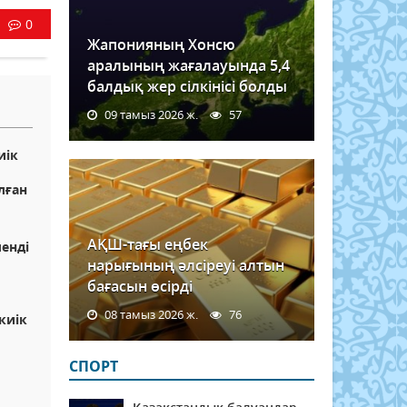
0
Жапонияның Хонсю
аралының жағалауында 5,4
балдық жер сілкінісі болды
09 тамыз 2026 ж.
57
иік
лған
АҚШ-тағы еңбек
ленді
нарығының әлсіреуі алтын
бағасын өсірді
08 тамыз 2026 ж.
76
киік
СПОРТ