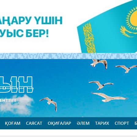
ЕНТТІГІ
ҚОҒАМ
САЯСАТ
ОҚИҒАЛАР
ӘЛЕМ
ТАРИХ
СПОРТ