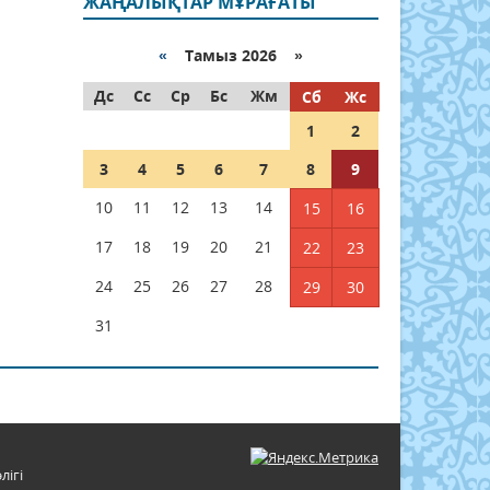
ЖАҢАЛЫҚТАР МҰРАҒАТЫ
«
Тамыз 2026 »
Дс
Сс
Ср
Бс
Жм
Сб
Жс
1
2
3
4
5
6
7
8
9
10
11
12
13
14
15
16
17
18
19
20
21
22
23
24
25
26
27
28
29
30
31
лігі