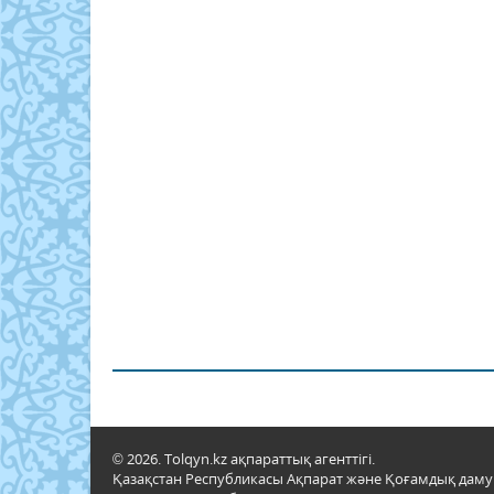
© 2026. Tolqyn.kz ақпараттық агенттігі.
Қазақстан Республикасы Ақпарат және Қоғамдық даму м