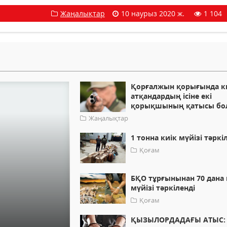
Жаңалықтар
10 наурыз 2020 ж.
1 104
Қорғалжын қорығында к
атқандардың ісіне екі
қорықшының қатысы бо
Жаңалықтар
1 тонна киік мүйізі тәркі
Қоғам
БҚО тұрғынынан 70 дана 
мүйізі тәркіленді
Қоғам
ҚЫЗЫЛОРДАДАҒЫ АТЫС: