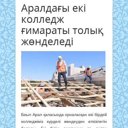
Аралдағы екі
колледж
ғимараты толық
жөнделеді
Биыл Арал қаласында орналасқан екі бірдей
колледжіміз күрделі жөндеуден өткізілетін