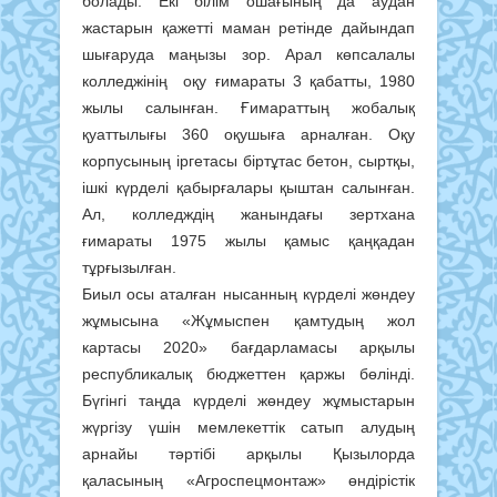
болады. Екі білім ошағының да аудан
жастарын қажетті маман ретінде дайындап
шығаруда маңызы зор. Арал көпсалалы
колледжінің оқу ғимараты 3 қабатты, 1980
жылы салынған. Ғимараттың жобалық
қуаттылығы 360 оқушыға арналған. Оқу
корпусының іргетасы біртұтас бетон, сыртқы,
ішкі күрделі қабырғалары қыштан салынған.
Ал, колледждің жанындағы зертхана
ғимараты 1975 жылы қамыс қаңқадан
тұрғызылған.
Биыл осы аталған нысанның күрделі жөндеу
жұмысына «Жұмыспен қамтудың жол
картасы 2020» бағдарламасы арқылы
республикалық бюджеттен қаржы бөлінді.
Бүгінгі таңда күрделі жөндеу жұмыстарын
жүргізу үшін мемлекеттік сатып алудың
арнайы тәртібі арқылы Қызылорда
қаласының «Агроспецмонтаж» өндірістік