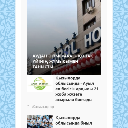
АУДАН ӘКІМІ «ARAL» ҚОНАҚ
ҮЙІНІҢ ЖҰМЫСЫМЕН
ТАНЫСТЫ
Қызылорда
облысында «Ауыл –
ел бесігі» арқылы 21
жоба жүзеге
асырыла бастады
Жаңалықтар
Қызылорда
облысында биыл