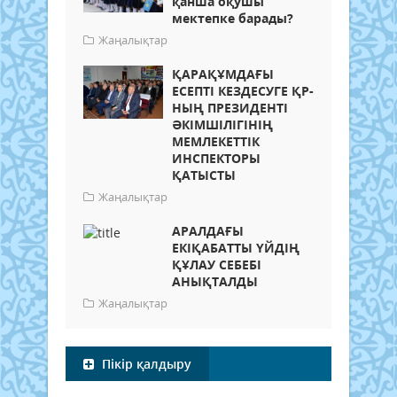
қанша оқушы
мектепке барады?
Жаңалықтар
ҚАРАҚҰМДАҒЫ
ЕСЕПТІ КЕЗДЕСУГЕ ҚР-
НЫҢ ПРЕЗИДЕНТІ
ӘКІМШІЛІГІНІҢ
МЕМЛЕКЕТТІК
ИНСПЕКТОРЫ
ҚАТЫСТЫ
Жаңалықтар
АРАЛДАҒЫ
ЕКІҚАБАТТЫ ҮЙДІҢ
ҚҰЛАУ СЕБЕБІ
АНЫҚТАЛДЫ
Жаңалықтар
Пікір қалдыру