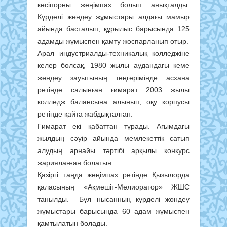
кәсіпорны жеңімпаз болып анықталды.
Күрделі жөндеу жұмыстары алдағы мамыр
айында басталып, құрылыс барысында 125
адамды жұмыспен қамту жоспарланып отыр.
Арал индустриалды-техникалық колледжіне
келер болсақ, 1980 жылы аудандағы кеме
жөндеу зауытының теңгерімінде асхана
ретінде салынған ғимарат 2003 жылы
колледж балансына алынып, оқу корпусы
ретінде қайта жабдықталған.
Ғимарат екі қабаттан тұрады. Ағымдағы
жылдың сәуір айында мемлекеттік сатып
алудың арнайы тәртібі арқылы конкурс
жарияланған болатын.
Қазіргі таңда жеңімпаз ретінде Қызылорда
қаласының «Ақмешіт-Мелиоратор» ЖШС
танылды. Бұл нысанның күрделі жөндеу
жұмыстары барысында 60 адам жұмыспен
қамтылатын болады.