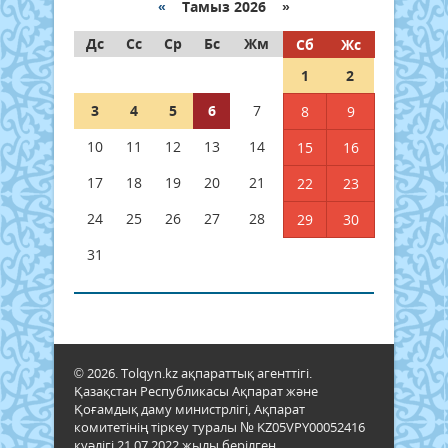
«
Тамыз 2026 »
Дс
Сс
Ср
Бс
Жм
Сб
Жс
1
2
3
4
5
6
7
8
9
10
11
12
13
14
15
16
17
18
19
20
21
22
23
24
25
26
27
28
29
30
31
© 2026. Tolqyn.kz ақпараттық агенттігі.
Қазақстан Республикасы Ақпарат және
Қоғамдық даму министрлігі, Ақпарат
комитетінің тіркеу туралы № KZ05VPY00052416
куәлігі 21.07.2022 жылы берілген.