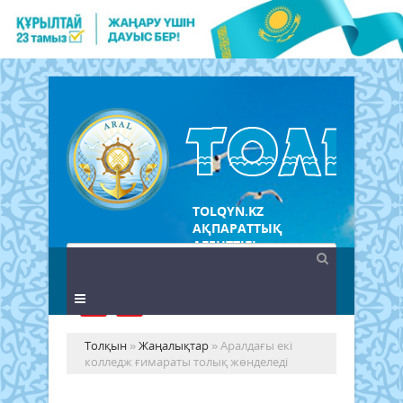
TOLQYN.KZ
АҚПАРАТТЫҚ
АГЕНТТІГІ
Толқын
»
Жаңалықтар
» Аралдағы екі
колледж ғимараты толық жөнделеді