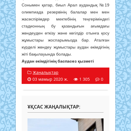
Сонымен қатар, биыл Арал аудандық №19
олимпиада резервінің балалар мен мен
жасөспірімдер мектебінің теңгеріміндегі
стадионның бу қазандығын ағымдағы
жөндеуден өткізу және көгілдір отынға қосу
жұмыстары жоспарымызда бар. Аталған
күрделі жөндеу жұмыстары аудан әкімдігінің
жіті бақылауында болады.
Аудан әкімдігінің баспасөз қызметі
Жаңалықтар
03 мамыр 2020 ж.
1 305
0
ҰҚСАС ЖАҢАЛЫҚТАР: