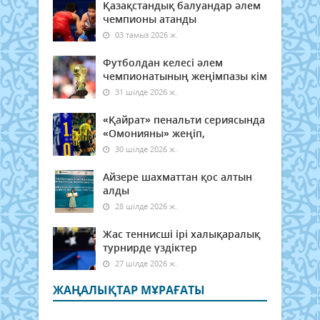
Қазақстандық балуандар әлем
чемпионы атанды
03 тамыз 2026 ж.
Футболдан келесі әлем
чемпионатының жеңімпазы кім
31 шілде 2026 ж.
«Қайрат» пенальти сериясында
«Омонияны» жеңіп,
30 шілде 2026 ж.
Айзере шахматтан қос алтын
алды
28 шілде 2026 ж.
Жас теннисші ірі халықаралық
турнирде үздіктер
27 шілде 2026 ж.
ЖАҢАЛЫҚТАР МҰРАҒАТЫ