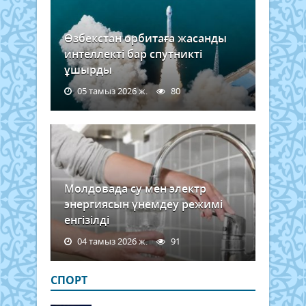
Өзбекстан орбитаға жасанды
интеллекті бар спутникті
ұшырды
05 тамыз 2026 ж.
80
Молдовада су мен электр
энергиясын үнемдеу режимі
енгізілді
04 тамыз 2026 ж.
91
СПОРТ