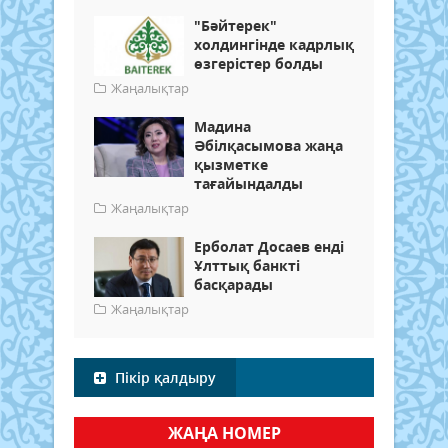
"Бәйтерек"
холдингінде кадрлық
өзгерістер болды
Жаңалықтар
Мадина
Әбілқасымова жаңа
қызметке
тағайындалды
Жаңалықтар
Ерболат Досаев енді
Ұлттық банкті
басқарады
Жаңалықтар
Пікір қалдыру
ЖАҢА НОМЕР