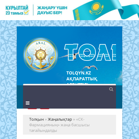
TOLQYN.KZ
АҚПАРАТТЫҚ
АГЕНТТІГІ
Толқын
»
Жаңалықтар
» «СК-
Фармацияның» жаңа басшысы
тағайындалды