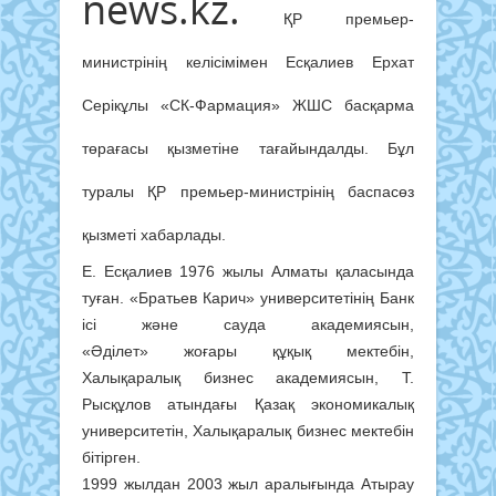
news.kz.
ҚР премьер-
министрінің келісімімен Есқалиев Ерхат
Серікұлы «СК-Фармация» ЖШС басқарма
төрағасы қызметіне тағайындалды. Бұл
туралы ҚР премьер-министрінің баспасөз
қызметі хабарлады.
Е. Есқалиев 1976 жылы Алматы қаласында
туған. «Братьев Карич» университетінің Банк
ісі және сауда академиясын,
«Әділет» жоғары құқық мектебін,
Халықаралық бизнес академиясын, Т.
Рысқұлов атындағы Қазақ экономикалық
университетін, Халықаралық бизнес мектебін
бітірген.
1999 жылдан 2003 жыл аралығында Атырау