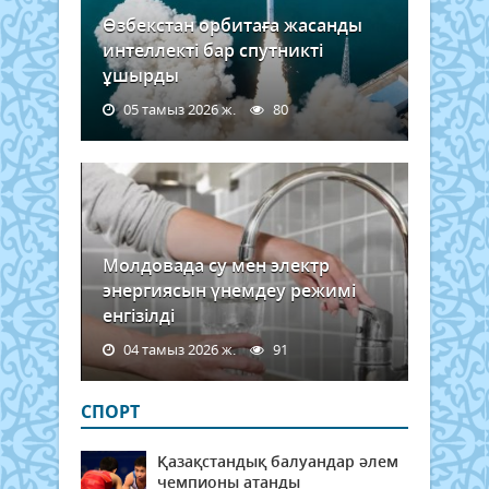
Өзбекстан орбитаға жасанды
интеллекті бар спутникті
ұшырды
05 тамыз 2026 ж.
80
Молдовада су мен электр
энергиясын үнемдеу режимі
енгізілді
04 тамыз 2026 ж.
91
СПОРТ
Қазақстандық балуандар әлем
чемпионы атанды