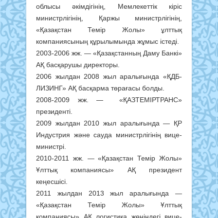
облысы әкімдігінің, Мемлекеттік кіріс
министрлігінің, Қаржы министрлігінің,
«Қазақстан Темір Жолы» ұлттық
компаниясының құрылымында жұмыс істеді.
2003-2006 жж. — «Қазақстанның Даму Банкі»
АҚ басқарушы директоры.
2006 жылдан 2008 жыл аралығында «ҚДБ-
ЛИЗИНГ» АҚ басқарма төрағасы болды.
2008-2009 жж. — «ҚАЗТЕМІРТРАНС»
президенті.
2009 жылдан 2010 жыл аралығында — ҚР
Индустрия және сауда министрлігінің вице-
министрі.
2010-2011 жж. — «Қазақстан Темір Жолы»
Ұлттық компаниясы» АҚ президент
кеңесшісі.
2011 жылдан 2013 жыл аралығында —
«Қазақстан Темір Жолы» Ұлттық
компаниясы» АҚ логистика жөніндегі вице-