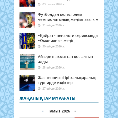
03 тамыз 2026 ж.
Футболдан келесі әлем
чемпионатының жеңімпазы кім
31 шілде 2026 ж.
«Қайрат» пенальти сериясында
«Омонияны» жеңіп,
30 шілде 2026 ж.
Айзере шахматтан қос алтын
алды
28 шілде 2026 ж.
Жас теннисші ірі халықаралық
турнирде үздіктер
27 шілде 2026 ж.
ЖАҢАЛЫҚТАР МҰРАҒАТЫ
«
Тамыз 2026 »