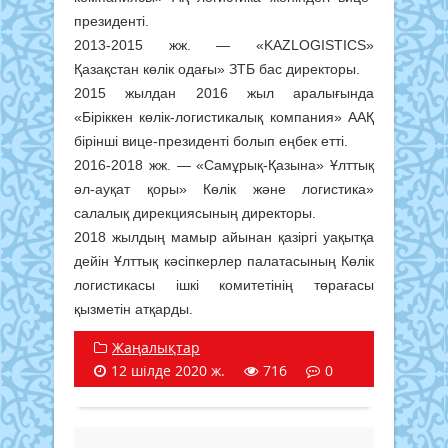
президенті.
2013-2015 жж. — «KAZLOGISTICS»
Қазақстан көлік одағы» ЗТБ бас директоры.
2015 жылдан 2016 жыл аралығында
«Біріккен көлік-логистикалық компания» ААҚ
бірінші вице-президенті болып еңбек етті.
2016-2018 жж. — «Самұрық-Қазына» Ұлттық
әл-ауқат қоры» Көлік және логистика»
салалық дирекциясының директоры.
2018 жылдың мамыр айынан қазіргі уақытқа
дейін Ұлттық кәсіпкерлер палатасының Көлік
логистикасы ішкі комитетінің төрағасы
қызметін атқарды.
Жаңалықтар
12 шілде 2020 ж.
716
0