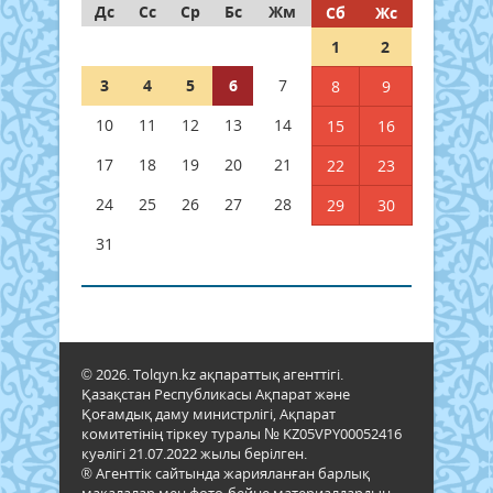
Дс
Сс
Ср
Бс
Жм
Сб
Жс
1
2
3
4
5
6
7
8
9
10
11
12
13
14
15
16
17
18
19
20
21
22
23
24
25
26
27
28
29
30
31
© 2026. Tolqyn.kz ақпараттық агенттігі.
Қазақстан Республикасы Ақпарат және
Қоғамдық даму министрлігі, Ақпарат
комитетінің тіркеу туралы № KZ05VPY00052416
куәлігі 21.07.2022 жылы берілген.
® Агенттік сайтында жарияланған барлық
мақалалар мен фото-бейне материалдардың