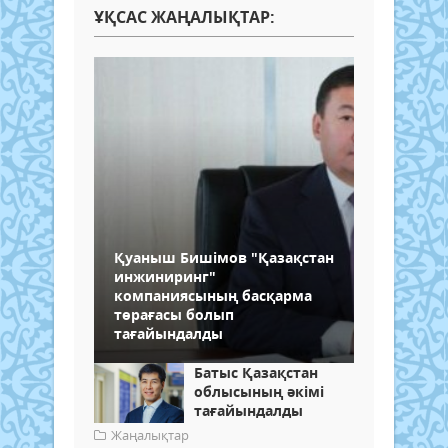
ҰҚСАС ЖАҢАЛЫҚТАР:
Қуаныш Бишімов "Қазақстан
инжиниринг"
компаниясының басқарма
төрағасы болып
тағайындалды
Батыс Қазақстан
облысының әкімі
тағайындалды
Жаңалықтар