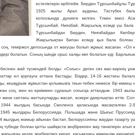
естеліктерін өрбітейік. Берден Тұрсынбайұлы Тұ
1925 жылы Арал ауданы, Тастүбек бал
колхозында дүниеге келген. Үлкен әкесі Ас
Тұрсынбай, Ниязбай, Жақсылық есімді үш бала 
Тұрсынбайдан Берден, Ниязбайдан Көпбер
Жақсылықтан Бипан есімді қыз бала болған.
н соң, теміржол депосында от жағушы болып жұмыс жасаған. «Ол к
лдері болатын. Соның ішінде орыс халқы көп болатын еді. Барлығым
есінен жай түскендей болды: «Соғыс» деген сөз жас-кәрінің ұн
маттар ел қорғауға аттана бастады. Біздер, 14-16 жастағы балал
олды, кешқұрым жұмыстан қолымызға тиын-тебен немесе бір көмеш 
олған соң, мен өз еркіммен сұранып соғысқа аттандым. 1943 жыл
у және саптағы жаттығуларды жасап, әскери даярлықтан өттік. Со
 1944 жылдың басында Смоленск қаласында жасақталған 2-Б
-1945 жылдары Белоруссияда, Польшада және Шығыс Пруссияд
944 жылдың мамыр айынан бастап, Белоруссияны жаудан тазарту үш
ң түбінде болған қатты шайқаста зеңбірекпен жау танкілерін атып 
 жарылған кезде зеңбірегіміз қирап, қасымдағы көмекшім екеумізді