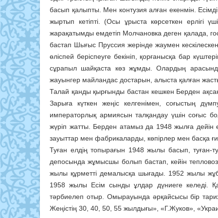
басып қалыпты. Мен контузия алған екенмін. Есімд
жыртып кетіпті. (Осы ұрыста көрсеткен ерлігі 
жарақатымды емдетіп Молчановка деген қалада, го
бастап Шығыс Пруссия жерінде жаумен кескілескен
өліспей беріспеуге бекініп, қорғанысқа бар күшт
сұрапыл шайқаста көз жұмды. Олардың арасында 
жауынгер майландас достарын, алыста қалған жаст
Талай қанды қырғынды бастан кешкен Берден ақсақ
Зарыға күткен жеңіс келгенімен, соғыстың дүмп
императорлық армиясын талқандау үшін соғыс б
жүріп жатты. Берден атамыз да 1948 жылға дейін ел
зауыттар мен фабрикаларды, көпірлер мен басқа ғ
Туған елдің топырағын 1948 жылы басып, туған-ту
депосында жұмысшы болып бастап, кейін тепловоз 
жылы құрметті демалысқа шығады. 1952 жылы жұб
1958 жылы Есім сынды ұлдар дүниеге келеді. Қа
тәрбиелеп отыр. Омырауында әрқайсысы бір тарих
Жеңістің 30, 40, 50, 55 жылдығы», «Г.Жуков», «Укр