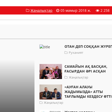
Жаңалықтар
05 мамыр 2018 ж.
2 258
ОТАН ДЕП СОҚҚАН ЖҮРЕГ
Руханият
САМАЙЫН АҚ БАСҚАН,
ҒАСЫРДАН ӘРІ АСҚАН
Жаңалықтар
«АУҒАН АЛАУЫ
ЖАДЫМЫЗДА» АТТЫ
ТАҒЛЫМДЫ КЕЗДЕСУ ӨТТІ
Жаңалықтар