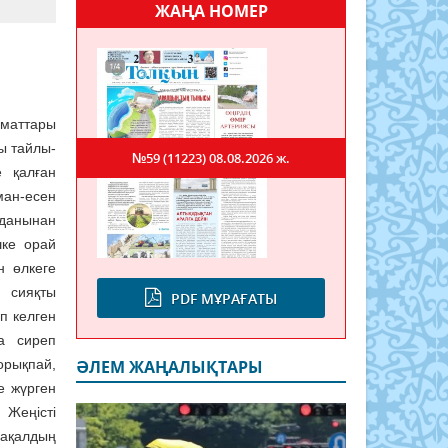
ЖАҢА НОМЕР
аматтары
ы тайлы-
№59 (11223)
08.08.2026 ж.
 қалған
ман-есен
уданынан
шке орай
н өлкеге
ы сияқты
PDF МҰРАҒАТЫ
п келген
а сиреп
рықпай,
ӘЛЕМ ЖАҢАЛЫҚТАРЫ
е жүрген
Жеңісті
ақалдың