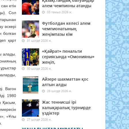
Қазақстандық балуандар
әлем чемпионы атанды
сан етін
03 тамыз 2026 ж.
ды). Сол
ңтарынан
Футболдан келесі әлем
у әскері
чемпионатының
н болған
жеңімпазы кім
деп қарт
31 шілде 2026 ж.
«Қайрат» пенальти
ы алады.
сериясында «Омонияны»
понияның
жеңіп,
 ұрыстар
30 шілде 2026 ж.
лаларды,
Айзере шахматтан қос
алтын алды
і. Вагон
28 шілде 2026 ж.
ді. 1980
Жас теннисші ірі
ы Қасым,
халықаралық турнирде
емересін
үздіктер
н», «Ұлы
27 шілде 2026 ж.
р.