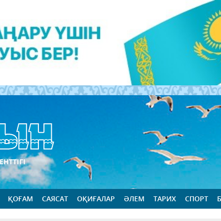
ЕНТТІГІ
ҚОҒАМ
САЯСАТ
ОҚИҒАЛАР
ӘЛЕМ
ТАРИХ
СПОРТ