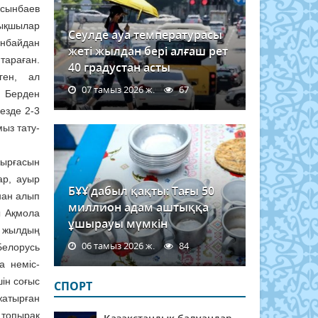
рсынбаев
ықшылар
Сеулде ауа температурасы
анбайдан
жеті жылдан бері алғаш рет
тараған.
40 градустан асты
ген, ал
07 тамыз 2026 ж.
67
 Берден
езде 2-3
ыз тату-
жырғасын
ар, ауыр
БҰҰ дабыл қақты: Тағы 50
нан алып
миллион адам аштыққа
ы Ақмола
ұшырауы мүмкін
л жылдың
06 тамыз 2026 ж.
84
елорусь
а неміс-
ін соғыс
СПОРТ
жатырған
 топырақ