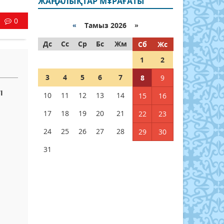
ЖАҢАЛЫҚТАР МҰРАҒАТЫ
0
«
Тамыз 2026 »
Дс
Сс
Ср
Бс
Жм
Сб
Жс
1
2
3
4
5
6
7
8
9
І
10
11
12
13
14
15
16
17
18
19
20
21
22
23
24
25
26
27
28
29
30
31