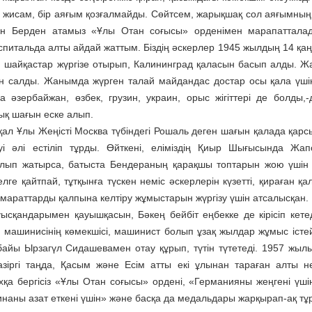
і жисам, бір аяғым қозғалмайды. Сөйтсем, жарықшақ сол аяғымның 
үшін Берден атамыз «Ұлы Отан соғысы» орденімен марапаттала
спитальда алты айдай жаттым. Біздің әскерлер 1945 жылдың 14 қа
 шайқастар жүргізе отырып, Калининград қаласын басып алды. Жа
ерін салды. Жанымда жүрген талай майдандас достар осы қала үші
әзербайжан, өзбек, грузин, украин, орыс жігіттері де болды,-
ық шағын еске алып.
ал Ұлы Жеңісті Москва түбіндегі Рошаль деген шағын қалада қарс
уі әлі естіліп тұрды. Өйткені, еліміздің Қиыр Шығысында Жа
олып жатырса, батыста Бендераның қарақшы топтарын жою үшін
ге қайтпай, тұтқынға түскен неміс әскерлерін күзетті, қираған қа
имараттарды қалпына келтіру жұмыстарын жүргізу үшін атсалысқан.
ысқандарымен қауышқасын, Бәкең бейбіт еңбекке де кірісіп кетед
машинисінің көмекшісі, машинист болып ұзақ жылдар жұмыс істей
айы Ырзагүл Сидашевамен отау құрып, түтін түтетеді. 1957 жыл
зіргі таңда, Қасым және Есім атты екі ұлынан тараған алты н
қа бергісіз «Ұлы Отан соғысы» ордені, «Германияны жеңгені үші
аинаны азат еткені үшін» және басқа да медальдары жарқырап-ақ тұ