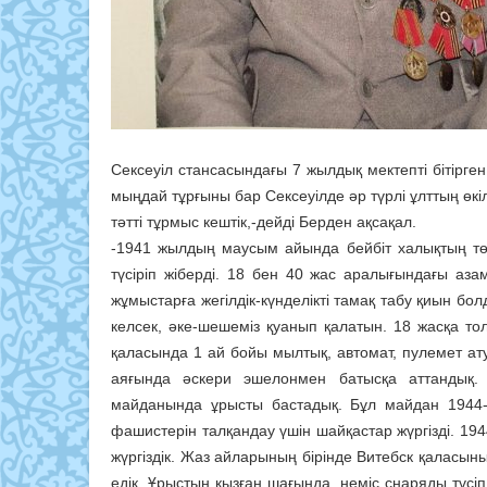
Сексеуіл стансасындағы 7 жылдық мектепті бітірге
мыңдай тұрғыны бар Сексеуілде әр түрлі ұлттың өкі
тәтті тұрмыс кештік,-дейді Берден ақсақал.
-1941 жылдың маусым айында бейбіт халықтың төб
түсіріп жіберді. 18 бен 40 жас аралығындағы аза
жұмыстарға жегілдік-күнделікті тамақ табу қиын б
келсек, әке-шешеміз қуанып қалатын. 18 жасқа т
қаласында 1 ай бойы мылтық, автомат, пулемет ат
аяғында әскери эшелонмен батысқа аттандық.
майданында ұрысты бастадық. Бұл майдан 1944
фашистерін талқандау үшін шайқастар жүргізді. 1
жүргіздік. Жаз айларының бірінде Витебск қаласыны
едік. Ұрыстың қызған шағында, неміс снаряды түсіп