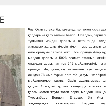
Е
Ұлы Отан соғысы басталғанда, көптеген қазақ аз
қолдарына қару алғаны белгілі. Олардың баршас
тұяғымен майдан даласына аттанғанда, елде
жанашыр жандар тілеуін тілеп, туыстарының а
елге оралуын сарыла күтті. Осы орайда Алар а
майдан даласына 5923 азамат аттанып, өкіні
олардың арасынан тек 643 майдангеріміз туға
оралды. Иә, қазақтың кез-келген ауылындағ
осыдан 73 жыл бұрын елге Жеңіс туын желбіреті
майдангерлер қатары біздің ауданымызда д
қалды. Осындай зұлмат жылдарда өлімнен қо
қарсы келген жауға төтеп беріп, майдан шебінд
Тұрсынбаев Берден. Ендеше, біз Ұлы 
жақындатқан жауынгеріміз Берден ақс