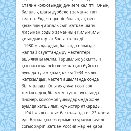
Сталин колхозында) дүниеге келіпті. Оның
балалық шағы дүрбелең заманға тап
келген. Елде төңкеріс болып, ақ пен
қызылдың арпалысып жатқан шағы.
Жасынан содыр заманның қилы-қилы
қиындықтарын бастан кешеді.
1930 жылдардың басында елімізде
жаппай сауаттандыру мектептері
ашылғаны мәлім. Таршылық уақыттың
қыспағында өсіп келе жатқан бұйығы
ауылда туған қазақ қызы 1934 жылы
жетіжылдық мектеп ашылғанда сонда
білім алады. Оны аяқтаған сон сол
жетіжылдық біліммен туған ауылында
пионер, комсомол ұйымдарында және
ауылда хатшылық жұмыстар атқарады.
1941 жылы соғыс басталғанда ол 23 жаста
еді. Батыл қыз өз еркімен сұранып әуелі
соғыс жүріп жатқан Россия жеріне қара