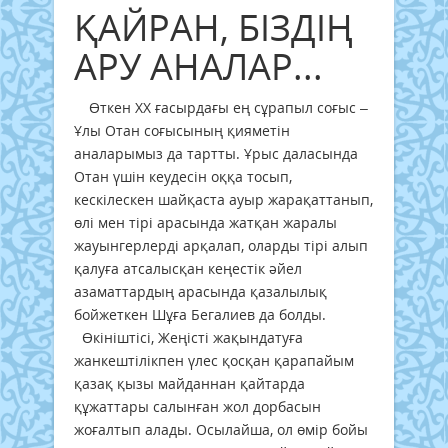
ҚАЙРАН, БІЗДІҢ
АРУ АНАЛАР...
Өткен XX ғасырдағы ең сұрапыл соғыс –
Ұлы Отан соғысының қияметін
аналарымыз да тартты. Ұрыс даласында
Отан үшін кеудесін оққа тосып,
кескілескен шайқаста ауыр жарақаттанып,
өлі мен тірі арасында жатқан жаралы
жауынгерлерді арқалап, оларды тірі алып
қалуға атсалысқан кеңестік әйел
азаматтардың арасында қазалылық
бойжеткен Шұға Бегалиев да болды.
Өкініштісі, Жеңісті жақындатуға
жанкештілікпен үлес қосқан қарапайым
қазақ қызы майданнан қайтарда
құжаттары салынған жол дорбасын
жоғалтып алады. Осылайша, ол өмір бойы