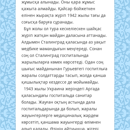
жұмысқа алынады. Оны қара жұмыс
қажыта алмайды. Қайсар бойжеткен
елінен жырақта жүріп 1942 жылы тағы да
соғысқа баруға сұранады.
Бұл жолы ол тура кескеліескен шайқас
жүріп жатқан майдан даласына аттанады.
Алдымен Сталинград қаласында аз уақыт
медбике мамандығын меңгереді. Сонан
соң ол Сталинград госпиталында
жарылыларға көмек көрсетеді. Одан соң
шығыс майданынан Гурьевтегі госпитльға
жаралы солдаттарды тасып, жолда қанша
қишылықтар кездессе де мойымайды.
1943 жылы Украина жеріндегі Аргада
қаласындағы госпитальда санитар
болады. Жауған оқтың астында дала
госпитальдарында да болып, жаралы
жауынгерлерге медициналық жәрдем
көрсетіп, қаншама жауынгерді өлімнен
алып қалады. Өзінің айтуынша, жігері