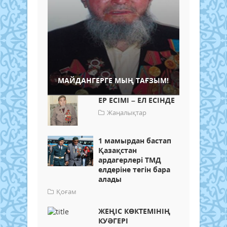
МАЙДАНГЕРГЕ МЫҢ ТАҒЗЫМ!
ЕР ЕСІМІ – ЕЛ ЕСІНДЕ
Жаңалықтар
1 мамырдан бастап
Қазақстан
ардагерлері ТМД
елдеріне тегін бара
алады
Қоғам
ЖЕҢІС КӨКТЕМІНІҢ
КУӘГЕРІ