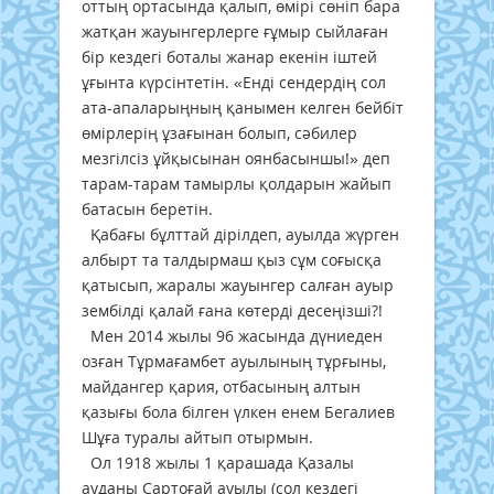
оттың ортасында қалып, өмірі сөніп бара
жатқан жауынгерлерге ғұмыр сыйлаған
бір кездегі боталы жанар екенін іштей
ұғынта күрсінтетін. «Енді сендердің сол
ата-апаларыңның қанымен келген бейбіт
өмірлерің ұзағынан болып, сәбилер
мезгілсіз ұйқысынан оянбасыншы!» деп
тарам-тарам тамырлы қолдарын жайып
батасын беретін.
Қабағы бұлттай дірілдеп, ауылда жүрген
албырт та талдырмаш қыз сұм соғысқа
қатысып, жаралы жауынгер салған ауыр
зембілді қалай ғана көтерді десеңізші?!
Мен 2014 жылы 96 жасында дүниеден
озған Тұрмағамбет ауылының тұрғыны,
майдангер қария, отбасының алтын
қазығы бола білген үлкен енем Бегалиев
Шұға туралы айтып отырмын.
Ол 1918 жылы 1 қарашада Қазалы
ауданы Сартоғай ауылы (сол кездегі