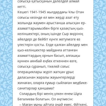
соғысқа қатысқанын дәлелдей алмай
кетті.
Кешегі 1941-1945 жылдардағы Ұлы Отан
соғысы кезінде ел мен жерді азат ету
жолында жаумен арыстанша алысқан ер-
азаматтарымызбен бірге қазақтың қыз-
келіншектері, оның ішінде Сыр өңірінің
әйелдері де бейбіт күнге жетуімізге өз
үлестерін қосты. Елде қалған әйелдер мен
қыз-келіншектер майданға аттанған
азаматтардың орнын басып, алғашқы
күннен аянбай еңбек еткеннен өзге,
соғысқа сұранып, тікелей соғыс
операциялары жүріп жатқан ұрыс
даласынан жаралы жауынгерлерді
жинаған, оларға ғұмыр сыйлаған медбике-
санитарлар қаншама?
Солардың бірі менің үлкен енем Шұға
Бегалиева болатын. Ол әңгімесін:
– Маған мұны айтуға оңай емес. Өйткені,