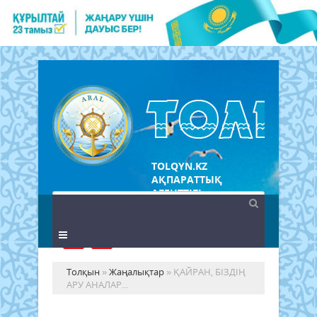
TOLQYN.KZ
АҚПАРАТТЫҚ
АГЕНТТІГІ
Толқын
»
Жаңалықтар
» ҚАЙРАН, БІЗДІҢ
АРУ АНАЛАР...