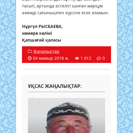
тасып, артында естелігі қалған марқұм
әжемді сағынышпен күрсіне еске аламын.
Нұргүл РЫСБАЕВА,
немере келіні
Қапшағай қаласы
Жаңалықтар
04 мамыр 2018 ж.
1 612
0
ҰҚСАС ЖАҢАЛЫҚТАР: