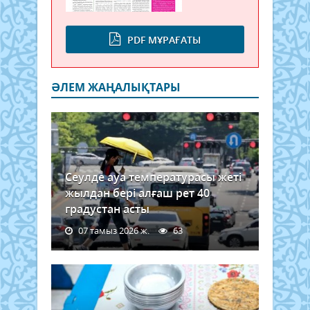
PDF МҰРАҒАТЫ
ӘЛЕМ ЖАҢАЛЫҚТАРЫ
Сеулде ауа температурасы жеті
жылдан бері алғаш рет 40
градустан асты
07 тамыз 2026 ж.
63