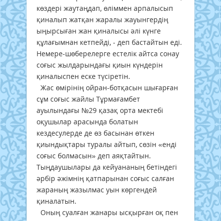
көздері жаутаңдап, өліммен арпалысып
қиналып жатқан жаралы жауынгердің
ыңырсыған жан қиналысы әлі күнге
құлағымнан кетпейді, - деп бастайтын еді.
Немере-шөберелерге естелік айтса сонау
соғыс жылдарындағы қиын күндерін
қиналыспен еске түсіретін.
Жас өмірінің ойран-ботқасын шығарған
сұм соғыс жайлы Тұрмағамбет
ауылындағы №29 қазақ орта мектебі
оқушылар арасында болатын
кездесулерде де өз басынан өткен
қиындықтары туралы айтып, сөзін «енді
соғыс болмасын» деп аяқтайтын.
Тыңдаушылары да кейуананың бетіндегі
әрбір әжімнің қатпарынан соғыс салған
жараның жазылмас уын көргендей
қиналатын.
Оның суалған жанары ысқырған оқ пен