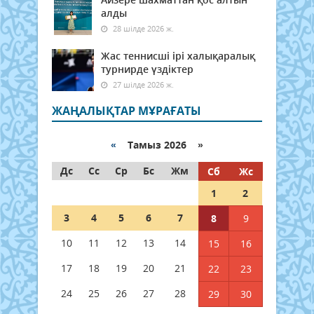
алды
28 шілде 2026 ж.
Жас теннисші ірі халықаралық
турнирде үздіктер
27 шілде 2026 ж.
ЖАҢАЛЫҚТАР МҰРАҒАТЫ
«
Тамыз 2026 »
Дс
Сс
Ср
Бс
Жм
Сб
Жс
1
2
3
4
5
6
7
8
9
10
11
12
13
14
15
16
17
18
19
20
21
22
23
24
25
26
27
28
29
30