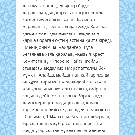
жасымаған жас фельдшер бірде
жаралылардың жарасын таңып, зембіл
көтеріп жүргенінде өзі де басынан
жараланып, госпитальда түседі. Қайтпас
қайсар өжет қыз емделіп шықан соң
қарша бораған оқтың астына қайта кіреді.
Менің ойымша, майдангер Шұға
Бегалиева халықаралық «Қызыл Крест»
Комитетінің «Флоренс Найтингейль»
атындағы медалімен марапатталуы бек
мүмкін. Алайда, майданнан қайтар жолда
ол құжаттары мен медальдері салынған
жол қапшығын жоғалтып алып, өмірінің
соңына дейін өзінің соғыс барысында
жауынгерлерге медициналық көмек
көрсеткенін билікке дәлелдей алмай кетті.
Сонымен, 1944 жылы Рязаньға жіберіліп,
бір состав неміс, бір состав запастағы
солдат, бір состав жұмысшы батальоны