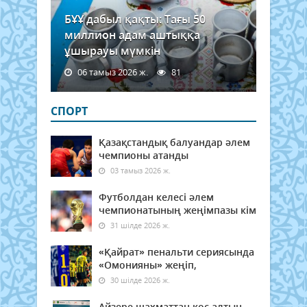
БҰҰ дабыл қақты: Тағы 50
миллион адам аштыққа
ұшырауы мүмкін
06 тамыз 2026 ж.
81
СПОРТ
Қазақстандық балуандар әлем
чемпионы атанды
03 тамыз 2026 ж.
Футболдан келесі әлем
чемпионатының жеңімпазы кім
31 шілде 2026 ж.
«Қайрат» пенальти сериясында
«Омонияны» жеңіп,
30 шілде 2026 ж.
Айзере шахматтан қос алтын