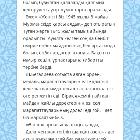
болып, бұзылған қалаларды қалпына
келтірудегі ауыр жұмыстарға араласады.
Әжем «Жеңісті біз 1945 жылы 8 майда
Мурманскіде қарсы алдық» деп отыратын.
Туған жерге 1945 жылы тамыз айында
оралыпты. Ауылға келген соң да бейбіт
өмірде еңбек майданының бел ортасында
болып, еңбек ардагері атанды. Бақытты
ғұмыр кешіп, ұрпақтарына ғибартты
тәрбие берді.
Ш.Бегалиева соғыста алған орден,
медаль, марапаттауларын елге қайтып
келе жатқанымда жоғалтып алғанына өзі
өте ренжитін еді. Бірақ әжемнің айтқан
майдан жайлы деректерінің өзі сол
марапаттауларының дәлелі еді ғой, - деп
біз марқаятынбыз.
«Өзі жоқ арнасында шаңы қалды,
Дала мен жал төгіліп шапқан өзен,» - деп
ақын жырлағандай бұл күнде өзендей