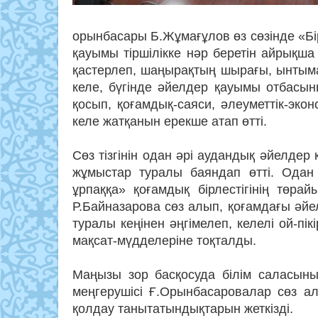
орынбасары Б.Жұмағұлов өз сөзінде «Бір
қауымы тіршілікке нәр беретін айрықш
қастерлеп, шаңырақтың шырағы, ынтымақ
келе, бүгінде әйелдер қауымы отбасын
қосып, қоғамдық-саяси, әлеуметтік-эко
келе жатқанын ерекше атап өтті.
Сөз тізгінін одан әрі аудандық әйелде
жұмыстар туралы баяндап өтті. Одан
ұрпаққа» қоғамдық бірлестігінің төр
Р.Байназарова сөз алып, қоғамдағы әйе
туралы кеңінен әңгімелеп, келелі ой-пік
мақсат-мүдделеріне тоқталды.
Маңызы зор басқосуда білім саласының
меңгерушісі Ғ.Орынбасаровалар сөз ал
қолдау танытатындықтарын жеткізді.