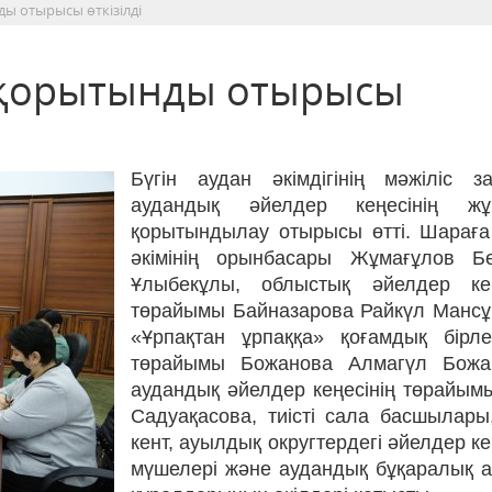
ды отырысы өткізілді
ң қорытынды отырысы
Бүгін аудан әкімдігінің мәжіліс з
аудандық әйелдер кеңесінің жұ
қорытындылау отырысы өтті. Шараға
әкімінің орынбасары Жұмағұлов Бе
Ұлыбекұлы, облыстық әйелдер кең
төрайымы Байназарова Райкүл Мансұ
«Ұрпақтан ұрпаққа» қоғамдық бірлест
төрайымы Божанова Алмагүл Божа
аудандық әйелдер кеңесінің төрайым
Садуақасова, тиісті сала басшылары,
кент, ауылдық округтердегі әйелдер ке
мүшелері және аудандық бұқаралық а