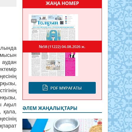
ЖАҢА НОМЕР
№58 (11222)
04.08.2026 ж.
алында
мысын
 аудан
ктемір
есінің
рқызы,
PDF МҰРАҒАТЫ
ігінің
нқызы,
ы Ақыл
ӘЛЕМ ЖАҢАЛЫҚТАРЫ
 қала,
ңесінің
қпарат