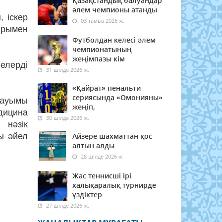
Қазақстандық балуандар
әлем чемпионы атанды
 іскер
03 тамыз 2026 ж.
тарымен
Футболдан келесі әлем
чемпионатының
жеңімпазы кім
лелерді
31 шілде 2026 ж.
«Қайрат» пенальти
сериясында «Омонияны»
қауымы
жеңіп,
дицина
30 шілде 2026 ж.
 нәзік
ы әйел
Айзере шахматтан қос
алтын алды
28 шілде 2026 ж.
Жас теннисші ірі
халықаралық турнирде
үздіктер
27 шілде 2026 ж.