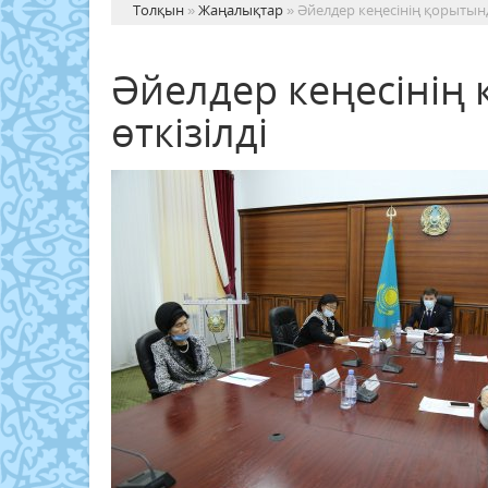
Толқын
»
Жаңалықтар
» Әйелдер кеңесінің қорытын
Әйелдер кеңесіні
өткізілді