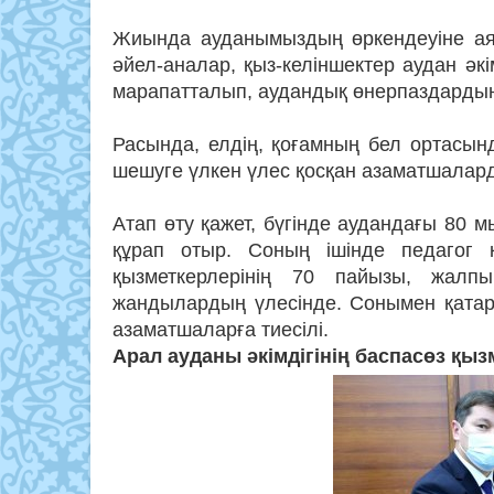
Жиында ауданымыздың өркендеуіне аян
әйел-аналар, қыз-келіншектер аудан әк
марапатталып, аудандық өнерпаздарды
Расында, елдің, қоғамның бел ортасында
шешуге үлкен үлес қосқан азаматшалард
Атап өту қажет, бүгінде аудандағы 80
құрап отыр. Соның ішінде педагог 
қызметкерлерінің 70 пайызы, жалп
жандылардың үлесінде. Сонымен қатар а
азаматшаларға тиесілі.
Арал ауданы әкімдігінің баспасөз қыз