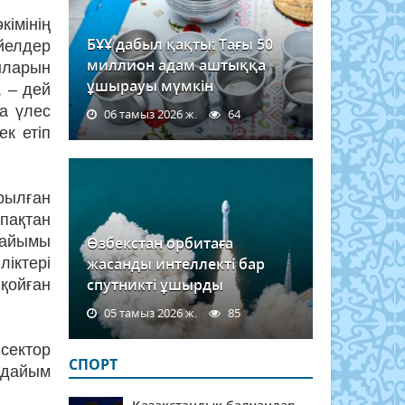
мінің
БҰҰ дабыл қақты: Тағы 50
әйелдер
миллион адам аштыққа
ыларын
ұшырауы мүмкін
, – дей
а үлес
06 тамыз 2026 ж.
64
к етіп
арылған
пақтан
райымы
Өзбекстан орбитаға
ліктері
жасанды интеллекті бар
спутникті ұшырды
 қойған
05 тамыз 2026 ж.
85
сектор
СПОРТ
рдайым