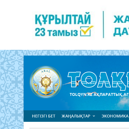
TOLQYN.KZ АҚПАРАТТЫҚ АГ
НЕГІЗГІ БЕТ
ЖАҢАЛЫҚТАР
ЭКОНОМИКА