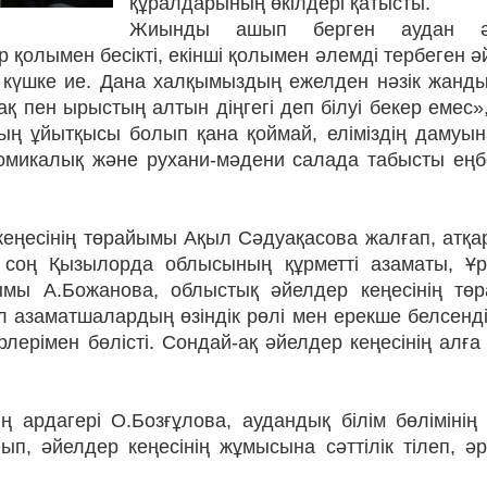
құралдарының өкілдері қатысты.
Жиынды ашып берген аудан әкі
 қолымен бесікті, екінші қолымен әлемді тербеген 
а күшке ие. Дана халқымыздың ежелден нәзік жанд
 пен ырыстың алтын діңгегі деп білуі бекер емес»
ың ұйытқысы болып қана қоймай, еліміздің дамуын
номикалық және рухани-мәдени салада табысты еңбе
р кеңесінің төрайымы Ақыл Сәдуақасова жалғап, атқ
 соң Қызылорда облысының құрметті азаматы, Ұр
айымы А.Божанова, облыстық әйелдер кеңесінің тө
л азаматшалардың өзіндік рөлі мен ерекше белсенді
ірлерімен бөлісті. Сондай-ақ әйелдер кеңесінің алға
 ардагері О.Бозғұлова, аудандық білім бөлімінің 
ып, әйелдер кеңесінің жұмысына сәттілік тілеп, ә