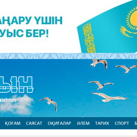
ЕНТТІГІ
ҚОҒАМ
САЯСАТ
ОҚИҒАЛАР
ӘЛЕМ
ТАРИХ
СПОРТ