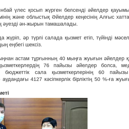
бай үлес қосып жүрген белсенді әйелдер қауымы,
імінің және облыстық Әйелдер кеңесінің Алғыс хат
ң әуезді ән-жырын тамашалады.
 жүріп, әр түрлі салада қызмет етіп, түйінді мәсе
ың еңбегі шексіз.
 мыңнан астам тұрғынның 40 мыңға жуығын әйелдер 
қызметкерлердің 76 пайызы әйелдер болса, ме
ы бюджеттік сала қызметкерлерінің 60 пайызы
удандағы 4127 кәсіпкерлік бірліктің 50 %-ға жуығ
меті