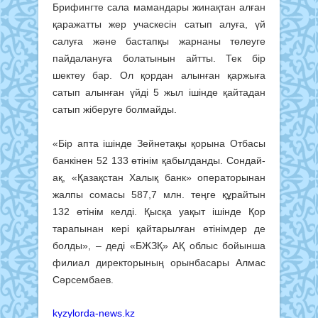
Брифингте сала мамандары жинақтан алған
қаражатты жер учаскесін сатып алуға, үй
салуға және бастапқы жарнаны төлеуге
пайдалануға болатынын айтты. Тек бір
шектеу бар. Ол қордан алынған қаржыға
сатып алынған үйді 5 жыл ішінде қайтадан
сатып жіберуге болмайды.
«Бір апта ішінде Зейнетақы қорына Отбасы
банкінен 52 133 өтінім қабылданды. Сондай-
ақ, «Қазақстан Халық банк» операторынан
жалпы сомасы 587,7 млн. теңге құрайтын
132 өтінім келді. Қысқа уақыт ішінде Қор
тарапынан кері қайтарылған өтінімдер де
болды», – деді «БЖЗҚ» АҚ облыс бойынша
филиал директорының орынбасары Алмас
Сәрсембаев.
kyzylorda-news.kz