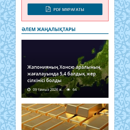
PDF МҰРАҒАТЫ
ӘЛЕМ ЖАҢАЛЫҚТАРЫ
Жапонияның Хонсю аралының
жағалауында 5,4 балдық жер
сілкінісі болды
09 тамыз 2026 ж.
64