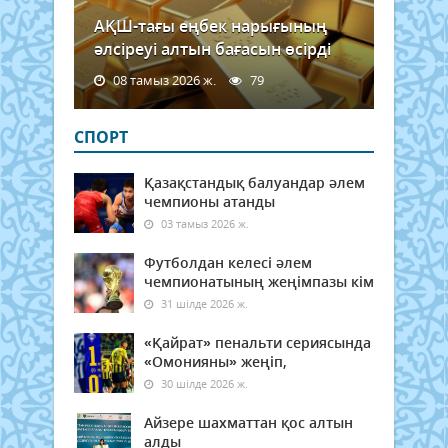
АҚШ-тағы еңбек нарығының
әлсіреуі алтын бағасын өсірді
08 тамыз 2026 ж.
79
СПОРТ
Қазақстандық балуандар әлем
чемпионы атанды
03 тамыз 2026 ж.
Футболдан келесі әлем
чемпионатының жеңімпазы кім
31 шілде 2026 ж.
«Қайрат» пенальти сериясында
«Омонияны» жеңіп,
30 шілде 2026 ж.
Айзере шахматтан қос алтын
алды