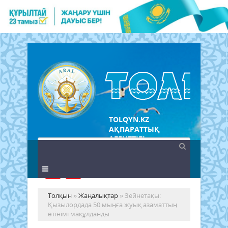
TOLQYN.KZ
АҚПАРАТТЫҚ
АГЕНТТІГІ
Толқын
»
Жаңалықтар
» Зейнетақы:
Қызылордада 50 мыңға жуық азаматтың
өтінімі мақұлданды