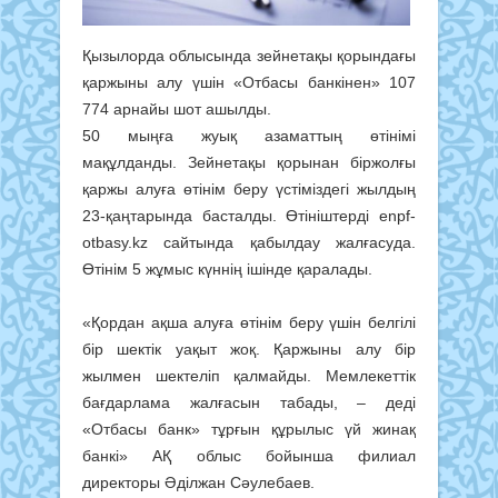
Қызылорда облысында зейнетақы қорындағы
қаржыны алу үшін «Отбасы банкінен» 107
774 арнайы шот ашылды.
50 мыңға жуық азаматтың өтінімі
мақұлданды. Зейнетақы қорынан біржолғы
қаржы алуға өтінім беру үстіміздегі жылдың
23-қаңтарында басталды. Өтініштерді enpf-
otbasy.kz сайтында қабылдау жалғасуда.
Өтінім 5 жұмыс күннің ішінде қаралады.
«Қордан ақша алуға өтінім беру үшін белгілі
бір шектік уақыт жоқ. Қаржыны алу бір
жылмен шектеліп қалмайды. Мемлекеттік
бағдарлама жалғасын табады, – деді
«Отбасы банк» тұрғын құрылыс үй жинақ
банкі» АҚ облыс бойынша филиал
директоры Әділжан Сәулебаев.