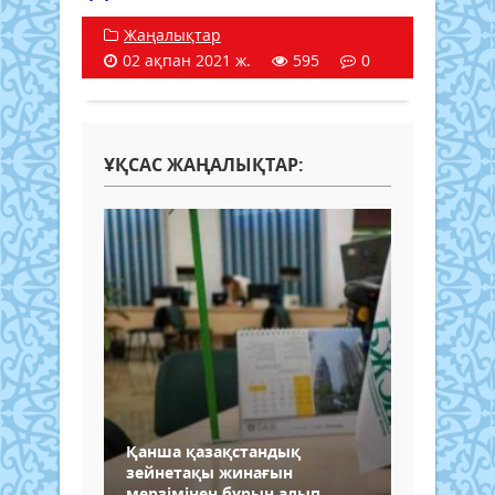
Жаңалықтар
02 ақпан 2021 ж.
595
0
ҰҚСАС ЖАҢАЛЫҚТАР:
Қанша қазақстандық
зейнетақы жинағын
мерзімінен бұрын алып