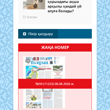
қорындағы ақша
арқылы қандай үй
алуға болады?
Қоғам
Пікір қалдыру
ЖАҢА НОМЕР
№59 (11223)
08.08.2026 ж.