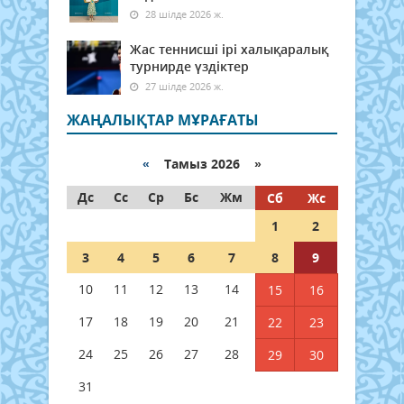
28 шілде 2026 ж.
Жас теннисші ірі халықаралық
турнирде үздіктер
27 шілде 2026 ж.
ЖАҢАЛЫҚТАР МҰРАҒАТЫ
«
Тамыз 2026 »
Дс
Сс
Ср
Бс
Жм
Сб
Жс
1
2
3
4
5
6
7
8
9
10
11
12
13
14
15
16
17
18
19
20
21
22
23
24
25
26
27
28
29
30
31