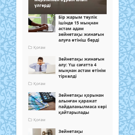
үлгерді
Бір жарым тәулік
ішінде 15 мыңнан
астам адам
зейнетақы жинағын
алуға өтініш берді
Қоғам
Зейнетақы жинағын
алу: Үш сағатта 4
мыңнан астам өтінім
тіркелді
Қоғам
Зейнетақы қорынан
алынған қаражат
пайдаланылмаса кері
қайтарылады
Қоғам
Зейнетақы