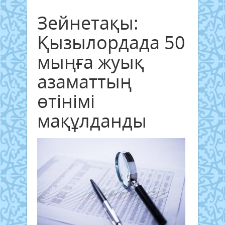
Зейнетақы:
Қызылордада 50
мыңға жуық
азаматтың
өтінімі
мақұлданды