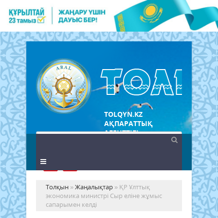
TOLQYN.KZ
АҚПАРАТТЫҚ
АГЕНТТІГІ
Толқын
»
Жаңалықтар
» ҚР Ұлттық
экономика министрі Сыр еліне жұмыс
сапарымен келді