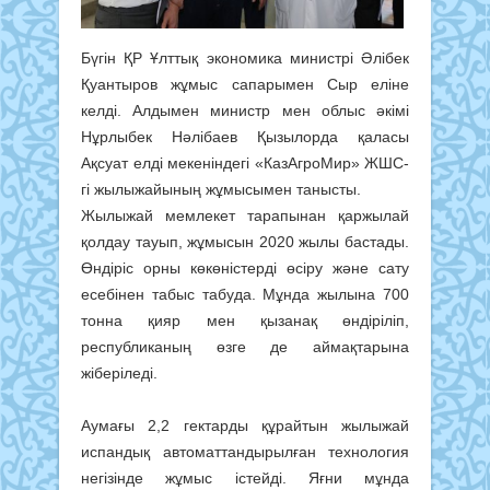
Бүгін ҚР Ұлттық экономика министрі Әлібек
Қуантыров жұмыс сапарымен Сыр еліне
келді. Алдымен министр мен облыс әкімі
Нұрлыбек Нәлібаев Қызылорда қаласы
Ақсуат елді мекеніндегі «КазАгроМир» ЖШС-
гі жылыжайының жұмысымен танысты.
Жылыжай мемлекет тарапынан қаржылай
қолдау тауып, жұмысын 2020 жылы бастады.
Өндіріс орны көкөністерді өсіру және сату
есебінен табыс табуда. Мұнда жылына 700
тонна қияр мен қызанақ өндіріліп,
республиканың өзге де аймақтарына
жіберіледі.
Аумағы 2,2 гектарды құрайтын жылыжай
испандық автоматтандырылған технология
негізінде жұмыс істейді. Яғни мұнда