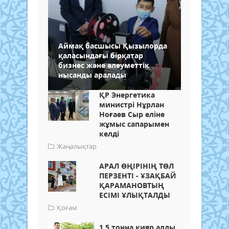
Аймақ басшысы Қызылорда
қаласындағы бірқатар
бизнес және әлеуметтік
нысанды аралады
ҚР Энергетика
министрі Нұрлан
Ноғаев Сыр еліне
жұмыс сапарымен
келді
Жаңалықтар
АРАЛ ӨҢІРІНІҢ ТӨЛ
ПЕРЗЕНТІ - ҰЗАҚБАЙ
ҚАРАМАНОВТЫҢ
ЕСІМІ ҰЛЫҚТАЛДЫ
Қоғам
1,5 тонна қияр алды