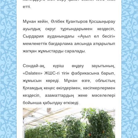
етті.
Мұнан кейін, Әлібек Қуантыров Қосшыңырау
ауылдық округ тұрғындарымен кездесіп,
Сырдария ауданындағы «Ауыл ел бесігі»
мемлекеттік бағдарлама аясында атқарылып
жатқан жұмыстарды саралады.
Сондай-ақ, күріш өңдеу зауытының,
«Dalatex» ЖШС-гі тігін фабрикасына барып,
жұмысын көреді. Мұнан өзге, облыстың
Қоғамдық кеңес өкілдерімен, кәсіпкерлермен
кездесіп, азаматтардың жеке мәселелері
бойынша қабылдау өткізеді.