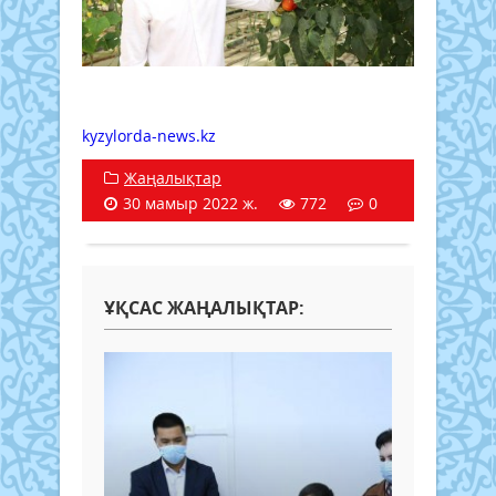
kyzylorda-news.kz
Жаңалықтар
30 мамыр 2022 ж.
772
0
ҰҚСАС ЖАҢАЛЫҚТАР: