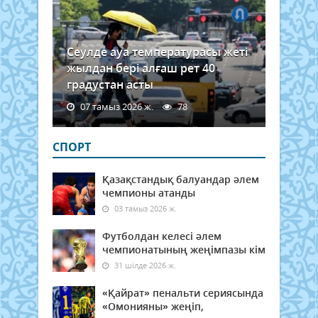
Сеулде ауа температурасы жеті
жылдан бері алғаш рет 40
градустан асты
07 тамыз 2026 ж.
78
СПОРТ
Қазақстандық балуандар әлем
чемпионы атанды
03 тамыз 2026 ж.
Футболдан келесі әлем
чемпионатының жеңімпазы кім
31 шілде 2026 ж.
«Қайрат» пенальти сериясында
«Омонияны» жеңіп,