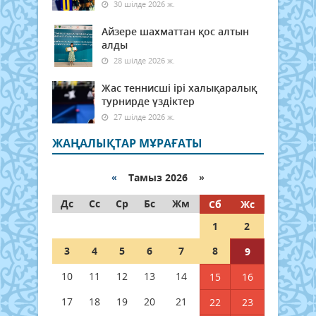
30 шілде 2026 ж.
Айзере шахматтан қос алтын
алды
28 шілде 2026 ж.
Жас теннисші ірі халықаралық
турнирде үздіктер
27 шілде 2026 ж.
ЖАҢАЛЫҚТАР МҰРАҒАТЫ
«
Тамыз 2026 »
Дс
Сс
Ср
Бс
Жм
Сб
Жс
1
2
3
4
5
6
7
8
9
10
11
12
13
14
15
16
17
18
19
20
21
22
23