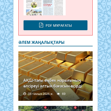
PDF МҰРАҒАТЫ
ӘЛЕМ ЖАҢАЛЫҚТАРЫ
АҚШ-тағы еңбек нарығының
әлсіреуі алтын бағасын өсірді
08 тамыз 2026 ж.
69