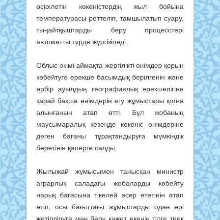
өсірілетін көкөністердің жыл бойына
температурасы реттеліп, тамшылатып суару,
тыңайтқыштарды беру процесстері
автоматты түрде жүргізіледі.
Облыс әкімі аймақта жергілікті өнімдер қорын
көбейтуге ерекше басымдық берілгенін және
әрбір ауылдың географиялық ерекшелігіне
қарай бақша өнімдерін егу жұмыстары қолға
алынғанын атап өтті. Бұл жобаның
маусымаралық кезеңде көкөніс өнімдеріне
деген бағаны тұрақтандыруға мүмкіндік
беретінін қаперге салды.
Жылыжай жұмысымен танысқан министр
аграрлық саладағы жобаларды көбейту
нарық бағасына тікелей әсер ететінін атап
өтіп, осы бағыттағы жұмыстарды одан әрі
жетілдіруге мән беру қажет екенін тілге тиек