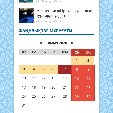
28 шілде 2026 ж.
Жас теннисші ірі халықаралық
турнирде үздіктер
27 шілде 2026 ж.
ЖАҢАЛЫҚТАР МҰРАҒАТЫ
«
Тамыз 2026 »
Дс
Сс
Ср
Бс
Жм
Сб
Жс
1
2
3
4
5
6
7
8
9
10
11
12
13
14
15
16
17
18
19
20
21
22
23
24
25
26
27
28
29
30
31