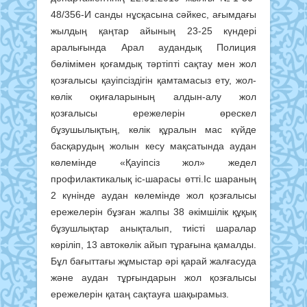
48/356-И санды нұсқасына сәйкес, ағымдағы
жылдың қаңтар айының 23-25 күндері
аралығында Арал аудандық Полиция
бөлімімен қоғамдық тәртіпті сақтау мен жол
қозғалысы қауіпсіздігін қамтамасыз ету, жол-
көлік оқиғаларының алдын-алу жол
қозғалысы ережелерін өрескел
бұзушылықтың, көлік құралын мас күйде
басқарудың жолын кесу мақсатында аудан
көлемінде «Қауіпсіз жол» жедел
профилактикалық іс-шарасы өтті.Іс шараның
2 күнінде аудан көлемінде жол қозғалысы
ережелерін бұзған жалпы 38 әкімшілік құқық
бұзушлықтар анықталып, тиісті шаралар
көріліп, 13 автокөлік айып тұрағына қамалды.
Бұл бағыттағы жұмыстар әрі қарай жалғасуда
және аудан тұрғындарын жол қозғалысы
ережелерін қатаң сақтауға шақырамыз.