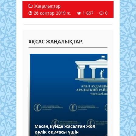
Жаңалықтар
26 қаңтар 2019 ж.
1 867
0
ҰҚСАС ЖАҢАЛЫҚТАР:
Масаң күйде жасалған жол
көлік оқиғасы үшін