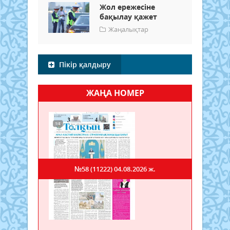
Жол ережесіне
бақылау қажет
Жаңалықтар
Пікір қалдыру
ЖАҢА НОМЕР
№58 (11222)
04.08.2026 ж.