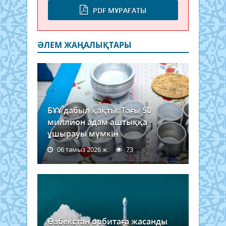
PDF МҰРАҒАТЫ
ӘЛЕМ ЖАҢАЛЫҚТАРЫ
БҰҰ дабыл қақты: Тағы 50
миллион адам аштыққа
ұшырауы мүмкін
06 тамыз 2026 ж.
73
Өзбекстан орбитаға жасанды