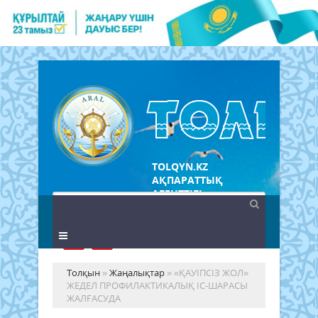
TOLQYN.KZ
АҚПАРАТТЫҚ
АГЕНТТІГІ
Толқын
»
Жаңалықтар
» «ҚАУІПСІЗ ЖОЛ»
ЖЕДЕЛ ПРОФИЛАКТИКАЛЫҚ ІС-ШАРАСЫ
ЖАЛҒАСУДА