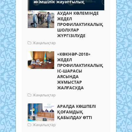
әкімшілік жауаптылық
АУДАН КӨЛЕМІНДЕ
ЖЕДЕЛ
ПРОФИЛАКТИКАЛЫҚ
ШОЛУЛАР
ЖҮРГІЗІЛУДЕ
Жаңалықтар
«КӨКНӘР-2018»
ЖЕДЕЛ
ПРОФИЛАКТИКАЛЫҚ
ІС-ШАРАСЫ
АЯСЫНДА
ЖҰМЫСТАР
ЖАЛҒАСУДА
Жаңалықтар
АРАЛДА КӨШПЕЛІ
ҚОҒАМДЫҚ
ҚАБЫЛДАУ ӨТТІ
Жаңалықтар