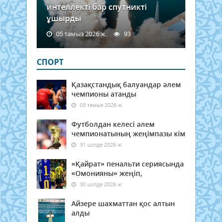
интеллекті бар спутникті
ұшырды
05 тамыз 2026 ж.
93
СПОРТ
Қазақстандық балуандар әлем
чемпионы атанды
03 тамыз 2026 ж.
Футболдан келесі әлем
чемпионатының жеңімпазы кім
31 шілде 2026 ж.
«Қайрат» пенальти сериясында
«Омонияны» жеңіп,
30 шілде 2026 ж.
Айзере шахматтан қос алтын
алды