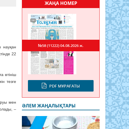
ЖАҢА НОМЕР
№58 (11222)
04.08.2026 ж.
н науқан
тінде 22
ға өтініш
мін тезге
PDF МҰРАҒАТЫ
аруы мен
ӘЛЕМ ЖАҢАЛЫҚТАРЫ
олады, –