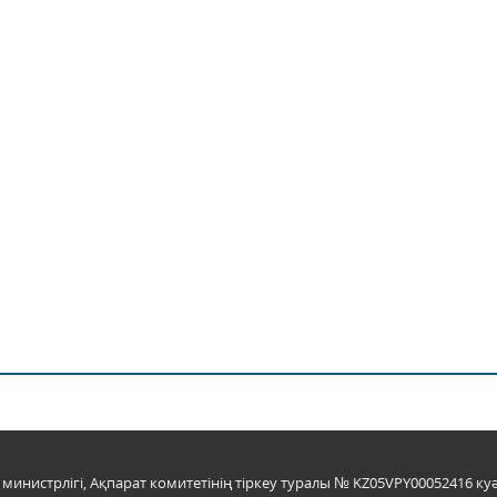
инистрлігі, Ақпарат комитетінің тіркеу туралы № KZ05VPY00052416 куә