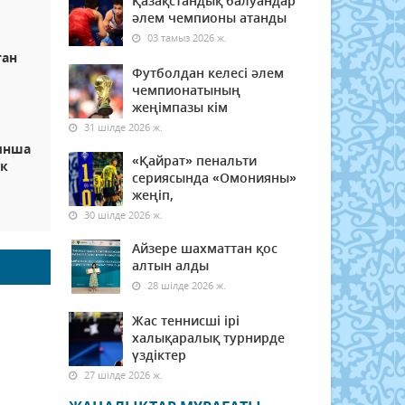
Қазақстандық балуандар
әлем чемпионы атанды
03 тамыз 2026 ж.
тан
Футболдан келесі әлем
чемпионатының
жеңімпазы кім
31 шілде 2026 ж.
ынша
«Қайрат» пенальти
ек
сериясында «Омонияны»
жеңіп,
30 шілде 2026 ж.
Айзере шахматтан қос
алтын алды
28 шілде 2026 ж.
Жас теннисші ірі
халықаралық турнирде
үздіктер
27 шілде 2026 ж.