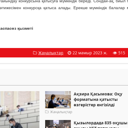
тағайындау конкурсына қатысуға мүмкіндік береді. Сондай-ақ, биыл
ы нәтижесімен конкурсқа қатыса алады. Ерекше мүмкіндік балалар 
аспасөз қызметі
Жаңалықтар
22 мамыр 2023 ж.
515
Ақзира Қасымова: Оқу
форматына қатысты
өзгерістер енгізілді
Жаңалықтар
Қызылордада 835 оқушы