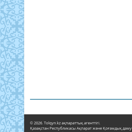
© 2026. Tolqyn.kz ақпараттық агенттігі.
Қазақстан Республикасы Ақпарат және Қоғамдық даму м