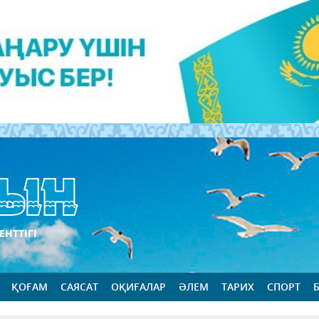
ЕНТТІГІ
ҚОҒАМ
САЯСАТ
ОҚИҒАЛАР
ӘЛЕМ
ТАРИХ
СПОРТ