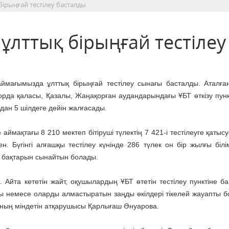
бірыңғай тестілеу басталды
ұлттық бірыңғай тестілеу
аймағымызда ұлттық бірыңғай тестілеу сынағы басталды. Аталға
рда қаласы, Қазалы, Жаңақорған аудандарындағы ҰБТ өткізу пунк
ан 5 шілдеге дейін жалғасады.
е аймақтағы 8 210 мектеп бітіруші түлектің 7 421-і тестілеуге қатысу
ген. Бүгінгі алғашқы тестілеу күнінде 286 түлек он бір жылғы білі
 бақтарын сынайтын болады.
 Айта кететін жайт, оқушылардың ҰБТ өтетін тестілеу пунктіне б
ры немесе оларды алмастыратын заңды өкілдері тікелей жауапты б
ының міндетін атқарушысы Қарлығаш Әнуарова.