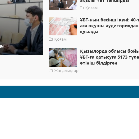
ақылы ҰБТ тапсырды
Қоғам
ҰБТ-ның бесінші күні: 40-
аса оқушы аудиториядан
қуылды
Қоғам
ды
Қызылорда облысы бой
ҰБТ-ға қатысуға 5173 түл
өтініш білдірген
Жаңалықтар