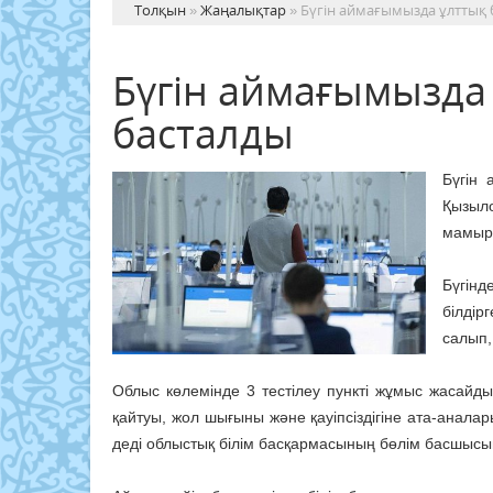
Толқын
»
Жаңалықтар
» Бүгін аймағымызда ұлттық 
Бүгін аймағымызда 
басталды
Бүгін 
Қызыло
мамырд
Бүгінд
білдір
салып,
Облыс көлемінде 3 тестілеу пункті жұмыс жасайды.
қайтуы, жол шығыны және қауіпсіздігіне ата-анала
деді облыстық білім басқармасының бөлім басшыс