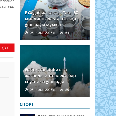
 талапкер
мен ата-
БҰҰ дабыл қақты: Тағы 50
миллион адам аштыққа
ұшырауы мүмкін
06 тамыз 2026 ж.
64
0
Өзбекстан орбитаға
жасанды интеллекті бар
спутникті ұшырды
05 тамыз 2026 ж.
85
СПОРТ