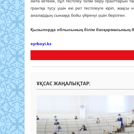
Айта кетейік, бұл тестілеу білім беру гранттарын 
грантқа түсу үшін екі рет тестілеуге кіріп, жақс
аналардың сынаққа бойы үйренуі үшін берілген.
Қызылорда облысының білім басқармасының б
syrboyi.kz
ҰҚСАС ЖАҢАЛЫҚТАР: