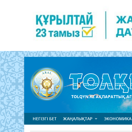
TOLQYN.KZ АҚПАРАТТЫҚ АГ
НЕГІЗГІ БЕТ
ЖАҢАЛЫҚТАР
ЭКОНОМИКА