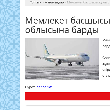
Толқын
»
Жаңалықтар
» Мемлекет басшысы жұмыс 
Мемлекет басшысы
облысына барды
Мем
бар
Сап
жүз
өңір
отыр
Сурет:
baribar.kz