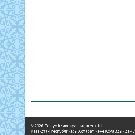
© 2026. Tolqyn.kz ақпараттық агенттігі.
Қазақстан Республикасы Ақпарат және Қоғамдық даму м