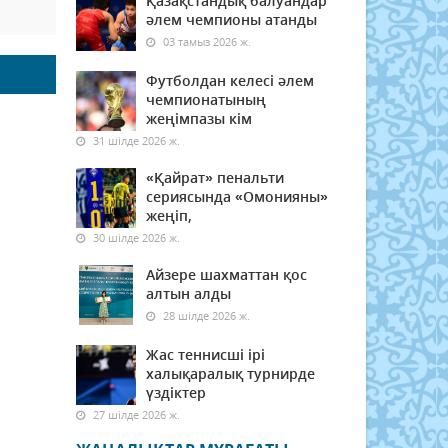
Қазақстандық балуандар
әлем чемпионы атанды
03 тамыз 2026 ж.
Футболдан келесі әлем
чемпионатының
жеңімпазы кім
31 шілде 2026 ж.
«Қайрат» пенальти
сериясында «Омонияны»
жеңіп,
30 шілде 2026 ж.
Айзере шахматтан қос
алтын алды
28 шілде 2026 ж.
Жас теннисші ірі
халықаралық турнирде
үздіктер
27 шілде 2026 ж.