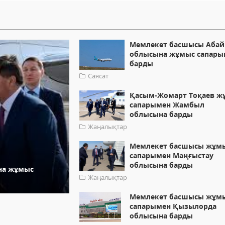
Мемлекет басшысы Абай
облысына жұмыс сапары
барды
Саясат
Қасым-Жомарт Тоқаев ж
сапарымен Жамбыл
облысына барды
Жаңалықтар
Мемлекет басшысы жұм
сапарымен Маңғыстау
облысына барды
на жұмыс
Жаңалықтар
Мемлекет басшысы жұм
сапарымен Қызылорда
облысына барды