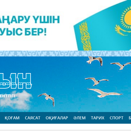
ЕНТТІГІ
ҚОҒАМ
САЯСАТ
ОҚИҒАЛАР
ӘЛЕМ
ТАРИХ
СПОРТ