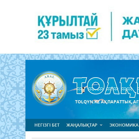
TOLQYN.KZ АҚПАРАТТЫҚ АГ
НЕГІЗГІ БЕТ
ЖАҢАЛЫҚТАР
ЭКОНОМИКА