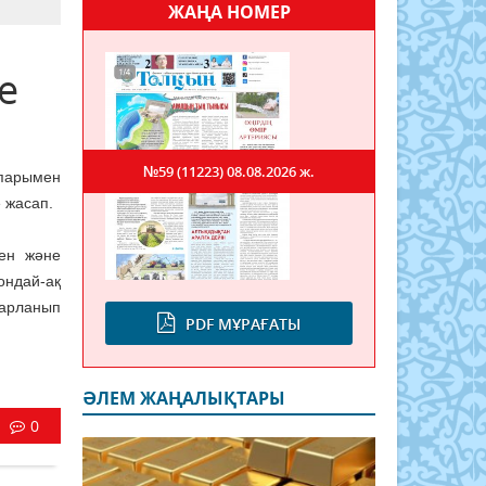
ЖАҢА НОМЕР
е
№59 (11223)
08.08.2026 ж.
апарымен
 жасап.
ен және
ондай-ақ
парланып
PDF МҰРАҒАТЫ
ӘЛЕМ ЖАҢАЛЫҚТАРЫ
0