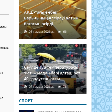
АҚШ-тағы еңбек
нарығының әлсіреуі алтын
бағасын өсірді
мен
08 тамыз 2026 ж.
66
ұмыс
Сеулде ауа температурасы
ыс
жеті жылдан бері алғаш рет
40 градустан асты
07 тамыз 2026 ж.
78
ыс
СПОРТ