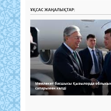
ҰҚСАС ЖАҢАЛЫҚТАР:
Мемлекет басшысы Қызылорда облысы
сапарымен келді