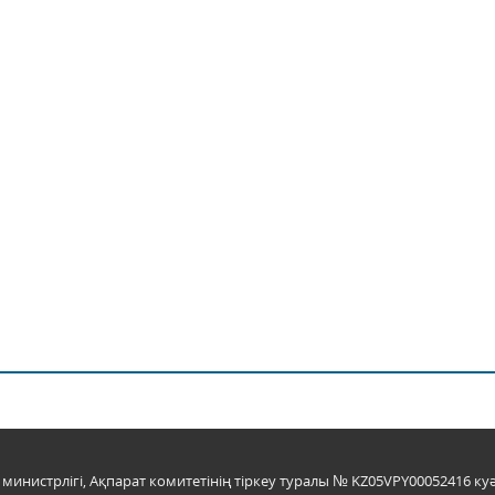
инистрлігі, Ақпарат комитетінің тіркеу туралы № KZ05VPY00052416 куә