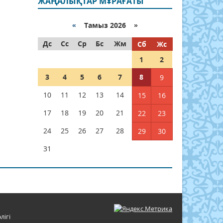
ЖАҢАЛЫҚТАР МҰРАҒАТЫ
«
Тамыз 2026 »
Дс
Сс
Ср
Бс
Жм
Сб
Жс
1
2
3
4
5
6
7
8
9
10
11
12
13
14
15
16
17
18
19
20
21
22
23
24
25
26
27
28
29
30
31
лігі