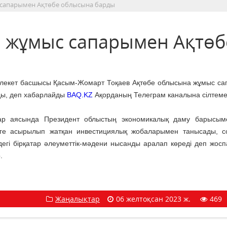
сапарымен Ақтөбе облысына барды
 жұмыс сапарымен Ақтөб
лекет басшысы Қасым-Жомарт Тоқаев Ақтөбе облысына жұмыс с
ды, деп хабарлайды
BAQ.KZ
Ақорданың Телеграм каналына сілтеме
ар аясында Президент облыстың экономикалық даму барысым
еге асырылып жатқан инвестициялық жобаларымен танысады, с
дегі бірқатар әлеуметтік-мәдени нысанды аралап көреді деп жос
.
Жаңалықтар
06 желтоқсан 2023 ж.
469