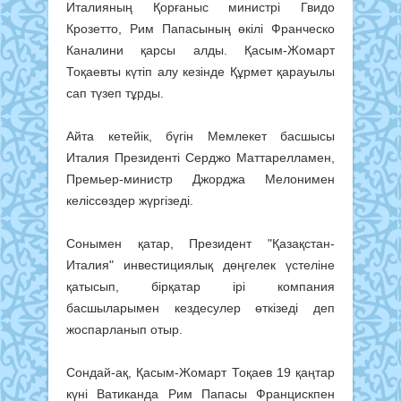
Италияның Қорғаныс министрі Гвидо
Крозетто, Рим Папасының өкілі Франческо
Каналини қарсы алды. Қасым-Жомарт
Тоқаевты күтіп алу кезінде Құрмет қарауылы
сап түзеп тұрды.
Айта кетейік, бүгін Мемлекет басшысы
Италия Президенті Серджо Маттарелламен,
Премьер-министр Джорджа Мелонимен
келіссөздер жүргізеді.
Сонымен қатар, Президент "Қазақстан-
Италия" инвестициялық дөңгелек үстеліне
қатысып, бірқатар ірі компания
басшыларымен кездесулер өткізеді деп
жоспарланып отыр.
Сондай-ақ, Қасым-Жомарт Тоқаев 19 қаңтар
күні Ватиканда Рим Папасы Францискпен