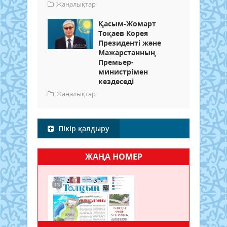
Жаңалықтар
Қасым-Жомарт
Тоқаев Корея
Президенті және
Мажарстанның
Премьер-
министрімен
кездеседі
Жаңалықтар
Пікір қалдыру
ЖАҢА НОМЕР