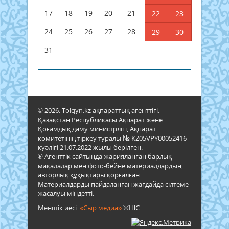
17
18
19
20
21
22
23
24
25
26
27
28
29
30
31
© 2026. Tolqyn.kz ақпараттық агенттігі.
Қазақстан Республикасы Ақпарат және
Қоғамдық даму министрлігі, Ақпарат
комитетінің тіркеу туралы № KZ05VPY00052416
куәлігі 21.07.2022 жылы берілген.
® Агенттік сайтында жарияланған барлық
мақалалар мен фото-бейне материалдардың
авторлық құқықтары қорғалған.
Материалдарды пайдаланған жағдайда сілтеме
жасалуы міндетті.
Меншік иесі:
«Сыр медиа»
ЖШС.