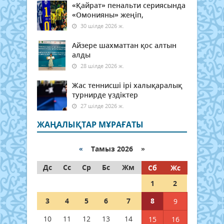
«Қайрат» пенальти сериясында
«Омонияны» жеңіп,
30 шілде 2026 ж.
Айзере шахматтан қос алтын
алды
28 шілде 2026 ж.
Жас теннисші ірі халықаралық
турнирде үздіктер
27 шілде 2026 ж.
ЖАҢАЛЫҚТАР МҰРАҒАТЫ
«
Тамыз 2026 »
Дс
Сс
Ср
Бс
Жм
Сб
Жс
1
2
3
4
5
6
7
8
9
10
11
12
13
14
15
16