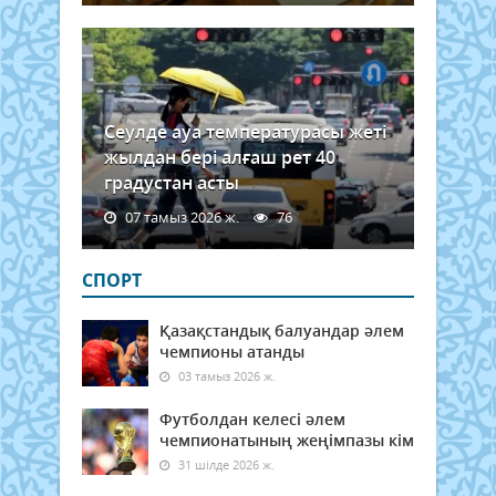
Сеулде ауа температурасы жеті
жылдан бері алғаш рет 40
градустан асты
07 тамыз 2026 ж.
76
СПОРТ
Қазақстандық балуандар әлем
чемпионы атанды
03 тамыз 2026 ж.
Футболдан келесі әлем
чемпионатының жеңімпазы кім
31 шілде 2026 ж.