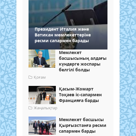
Президент Италия және
Ватикан мемлекеттеріне
ресми сапармен барады
Мемлекет
басшысының алдағы
күндерге жоспары
белгілі болды
Қоғам
Қасым-Жомарт
Тоқаев іс-сапармен
Францияға барды
Жаңалықтар
Мемлекет басшысы
Қырғызстанға ресми
сапармен барды