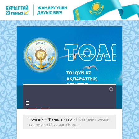
TOLQYN.KZ
АҚПАРАТТЫҚ
АГЕНТТІГІ
Толқын
»
Жаңалықтар
» Президент ресми
сапармен Италияға барды