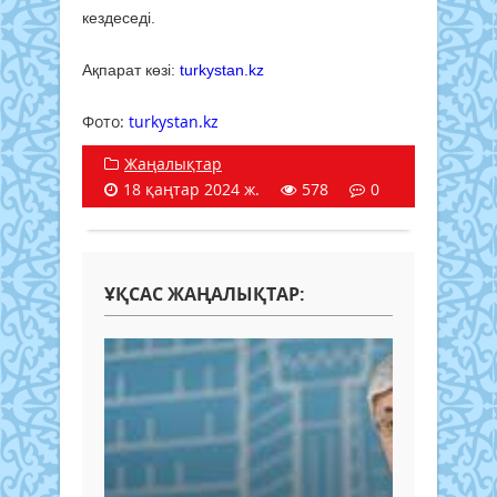
кездеседі.
Ақпарат көзі:
turkystan.kz
Фото: ​
turkystan.kz
Жаңалықтар
18 қаңтар 2024 ж.
578
0
ҰҚСАС ЖАҢАЛЫҚТАР: