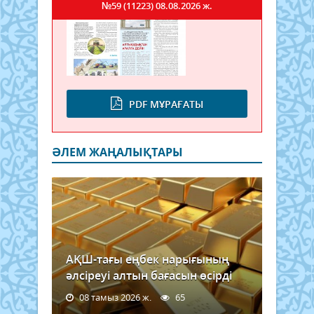
№59 (11223)
08.08.2026 ж.
PDF МҰРАҒАТЫ
ӘЛЕМ ЖАҢАЛЫҚТАРЫ
АҚШ-тағы еңбек нарығының
әлсіреуі алтын бағасын өсірді
08 тамыз 2026 ж.
65