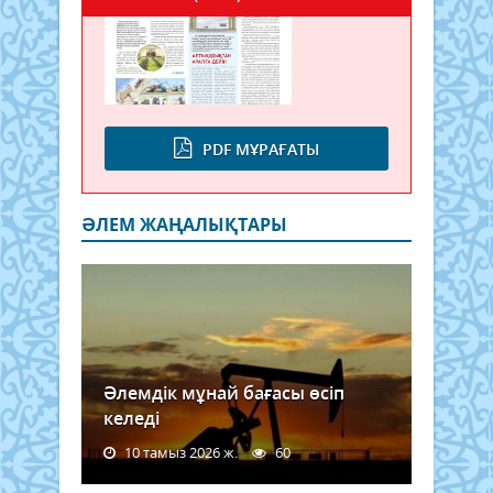
PDF МҰРАҒАТЫ
ӘЛЕМ ЖАҢАЛЫҚТАРЫ
Әлемдік мұнай бағасы өсіп
келеді
10 тамыз 2026 ж.
60