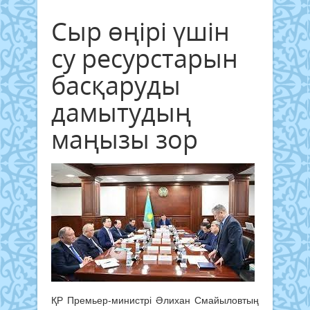
Сыр өңірі үшін
су ресурстарын
басқаруды
дамытудың
маңызы зор
ҚР Премьер-министрі Әлихан Смайыловтың