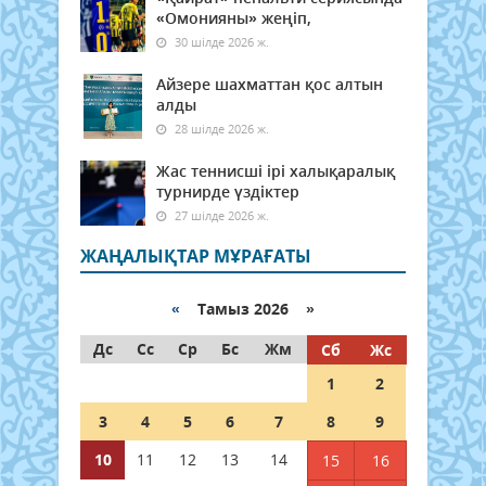
«Омонияны» жеңіп,
30 шілде 2026 ж.
Айзере шахматтан қос алтын
алды
28 шілде 2026 ж.
Жас теннисші ірі халықаралық
турнирде үздіктер
27 шілде 2026 ж.
ЖАҢАЛЫҚТАР МҰРАҒАТЫ
«
Тамыз 2026 »
Дс
Сс
Ср
Бс
Жм
Сб
Жс
1
2
3
4
5
6
7
8
9
10
11
12
13
14
15
16