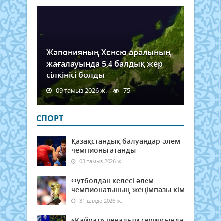
Жапонияның Хонсю аралының
жағалауында 5,4 балдық жер
сілкінісі болды
09 тамыз 2026 ж.
75
СПОРТ
Қазақстандық балуандар әлем
чемпионы атанды
03 тамыз 2026 ж.
Футболдан келесі әлем
чемпионатының жеңімпазы кім
31 шілде 2026 ж.
«Қайрат» пенальти сериясында