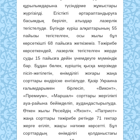
құрылымдарына түсіндірме жұмыстары
жүргізілді. Егістікті әртараптандыруға
басымдық беріліп, атыздар лазерлік
тегістелуде. Бүгінде күріш алқаптарының 55
пайызы тегістелген, осы жылы бұл
көрсеткішті 68 пайызға жеткіземіз. Тәжірибе
көрсеткендей, лазерлік тегістелген жерде
суды 15 пайызға дейін үнемдеуге мүмкіндік
бар. Бұдан бөлек, күріштің қысқа мерзімде
пісіп-жетілетін, өнімділігі жоғары жаңа
сорттары өндіріске енгізілуде. Қазір Украина
ғалымдарымен бірлесіп, «Виконт»,
«Премиум», «Маршал» сорттары жергілікті
ауа-райына бейімделіп, аудандастырылуда.
Өткен жылы Ресейдің «Яхонт», «Патриот»
жаңа сорттары тәжірибе ретінде 71 гектар
жерге егіліп, жақсы нәтиже көрсетті. Бұл
сорттардың өнімділігі қолданыстағы