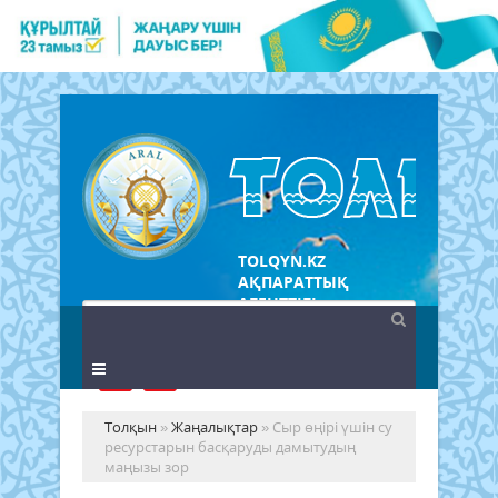
TOLQYN.KZ
АҚПАРАТТЫҚ
АГЕНТТІГІ
Толқын
»
Жаңалықтар
» Сыр өңірі үшін су
ресурстарын басқаруды дамытудың
маңызы зор