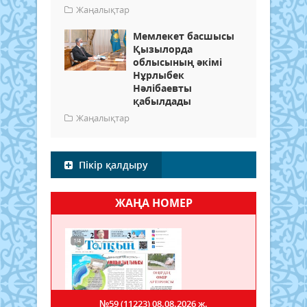
Жаңалықтар
Мемлекет басшысы
Қызылорда
облысының әкімі
Нұрлыбек
Нәлібаевты
қабылдады
Жаңалықтар
Пікір қалдыру
ЖАҢА НОМЕР
№59 (11223)
08.08.2026 ж.