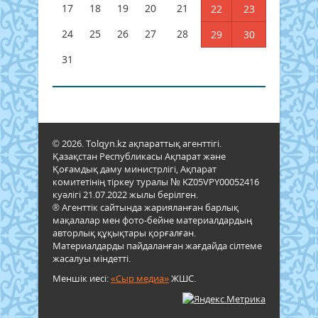
17
18
19
20
21
22
23
24
25
26
27
28
29
30
31
© 2026. Tolqyn.kz ақпараттық агенттігі.
Қазақстан Республикасы Ақпарат және
Қоғамдық даму министрлігі, Ақпарат
комитетінің тіркеу туралы № KZ05VPY00052416
куәлігі 21.07.2022 жылы берілген.
® Агенттік сайтында жарияланған барлық
мақалалар мен фото-бейне материалдардың
авторлық құқықтары қорғалған.
Материалдарды пайдаланған жағдайда сілтеме
жасалуы міндетті.
Меншік иесі:
«Сыр медиа»
ЖШС.