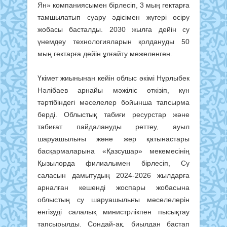
Ян» компаниясымен бірлесіп, 3 мың гектарға
тамшылатып суару әдісімен жүгері өсіру
жобасы басталды. 2030 жылға дейін су
үнемдеу технологияларын қолдануды 50
мың гектарға дейін ұлғайту межеленген.
Үкімет жиынынан кейін облыс әкімі Нұрлыбек
Нәлібаев арнайы мәжіліс өткізіп, күн
тәртібіндегі мәселелер бойынша тапсырма
берді. Облыстық табиғи ресурстар және
табиғат пайдалануды реттеу, ауыл
шаруашылығы және жер қатынастары
басқармаларына «Қазсушар» мекемесінің
Қызылорда филиалымен бірлесіп, Су
саласын дамытудың 2024-2026 жылдарға
арналған кешенді жоспары жобасына
облыстың су шаруашылығы мәселелерін
енгізуді салалық министрлікпен пысықтау
тапсырылды. Сондай-ақ, биылдан бастап