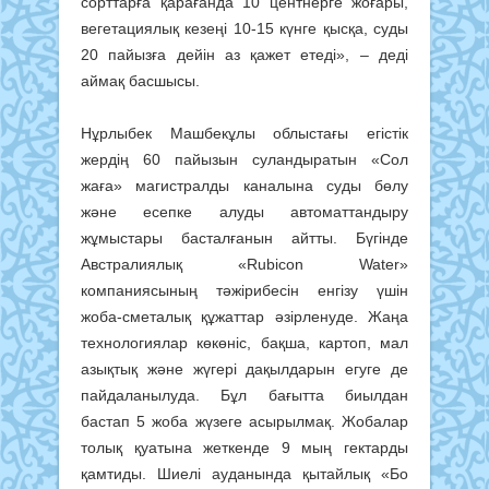
сорттарға қарағанда 10 центнерге жоғары,
вегетациялық кезеңі 10-15 күнге қысқа, суды
20 пайызға дейін аз қажет етеді», – деді
аймақ басшысы.
Нұрлыбек Машбекұлы облыстағы егістік
жердің 60 пайызын суландыратын «Сол
жаға» магистралды каналына суды бөлу
және есепке алуды автоматтандыру
жұмыстары басталғанын айтты. Бүгінде
Австралиялық «Rubicon Water»
компаниясының тәжірибесін енгізу үшін
жоба-сметалық құжаттар әзірленуде. Жаңа
технологиялар көкөніс, бақша, картоп, мал
азықтық және жүгері дақылдарын егуге де
пайдаланылуда. Бұл бағытта биылдан
бастап 5 жоба жүзеге асырылмақ. Жобалар
толық қуатына жеткенде 9 мың гектарды
қамтиды. Шиелі ауданында қытайлық «Бо