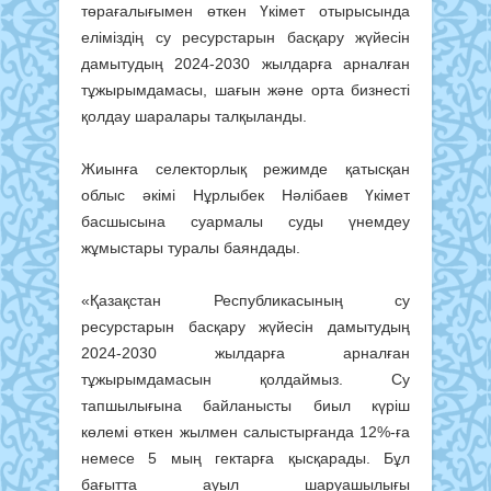
төрағалығымен өткен Үкімет отырысында
еліміздің су ресурстарын басқару жүйесін
дамытудың 2024-2030 жылдарға арналған
тұжырымдамасы, шағын және орта бизнесті
қолдау шаралары талқыланды.
Жиынға селекторлық режимде қатысқан
облыс әкімі Нұрлыбек Нәлібаев Үкімет
басшысына суармалы суды үнемдеу
жұмыстары туралы баяндады.
«Қазақстан Республикасының су
ресурстарын басқару жүйесін дамытудың
2024-2030 жылдарға арналған
тұжырымдамасын қолдаймыз. Су
тапшылығына байланысты биыл күріш
көлемі өткен жылмен салыстырғанда 12%-ға
немесе 5 мың гектарға қысқарады. Бұл
бағытта ауыл шаруашылығы