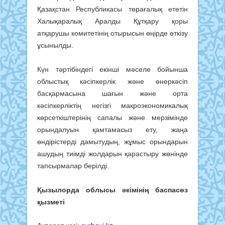
Қазақстан Республикасы төрағалық ететін
Халықаралық Аралды Құтқару қоры
атқарушы комитетінің отырысын өңірде өткізу
ұсынылды.
Күн тәртібіндегі екінші мәселе бойынша
облыстық кәсіпкерлік және өнеркәсіп
басқармасына шағын және орта
кәсіпкерліктің негізгі макроэкономикалық
көрсеткіштерінің сапалы және мерзімінде
орындалуын қамтамасыз ету, жаңа
өндірістерді дамытудың, жұмыс орындарын
ашудың тиімді жолдарын қарастыру жөнінде
тапсырмалар берілді.
Қызылорда облысы әкімінің баспасөз
қызметі