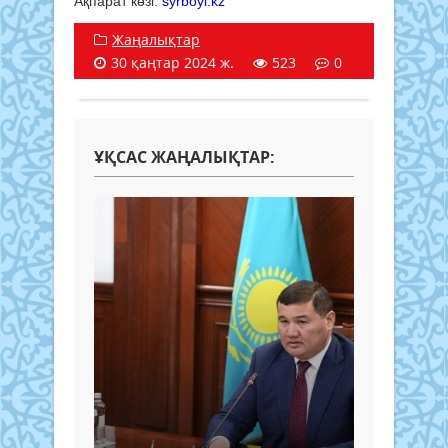
Ақпарат көзі:
syrboyi.kz
Жаңалықтар
30 қаңтар 2024 ж.
523
0
ҰҚСАС ЖАҢАЛЫҚТАР: