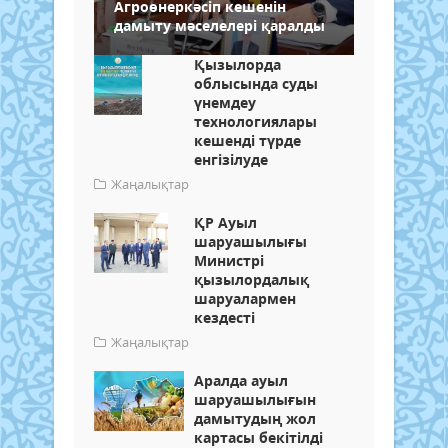
Агроөнеркәсіп кешенін
дамыту мәселелері қаралды
Қызылорда
облысында суды
үнемдеу
технологиялары
кешенді түрде
енгізілуде
Жаңалықтар
ҚР Ауыл
шаруашылығы
Министрі
қызылордалық
шаруалармен
кездесті
Жаңалықтар
Аралда ауыл
шаруашылығын
дамытудың жол
картасы бекітілді