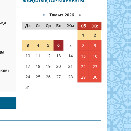
ЖАҢАЛЫҚТАР МҰРАҒАТЫ
«
Тамыз 2026 »
сқа
Дс
Сс
Ср
Бс
Жм
Сб
Жс
1
2
3
4
5
6
7
8
9
ды
10
11
12
13
14
15
16
17
18
19
20
21
22
23
кімі
24
25
26
27
28
29
30
31