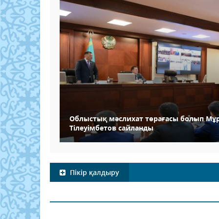
Облыстық мәслихат төрағасы болып Мұ
Тілеуімбетов сайланды
Пікір қалдыру