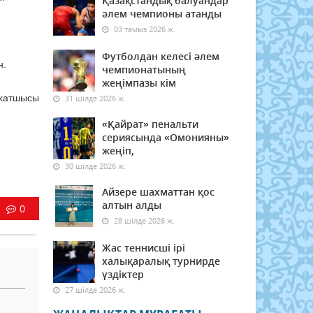
Қазақстандық балуандар
әлем чемпионы атанды
03 тамыз 2026 ж.
Футболдан келесі әлем
н.
чемпионатының
жеңімпазы кім
 хатшысы
31 шілде 2026 ж.
«Қайрат» пенальти
сериясында «Омонияны»
жеңіп,
30 шілде 2026 ж.
Айзере шахматтан қос
алтын алды
0
28 шілде 2026 ж.
Жас теннисші ірі
халықаралық турнирде
үздіктер
27 шілде 2026 ж.