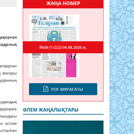
ЖАҢА НОМЕР
ақорған
кадрлық
№58 (11222)
04.08.2026 ж.
тқарған
ң жоғары
ауданның
PDF МҰРАҒАТЫ
аудандық
деріңізге
ӘЛЕМ ЖАҢАЛЫҚТАРЫ
олындағы
ан астам
ытталған