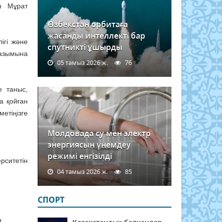
н Мұрат
Өзбекстан орбитаға
жасанды интеллекті бар
ігі және
спутникті ұшырды
уазымына
05 тамыз 2026 ж.
76
 таныс,
а қойған
етіңізге
Молдовада су мен электр
энергиясын үнемдеу
режимі енгізілді
рситетін
04 тамыз 2026 ж.
85
СПОРТ
.