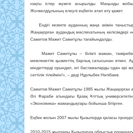
нақты істер жүзеге асырылды. Маңызды жобал
Жолкелдіұлының елеулі еңбегін атап өту қажет.
Ендігі кезекте ауданның жаңа әкімін таныстыруғ
Жаңақорған аудандық мәслихатының келісімдері не
Самитов Мажит Самитұлы тағайындалды.
Мажит Самитұлы – білікті маман, тәжірибелі
мемлекеттік қызметтің барлық сатысынан өткен. 
міндеттерді орындап, игі бастамаларды одан әрі 
сәттілік тілеймін!», – деді Нұрлыбек Нәлібаев.
Самитов Мажит Самитұлы 1985 жылы Жаңақорған а
Әл Фараби атындағы Қазақ Ұлттық университетін
«Экономика» мамандықтары бойынша бітірген.
Еңбек жолын 2007 жылы Қызылорда қаласы прокуро
2010-2015 жылдары Қызылорда облыстық прокуратур