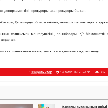
і департаментінің прокуроры, аға прокуроры болған.
асары, Қызылорда облысы әкімінің көмекшісі қызметтерін атқарға
сының хатшылығы меңгерушісінің орынбасары, ҚР Мемлекеттік
атқарған.
ісі хатшылығының меңгерушісі саяси қызметін атқарып келді.
Жаңалықтар
14 маусым 2024 ж.
382
Қазалы ауданының әкімі