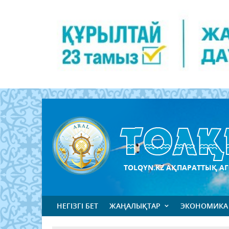
TOLQYN.KZ АҚПАРАТТЫҚ АГ
НЕГІЗГІ БЕТ
ЖАҢАЛЫҚТАР
ЭКОНОМИКА