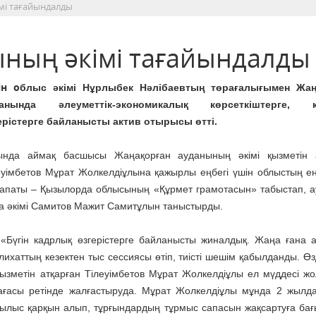
мі тағайындалды
ның әкімі тағайындалды
ін о
блыс әкімі Нұрлыбек Нәлібаевтың төрағалығымен Жаң
данында әлеуметтік-экономикалық көрсеткіштерге, 
ерістерге байланысты актив отырысы өтті.
нда аймақ басшысы Жаңақорған ауданының әкімі қызметін а
еуімбетов Мұрат Жолкелдіұлына қажырлы еңбегі үшін облыстың е
апаты – Қызылорда облысының «Құрмет грамотасын» табыстап, 
а әкімі Самитов Мажит Самитұлын таныстырды.
гін кадрлық өзгерістерге байланысты жиналдық. Жаңа ғана 
лихаттың кезектен тыс сессиясы өтіп, тиісті шешім қабылданды. Өз
 қызметін атқарған Тілеуімбетов Мұрат Жолкелдіұлы ел мүддесі ж
ағасы ретінде жалғастыруда. Мұрат Жолкелдіұлы мұнда 2 жылд
рылыс қарқын алып, тұрғындардың тұрмыс сапасын жақсартуға бағ