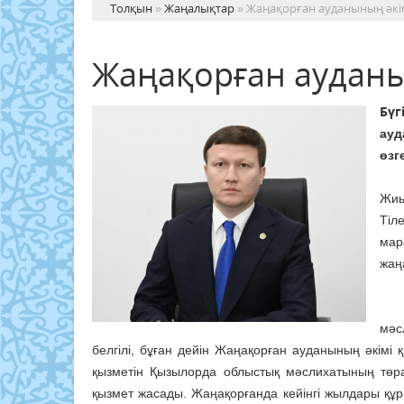
Толқын
»
Жаңалықтар
» Жаңақорған ауданының әкі
Жаңақорған ауданы
Бүг
ау
өзг
Жиы
Тіл
мар
жаң
«Бү
мәс
белгілі, бұған дейін Жаңақорған ауданының әкімі
қызметін Қызылорда облыстық мәслихатының төр
қызмет жасады. Жаңақорғанда кейінгі жылдары құ