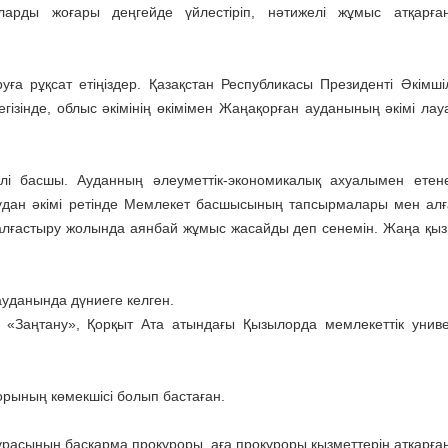
арды жоғары деңгейде үйлестіріп, нәтижелі жұмыс атқарға
а рұқсат етіңіздер. Қазақстан Республикасы Президенті Әкімшіл
гізінде, облыс әкімінің өкімімен Жаңақорған ауданының әкімі ла
 басшы. Ауданның әлеуметтік-экономикалық ахуалымен етене
Аудан әкімі ретінде Мемлекет басшысының тапсырмалары мен алғ
жалғастыру жолында аянбай жұмыс жасайды деп сенемін. Жаңа қызм
уданында дүниеге келген.
 «Заңтану», Қорқыт Ата атындағы Қызылорда мемлекеттік униве
рының көмекшісі болып бастаған.
асының басқарма прокуроры, аға прокуроры қызметтерін атқарған