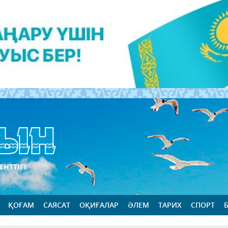
ЕНТТІГІ
ҚОҒАМ
САЯСАТ
ОҚИҒАЛАР
ӘЛЕМ
ТАРИХ
СПОРТ