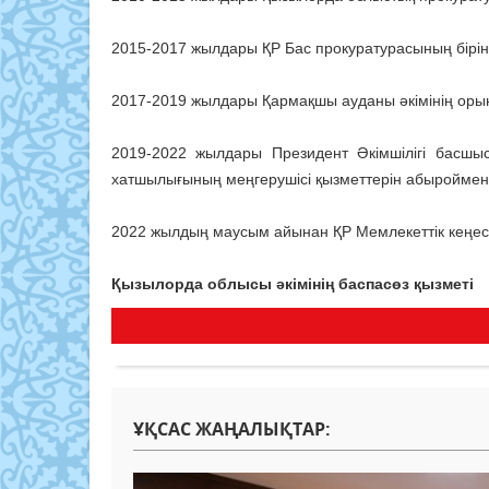
2015-2017 жылдары ҚР Бас прокуратурасының бірінш
2017-2019 жылдары Қармақшы ауданы әкімінің орынб
2019-2022 жылдары Президент Әкімшілігі басшы
хатшылығының меңгерушісі қызметтерін абыроймен 
2022 жылдың маусым айынан ҚР Мемлекеттік кеңесш
Қызылорда облысы әкімінің баспасөз қызметі
ҰҚСАС ЖАҢАЛЫҚТАР: