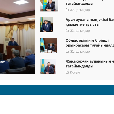
тағайындалды
Жаңалықтар
Арал ауданының әкімі ба
қызметке ауысты
Жаңалықтар
Облыс әкімінің бірінші
орынбасары тағайындал
Жаңалықтар
Жаңақорған ауданының ә
рат
тағайындалды
Қоғам