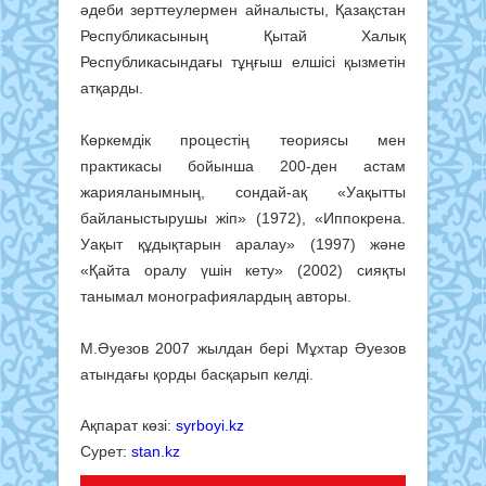
әдеби зерттеулермен айналысты, Қазақстан
Республикасының Қытай Халық
Республикасындағы тұңғыш елшісі қызметін
атқарды.
Көркемдік процестің теориясы мен
практикасы бойынша 200-ден астам
жарияланымның, сондай-ақ «Уақытты
байланыстырушы жіп» (1972), «Иппокрена.
Уақыт құдықтарын аралау» (1997) және
«Қайта оралу үшін кету» (2002) сияқты
танымал монографиялардың авторы.
М.Әуезов 2007 жылдан бері Мұхтар Әуезов
атындағы қорды басқарып келді.
Ақпарат көзі:
syrboyi.kz
Сурет:
stan.kz