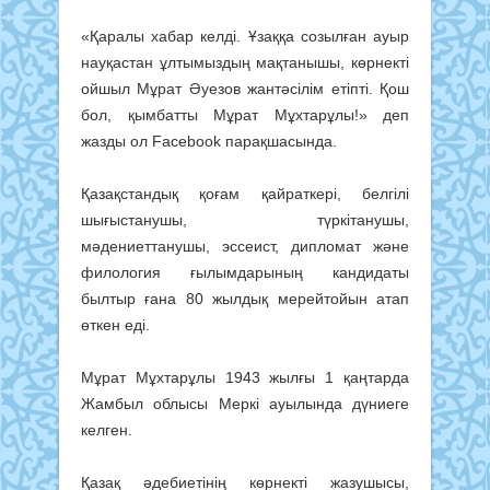
«Қаралы хабар келді. Ұзаққа созылған ауыр
науқастан ұлтымыздың мақтанышы, көрнекті
ойшыл Мұрат Әуезов жантәсілім етіпті. Қош
бол, қымбатты Мұрат Мұхтарұлы!» деп
жазды ол Facebook парақшасында.
Қазақстандық қоғам қайраткері, белгілі
шығыстанушы, түркітанушы,
мәдениеттанушы, эссеист, дипломат және
филология ғылымдарының кандидаты
былтыр ғана 80 жылдық мерейтойын атап
өткен еді.
Мұрат Мұхтарұлы 1943 жылғы 1 қаңтарда
Жамбыл облысы Меркі ауылында дүниеге
келген.
Қазақ әдебиетінің көрнекті жазушысы,