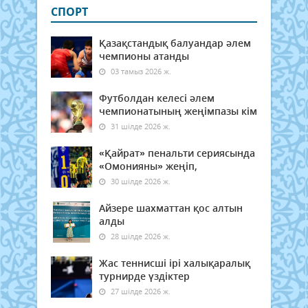
СПОРТ
Қазақстандық балуандар әлем
чемпионы атанды
03 тамыз 2026 ж.
Футболдан келесі әлем
чемпионатының жеңімпазы кім
31 шілде 2026 ж.
«Қайрат» пенальти сериясында
«Омонияны» жеңіп,
30 шілде 2026 ж.
Айзере шахматтан қос алтын
алды
28 шілде 2026 ж.
Жас теннисші ірі халықаралық
турнирде үздіктер
27 шілде 2026 ж.