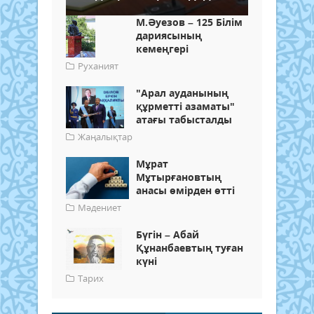
М.Әуезов – 125 Білім
дариясының
кемеңгері
Руханият
"Арал ауданының
құрметті азаматы"
атағы табысталды
Жаңалықтар
Мұрат
Мұтырғановтың
анасы өмірден өтті
Мәдениет
Бүгін – Абай
Құнанбаевтың туған
күні
Тарих