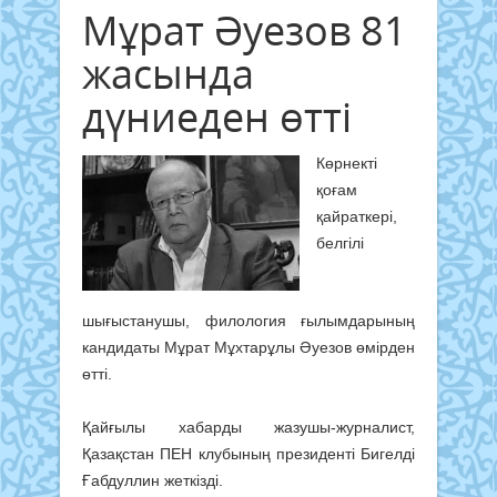
Мұрат Әуезов 81
жасында
дүниеден өтті
Көрнекті
қоғам
қайраткері,
белгілі
шығыстанушы, филология ғылымдарының
кандидаты Мұрат Мұхтарұлы Әуезов өмірден
өтті.
Қайғылы хабарды жазушы-журналист,
Қазақстан ПЕН клубының президенті Бигелді
Ғабдуллин жеткізді.