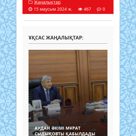
Жаңалықтар
15 маусым 2024 ж.
467
0
ҰҚСАС ЖАҢАЛЫҚТАР:
АУДАН ӘКІМІ МҰРАТ
СЫДЫҚОВТЫ ҚАБЫЛДАДЫ