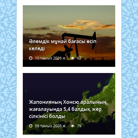
Әлемдік мұнай бағасы өсіп
келеді
10 тамыз 2026 ж.
67
Жапонияның Хонсю аралының
жағалауында 5,4 балдық жер
сілкінісі болды
09 тамыз 2026 ж.
79