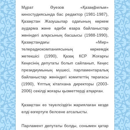
Мұрат Әуезов «Қазақфильм»
киностудиясында бас редактор (1981-1987),
Қазақстан Жазушылар одағының көркем
аударма және әдеби өзара байланыстар
жөніндегі алқасының басшысы (1988-1990),
Қазақстандағы «Мир»
телерадиокомпаниясының көркемдік
жетекшісі (1990), Қазақ КСР Жоғарғы
Кеңесінің депутаты болып сайланып, Кеңес
президиумының мүшесі, парламентаралық
байланыстар жөніндегі комитеттің төрағасы
(1990), Ұлттық кітапхана директоры (2003-
2006) секілді жоғары қызметтерді атқарған.
Қазақстан өз тәуелсіздігін жариялаған кезде
елді өзгертуге белсене атсалысты.
Парламент депутаты болды, сонымен қатар