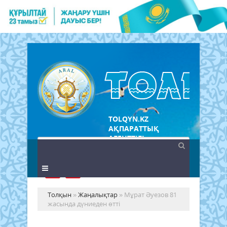
TOLQYN.KZ
АҚПАРАТТЫҚ
АГЕНТТІГІ
Толқын
»
Жаңалықтар
» Мұрат Әуезов 81
жасында дүниеден өтті