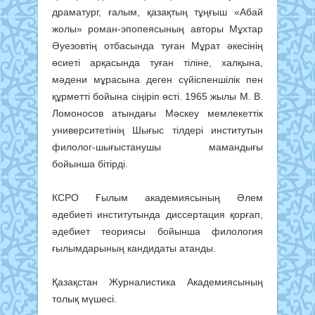
драматург, ғалым, қазақтың тұңғыш «Абай
жолы» роман-эпопеясының авторы Мұхтар
Әуезовтің отбасында туған Мұрат әкесінің
өсиеті арқасында туған тіліне, халқына,
мәдени мұрасына деген сүйіспеншілік пен
құрметті бойына сіңіріп өсті. 1965 жылы М. В.
Ломоносов атындағы Мәскеу мемлекеттік
университетінің Шығыс тілдері институтын
филолог-шығыстанушы мамандығы
бойынша бітірді.
КСРО Ғылым академиясының Әлем
әдебиеті институтында диссертация қорғап,
әдебиет теориясы бойынша филология
ғылымдарының кандидаты атанды.
Қазақстан Журналистика Академиясының
толық мүшесі.