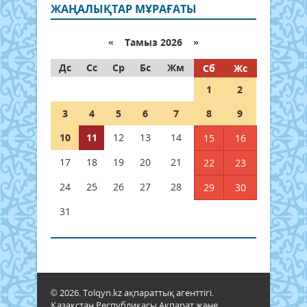
ЖАҢАЛЫҚТАР МҰРАҒАТЫ
«
Тамыз 2026 »
Дс
Сс
Ср
Бс
Жм
Сб
Жс
1
2
3
4
5
6
7
8
9
10
11
12
13
14
15
16
17
18
19
20
21
22
23
24
25
26
27
28
29
30
31
© 2026. Tolqyn.kz ақпараттық агенттігі.
Қазақстан Республикасы Ақпарат және