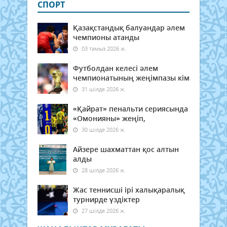
СПОРТ
Қазақстандық балуандар әлем
чемпионы атанды
03 тамыз 2026 ж.
Футболдан келесі әлем
чемпионатының жеңімпазы кім
31 шілде 2026 ж.
«Қайрат» пенальти сериясында
«Омонияны» жеңіп,
30 шілде 2026 ж.
Айзере шахматтан қос алтын
алды
28 шілде 2026 ж.
Жас теннисші ірі халықаралық
турнирде үздіктер
27 шілде 2026 ж.