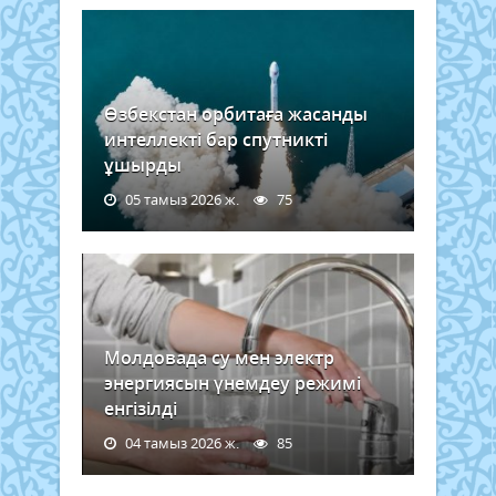
Өзбекстан орбитаға жасанды
интеллекті бар спутникті
ұшырды
05 тамыз 2026 ж.
75
Молдовада су мен электр
энергиясын үнемдеу режимі
енгізілді
04 тамыз 2026 ж.
85