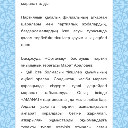
марапатталды.
Партияның қалалық филиалының атқарған
шаралары мен партиялық жобалардың,
бағдарламалардың іске асуы турасында
қалам тербейтін тілшілер қауымының еңбегі
ерен.
Басқосуда «Орталық» бастауыш партия
ұйымының төрағасы Марат Аралбаев:
- Қай істе болмасын тілшілер қауымының
еңбегі орасан. Сондықтан, кәсіби мереке
қарсаңында сіздерге түрлі деңгейдегі
марапат табысталуда. Оның ішінде
«AMANAT» партиясының да жылы лебізі бар.
Алдағы уақытта партия жаңалықтарын
ақпарат құралдары бетіне жариялап,
атқарылған жұмыстарды оқырмандарға
тұрақты түрде жеткізіп отырады деген