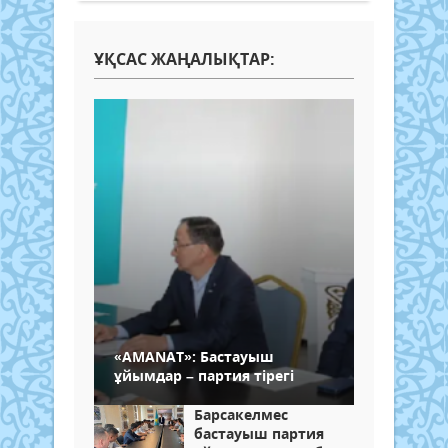
ҰҚСАС ЖАҢАЛЫҚТАР:
«AMANAT»: Бастауыш
ұйымдар – партия тірегі
Барсакелмес
бастауыш партия