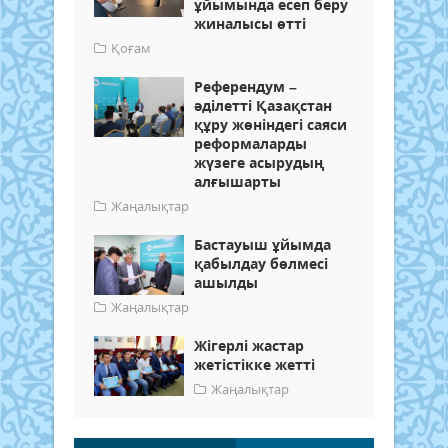
ұйымында есеп беру
жиналысы өтті
Қоғам
Референдум –
әділетті Қазақстан
құру жөніндегі саяси
реформаларды
жүзеге асырудың
алғышарты
Жаңалықтар
Бастауыш ұйымда
қабылдау бөлмесі
ашылды
Жаңалықтар
Жігерлі жастар
жетістікке жетті
Жаңалықтар