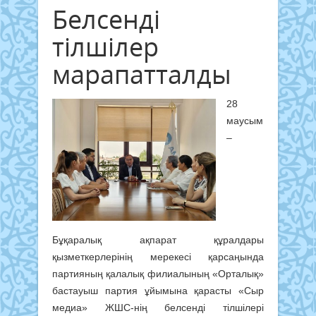
Белсенді
тілшілер
марапатталды
28
маусым
–
Бұқаралық ақпарат құралдары
қызметкерлерінің мерекесі қарсаңында
партияның қалалық филиалының «Орталық»
бастауыш партия ұйымына қарасты «Сыр
медиа» ЖШС-нің белсенді тілшілері