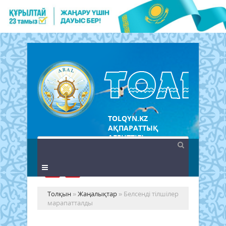
TOLQYN.KZ
АҚПАРАТТЫҚ
АГЕНТТІГІ
Толқын
»
Жаңалықтар
» Белсенді тілшілер
марапатталды