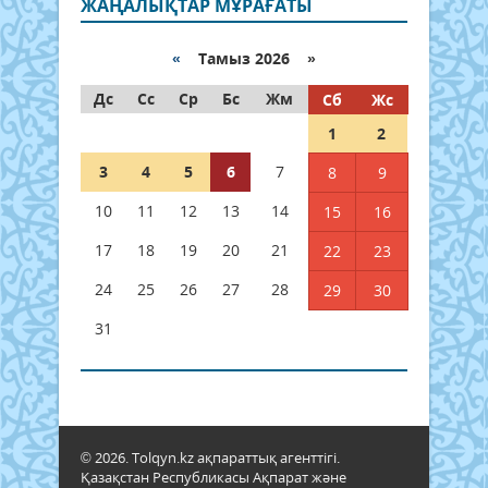
ЖАҢАЛЫҚТАР МҰРАҒАТЫ
«
Тамыз 2026 »
Дс
Сс
Ср
Бс
Жм
Сб
Жс
1
2
3
4
5
6
7
8
9
10
11
12
13
14
15
16
17
18
19
20
21
22
23
24
25
26
27
28
29
30
31
© 2026. Tolqyn.kz ақпараттық агенттігі.
Қазақстан Республикасы Ақпарат және