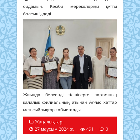
ойдамын. Кәсіби мерекелеріңіз құтты
болсын!,-деді.
Жиында белсенді тілшілерге партияның
қалалық филиалының атынан Алғыс хаттар
мен сыйлықтар табысталды.
Жаңалықтар
27 маусым 2024 ж.
491
0