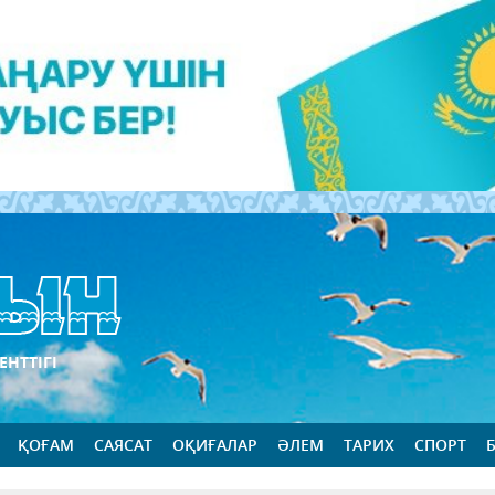
ЕНТТІГІ
ҚОҒАМ
САЯСАТ
ОҚИҒАЛАР
ӘЛЕМ
ТАРИХ
СПОРТ