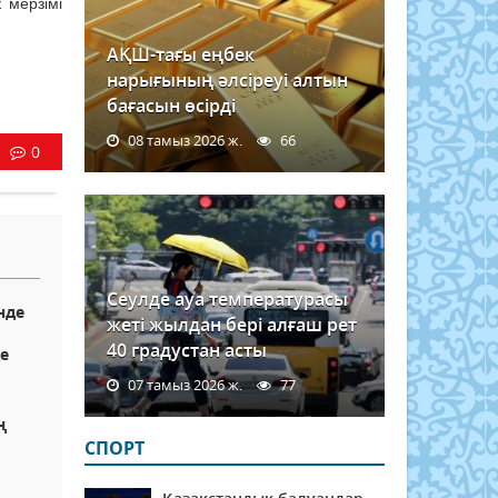
 мерзімі
АҚШ-тағы еңбек
нарығының әлсіреуі алтын
бағасын өсірді
08 тамыз 2026 ж.
66
0
Сеулде ауа температурасы
нде
жеті жылдан бері алғаш рет
40 градустан асты
де
07 тамыз 2026 ж.
77
ң
СПОРТ