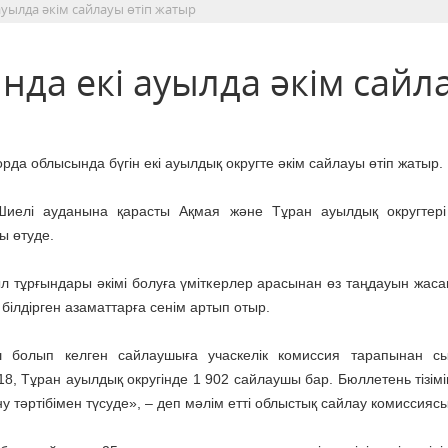
уылда әкім сайлауы өтіп жатыр
да екі ауылда әкім сайл
рда облысында бүгін екі ауылдық округте әкім сайлауы өтіп жатыр.
Шиелі ауданына қарасты Ақмая және Тұран ауылдық округтері 
ы өтуде.
ыл тұрғындары әкімі болуға үміткерлер арасынан өз таңдауын жасап
 білдірген азаматтарға сенім артып отыр.
ш болып келген сайлаушыға учаскелік комиссия тарапынан с
518, Тұран ауылдық округінде 1 902 сайлаушы бар. Бюллетень тізім
ыну тәртібімен түсуде», – деп мәлім етті облыстық сайлау комиссияс