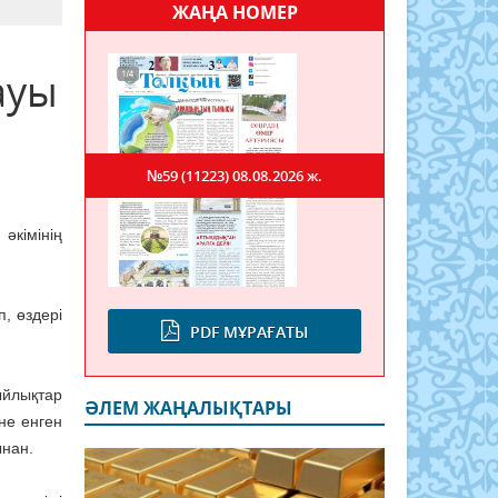
ЖАҢА НОМЕР
ауы
№59 (11223)
08.08.2026 ж.
әкімінің
, өздері
PDF МҰРАҒАТЫ
ыйлықтар
ӘЛЕМ ЖАҢАЛЫҚТАРЫ
іне енген
ынан.