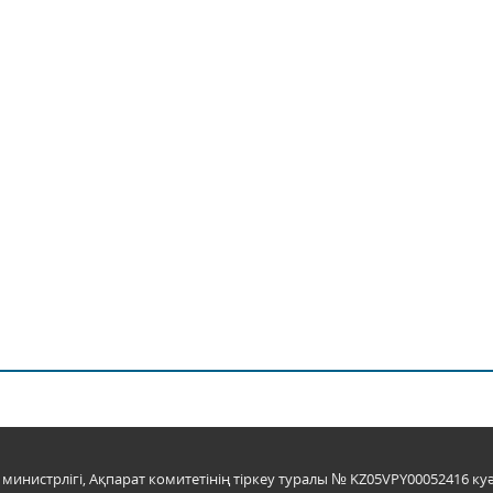
инистрлігі, Ақпарат комитетінің тіркеу туралы № KZ05VPY00052416 куә