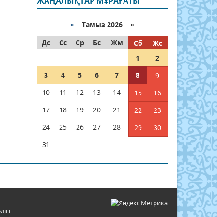
ЖАҢАЛЫҚТАР МҰРАҒАТЫ
«
Тамыз 2026 »
Дс
Сс
Ср
Бс
Жм
Сб
Жс
1
2
3
4
5
6
7
8
9
10
11
12
13
14
15
16
17
18
19
20
21
22
23
24
25
26
27
28
29
30
31
лігі