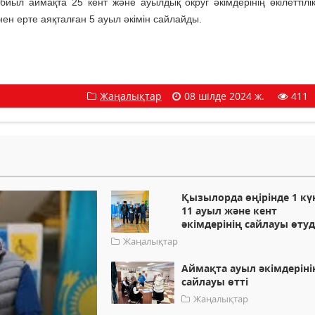
ыл аймақта 25 кент және ауылдық округ әкімдерінің өкілеттілік
інен ерте аяқталған 5 ауыл әкімін сайлайды.
Жаңалықтар
08 шілде 2024 ж.
411
Қызылорда өңірінде 1 кү
11 ауыл және кент
әкімдерінің сайлауы өту
Жаңалықтар
Аймақта ауыл әкімдеріні
сайлауы өтті
Жаңалықтар