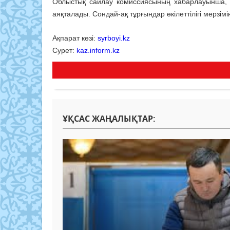
Облыстық сайлау комиссиясының хабарлауынша, би
аяқталады. Сондай-ақ тұрғындар өкілеттілігі мерзім
Ақпарат көзі:
syrboyi.kz
Сурет:
kaz.inform.kz
ҰҚСАС ЖАҢАЛЫҚТАР: