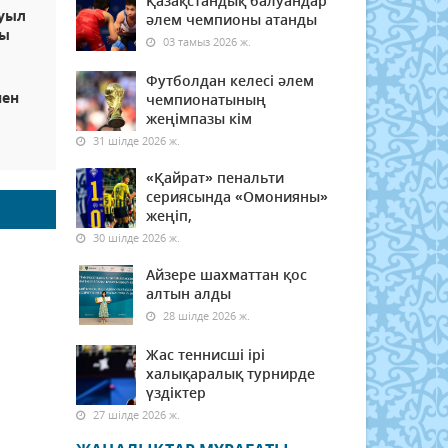
Қазақстандық балуандар
уыл
әлем чемпионы атанды
ды
03 тамыз 2026 ж.
Футболдан келесі әлем
нен
чемпионатының
жеңімпазы кім
31 шілде 2026 ж.
«Қайрат» пенальти
сериясында «Омонияны»
жеңіп,
30 шілде 2026 ж.
Айзере шахматтан қос
алтын алды
28 шілде 2026 ж.
Жас теннисші ірі
халықаралық турнирде
үздіктер
27 шілде 2026 ж.