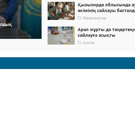
Қызылорда облысында а
әкімінің сайлауы бастал
Жаңалықтар
ылдық
Арал жұрты да таңертең
сайлауға асықты
Қоғам