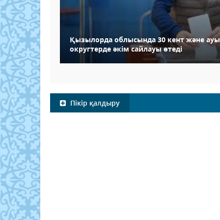
Қызылорда облысында 30 кент және ау
округтерде әкім сайлауы өтеді
Пікір қалдыру