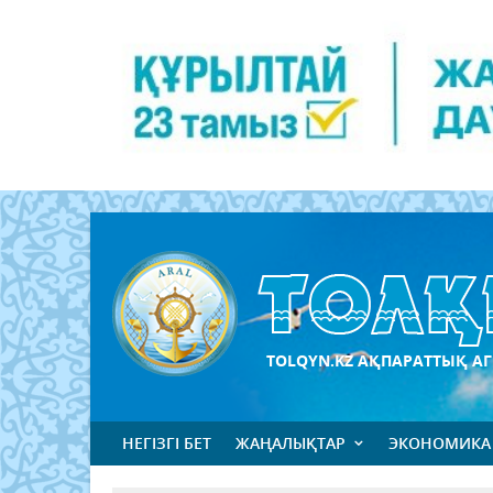
TOLQYN.KZ АҚПАРАТТЫҚ АГ
НЕГІЗГІ БЕТ
ЖАҢАЛЫҚТАР
ЭКОНОМИКА