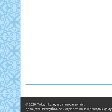
© 2026. Tolqyn.kz ақпараттық агенттігі.
Қазақстан Республикасы Ақпарат және Қоғамдық даму м