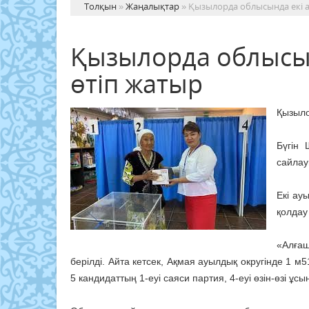
Толқын
»
Жаңалықтар
» Қызылорда облысында екі а
Қызылорда облысын
өтіп жатыр
Қызыло
Бүгін 
сайлау
Екі ау
қолдау
«Алға
берілді. Айта кетсек, Ақмая ауылдық округінде 1 м
5 кандидаттың 1-еуі саяси партия, 4-еуі өзін-өзі ұс