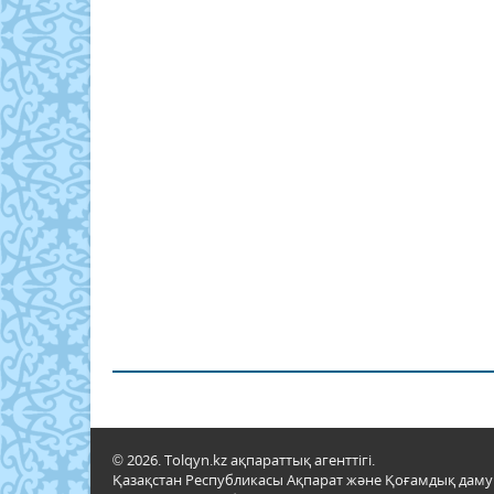
© 2026. Tolqyn.kz ақпараттық агенттігі.
Қазақстан Республикасы Ақпарат және Қоғамдық даму м