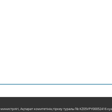
инистрлігі, Ақпарат комитетінің тіркеу туралы № KZ05VPY00052416 куә