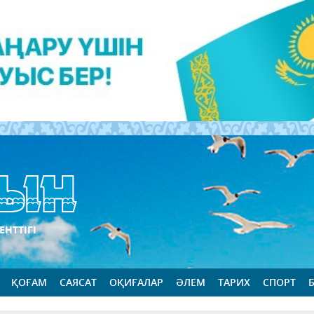
ЕНТТІГІ
ҚОҒАМ
САЯСАТ
ОҚИҒАЛАР
ӘЛЕМ
ТАРИХ
СПОРТ