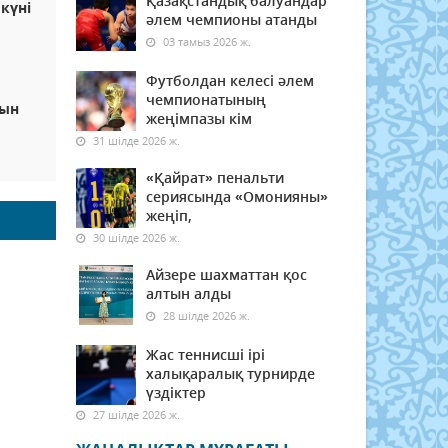
Қазақстандық балуандар
күні
әлем чемпионы атанды
03 тамыз 2026 ж.
Футболдан келесі әлем
чемпионатының
рын
жеңімпазы кім
31 шілде 2026 ж.
«Қайрат» пенальти
сериясында «Омонияны»
жеңіп,
30 шілде 2026 ж.
Айзере шахматтан қос
алтын алды
28 шілде 2026 ж.
Жас теннисші ірі
халықаралық турнирде
үздіктер
27 шілде 2026 ж.