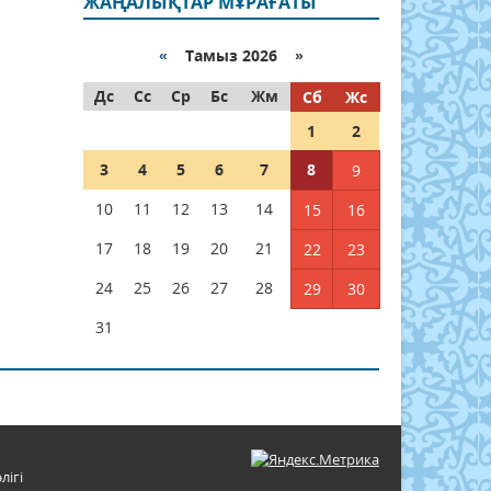
ЖАҢАЛЫҚТАР МҰРАҒАТЫ
«
Тамыз 2026 »
Дс
Сс
Ср
Бс
Жм
Сб
Жс
1
2
3
4
5
6
7
8
9
10
11
12
13
14
15
16
17
18
19
20
21
22
23
24
25
26
27
28
29
30
31
лігі