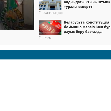
алдындағы «тыныштық» 
туралы ескертті
Жаңалықтар
Беларусьта Конституция
бойынша мерзімінен бұ
дауыс беру басталды
Әлем