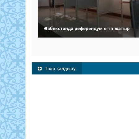
Өзбекстанда референдум өтіп жатыр
Пікір қалдыру