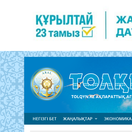
TOLQYN.KZ АҚПАРАТТЫҚ АГ
НЕГІЗГІ БЕТ
ЖАҢАЛЫҚТАР
ЭКОНОМИКА