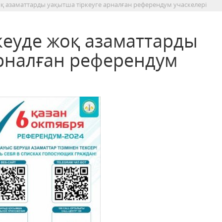
жоқ азаматтарды уақытша тіркеуге арналған референдум учаскелері
ркеуде жоқ азаматтарды
арналған референдум