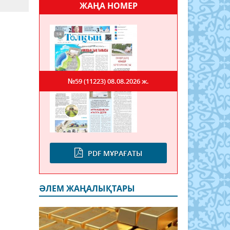
ЖАҢА НОМЕР
№59 (11223)
08.08.2026 ж.
PDF МҰРАҒАТЫ
ӘЛЕМ ЖАҢАЛЫҚТАРЫ