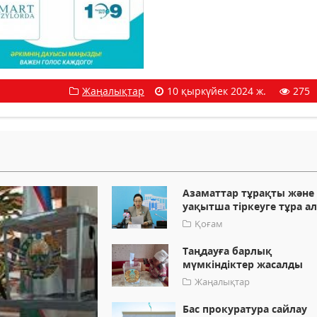
Жаңалықтар
10 қыркүйек 2024 ж.
275
Азаматтар тұрақты және
уақытша тіркеуге тұра а
Қоғам
Таңдауға барлық
мүмкіндіктер жасалды
Жаңалықтар
Бас прокуратура сайлау