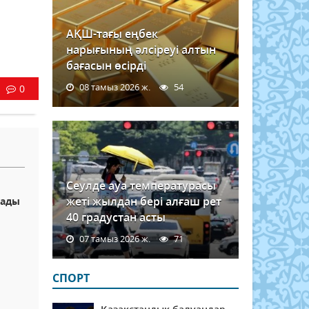
АҚШ-тағы еңбек
нарығының әлсіреуі алтын
бағасын өсірді
08 тамыз 2026 ж.
54
0
Сеулде ауа температурасы
жеті жылдан бері алғаш рет
лады
40 градустан асты
07 тамыз 2026 ж.
71
СПОРТ