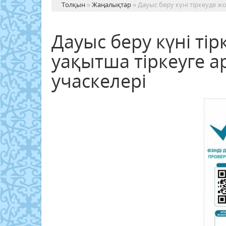
Толқын
»
Жаңалықтар
» Дауыс беру күні тіркеуде 
Дауыс беру күні ті
уақытша тіркеуге 
учаскелері