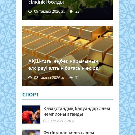
сілкінісі болды
09 тамыз 2026 ж.
23
АҚШ-тағы еңбек нарығының
әлсіреуі алтын бағасын өсірді
08 тамыз 2026 ж.
74
СПОРТ
Қазақстандық балуандар әлем
чемпионы атанды
03 тамыз 2026 ж.
Футболдан келесі әлем