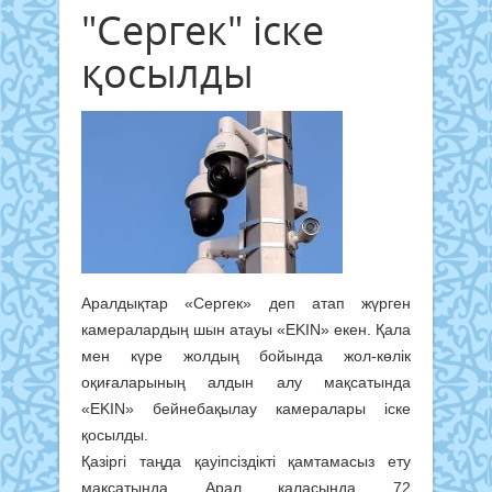
"Сергек" іске
қосылды
Аралдықтар «Сергек» деп атап жүрген
камералардың шын атауы «EKIN» екен. Қала
мен күре жолдың бойында жол-көлік
оқиғаларының алдын алу мақсатында
«EKIN» бейнебақылау камералары іске
қосылды.
Қазіргі таңда қауіпсіздікті қамтамасыз ету
мақсатында Арал қаласында 72