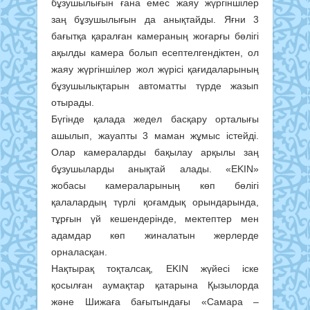
бұзушылығын ғана емес жаяу жүргіншілер
заң бұзушылығын да анықтайды. Яғни 3
бағытқа қаралған камераның жоғарғы бөлігі
ақылды камера болып есептелгендіктен, ол
жаяу жүргіншілер жол жүрісі қағидаларының
бұзушылықтарын автоматты түрде жазып
отырады.
Бүгінде қалада жедел басқару орталығы
ашылып, жауапты 3 маман жұмыс істейді.
Олар камераларды бақылау арқылы заң
бұзушыларды анықтай алады. «EKIN»
жобасы камераларының көп бөлігі
қалалардың түрлі қоғамдық орындарында,
тұрғын үй кешендерінде, мектептер мен
адамдар көп жиналатын жерлерде
орналасқан.
Нақтырақ тоқталсақ, EKIN жүйесі іске
қосылған аумақтар қатарына Қызылорда
және Шижаға бағытындағы «Самара –