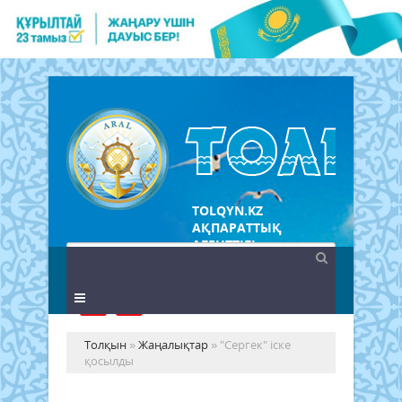
TOLQYN.KZ
АҚПАРАТТЫҚ
АГЕНТТІГІ
Толқын
»
Жаңалықтар
» "Сергек" іске
қосылды