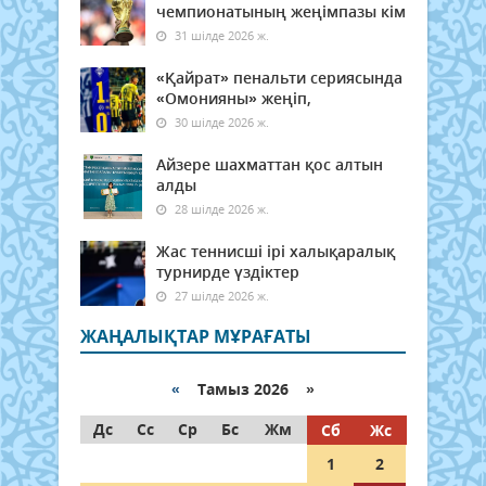
чемпионатының жеңімпазы кім
31 шілде 2026 ж.
«Қайрат» пенальти сериясында
«Омонияны» жеңіп,
30 шілде 2026 ж.
Айзере шахматтан қос алтын
алды
28 шілде 2026 ж.
Жас теннисші ірі халықаралық
турнирде үздіктер
27 шілде 2026 ж.
ЖАҢАЛЫҚТАР МҰРАҒАТЫ
«
Тамыз 2026 »
Дс
Сс
Ср
Бс
Жм
Сб
Жс
1
2