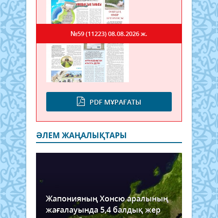
№59 (11223)
08.08.2026 ж.
PDF МҰРАҒАТЫ
ӘЛЕМ ЖАҢАЛЫҚТАРЫ
Жапонияның Хонсю аралының
жағалауында 5,4 балдық жер