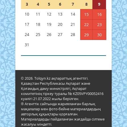
3
4
5
6
7
8
9
10
11
12
13
14
15
16
17
18
19
20
21
22
23
24
25
26
27
28
29
30
31
© 2026. Tolqyn.kz ақпараттық агенттігі.
Қазақстан Республикасы Ақпарат және
Қоғамдық даму министрлігі, Ақпарат
комитетінің тіркеу туралы № KZ05VPY00052416
куәлігі 21.07.2022 жылы берілген.
® Агенттік сайтында жарияланған барлық
мақалалар мен фото-бейне материалдардың
авторлық құқықтары қорғалған.
Материалдарды пайдаланған жағдайда сілтеме
жасалуы міндетті.