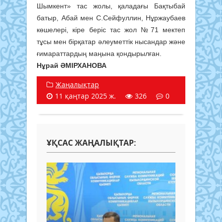
Шымкент» тас жолы, қаладағы Бақтыбай
батыр, Абай мен С.Сейфуллин, Нұржаубаев
көшелері, кіре беріс тас жол №71 мектеп
тұсы мен бірқатар әлеуметтік нысандар және
ғимараттардың маңына қондырылған.
Нұрай ӘМІРХАНОВА
Жаңалықтар
11 қаңтар 2025 ж.
326
0
ҰҚСАС ЖАҢАЛЫҚТАР: