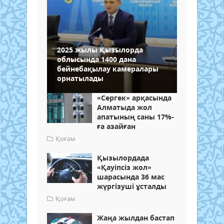
2025 жылы Қызылорда
облысында 1400 дана
бейнебақылау камералары
орнатылады
«Сергек» арқасында
Алматыда жол
апатының саны 17%-
ға азайған
Қоғам
Қызылордада
«Қауіпсіз жол»
шарасында 36 мас
жүргізуші ұсталды
Қоғам
Жаңа жылдан бастап