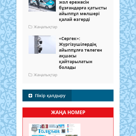
жол ережесін
бұзғандарға қатысты
айыппұл мөлшері
қалай өзгерді
Жаңалықтар
«Сергек»:
Жүргізушілердің
айыппұлға төлеген
ақшасы
қайтарылатын
болады
Жаңалықтар
Пікір қалдыру
ЖАҢА НОМЕР