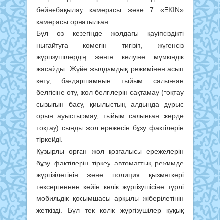
бейнебақылау камерасы және 7 «EKIN»
камерасы орнатылған.
Бұл өз кезегінде жолдағы қауіпсіздікті
нығайтуға көмегін тигізіп, жүгенсіз
жүргізушілердің жөнге келуіне мүмкіндік
жасайды. Жүйе жылдамдық режимінен асып
кету, бағдаршамның тыйым салынған
белгісіне өту, жол белгілерiн сақтамау (тоқтау
сызығын басу, қиылыстың алдында дұрыс
орын ауыстырмау, тыйым салынған жерде
тоқтау) сынды жол ережесін бұзу фактілерін
тіркейді.
Құзырлы орган жол қозғалысы ережелерін
бұзу фактілерін тіркеу автоматтық режимде
жүргізілетінін және полиция қызметкері
тексергеннен кейін көлік жүргізушісіне түрлі
мобильдік қосымшасы арқылы жіберілетінін
жеткізді. Бұл тек көлік жүргізушілер құқық