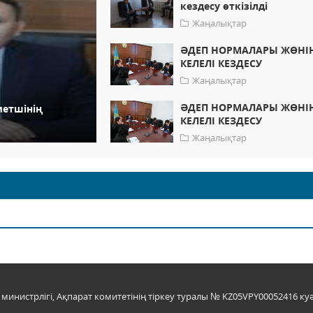
кездесу өткізілді
Жаңалықтар
ӘДЕП НОРМАЛАРЫ ЖӨНІ
КЕЛЕЛІ КЕЗДЕСУ
Жаңалықтар
ӘДЕП НОРМАЛАРЫ ЖӨНІ
метшінің
КЕЛЕЛІ КЕЗДЕСУ
Жаңалықтар
инистрлігі, Ақпарат комитетінің тіркеу туралы № KZ05VPY00052416 куә