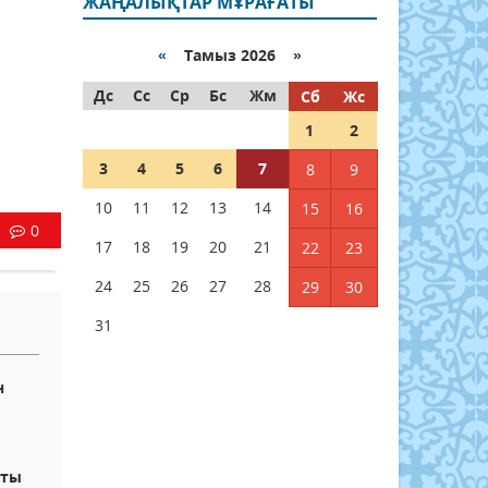
ЖАҢАЛЫҚТАР МҰРАҒАТЫ
«
Тамыз 2026 »
Дс
Сс
Ср
Бс
Жм
Сб
Жс
1
2
3
4
5
6
7
8
9
10
11
12
13
14
15
16
0
17
18
19
20
21
22
23
24
25
26
27
28
29
30
31
н
сты