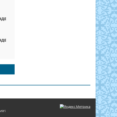
НДЕ
НДЕ
лігі