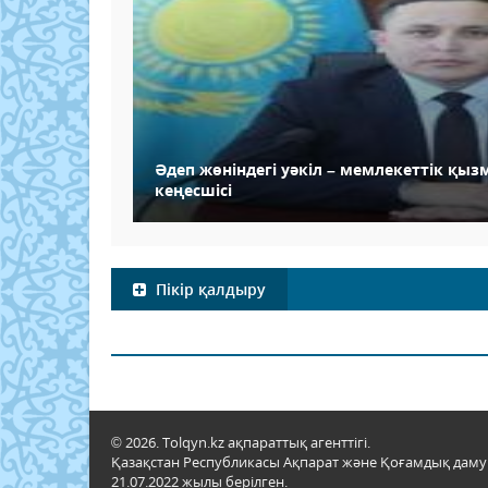
Әдеп жөніндегі уәкіл – мемлекеттік қыз
кеңесшісі
Пікір қалдыру
© 2026. Tolqyn.kz ақпараттық агенттігі.
Қазақстан Республикасы Ақпарат және Қоғамдық даму м
21.07.2022 жылы берілген.