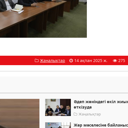
Жаңалықтар
14 ақпан 2025 ж.
275
Әдеп жөніндегі өкіл жиы
өткізуде
Жаңалықтар
Жер мәселесіне байланы