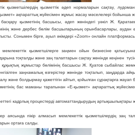
еттік қызметшілердің қызметтік әдеп нормаларын сақтау, лудома
қызмет» ақпараттық жүйесімен жұмыс жасау мәселелері бойынша жи
асқару қызметінің басшысы, әдеп жөніндегі уәкіл Ж. Қаратае
мінің және дербес бөлім басшыларының орынбасарлары, аудан әк
атысты. Сонымен бірге, ауыл әкімдері «Zoom» онлайн платформас
мемлекеттік қызметшілерге заңмен ойын бизнесіне қатысуын
дарына тоқталды және заң талаптарын сақтау жөнінде кеңінен түсін
ік құқықтық жұмыстар бөлімінің басшысы Ж. Қуатов сыбайлас жем
гізілген заңнамалық өзгерістер жөнінде тоқталып, заңдарда айқ
лу және болдырмау қажеттігін айтып, қойылған сұрақтарға жауап б
зметінің бас маманы тарапынан «Е-қызмет» ақпараттық жүйесім
зметтегі кадрлық процестерді автоматтандырудың артықшылықтары 
р аясында пікір алмасып мемлекеттік қызметшілердің заң та
арын ортаға салды.