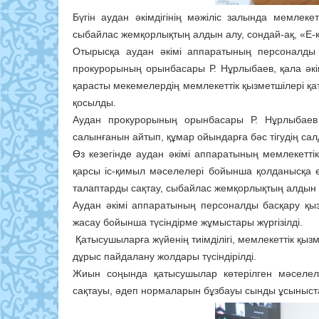
Бүгін аудан әкімдігінің мәжіліс залында мемлек
сыбайлас жемқорлықтың алдын алу, сондай-ақ, «Е-
Отырысқа аудан әкімі аппаратының персоналды б
прокурорының орынбасары Р. Нұрлыбаев, қала әкі
қарасты мекемелердің мемлекеттік қызметшілері қ
қосылды.
Аудан прокурорының орынбасары Р. Нұрлыбаев 
салынғанын айтып, құмар ойындарға бәс тігудің сал
Өз кезегінде аудан әкімі аппаратының мемлекетт
қарсы іс-қимыл мәселелері бойынша қолданысқа ен
талаптарды сақтау, сыбайлас жемқорлықтың алдын а
Аудан әкімі аппаратының персоналды басқару қы
жасау бойынша түсіндірме жұмыстары жүргізілді.
Қатысушыларға жүйенің тиімділігі, мемлекеттік қы
дұрыс пайдалану жолдары түсіндірілді.
Жиын соңында қатысушылар көтерілген мәселеле
сақтауы, әдеп нормаларын бұзбауы сынды ұсыныст