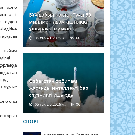
ния және
БҰҰ дабыл қақты: Тағы 50
ын өтті.
миллион адам аштыққа
в, аудан
ұшырауы мүмкін
імдігіне
ы арқылы
06 тамыз 2026 ж.
68
а тыйым
дірді.
қорлыққа
ындалған
ерді.
Өзбекстан орбитаға
ен жұмыс
жасанды интеллекті бар
спутникті ұшырды
және оны
05 тамыз 2026 ж.
86
лаптарын
СПОРТ