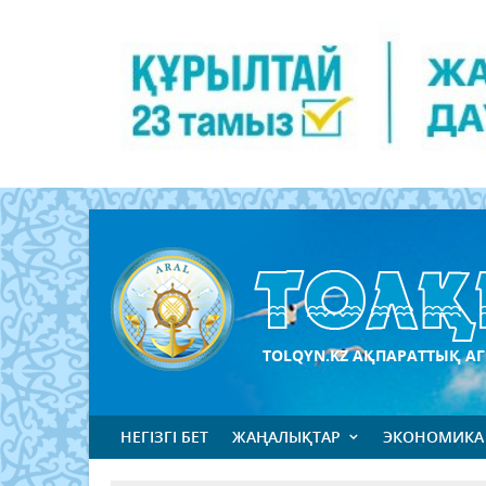
TOLQYN.KZ АҚПАРАТТЫҚ АГ
НЕГІЗГІ БЕТ
ЖАҢАЛЫҚТАР
ЭКОНОМИКА