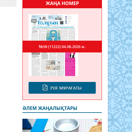
ЖАҢА НОМЕР
№58 (11222)
04.08.2026 ж.
PDF МҰРАҒАТЫ
ӘЛЕМ ЖАҢАЛЫҚТАРЫ