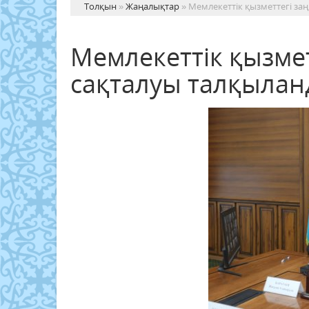
Толқын
»
Жаңалықтар
» Мемлекеттік қызметтегі за
Мемлекеттік қызме
сақталуы талқыла