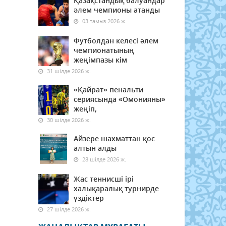
Қазақстандық балуандар
әлем чемпионы атанды
03 тамыз 2026 ж.
Футболдан келесі әлем
чемпионатының
жеңімпазы кім
31 шілде 2026 ж.
«Қайрат» пенальти
сериясында «Омонияны»
жеңіп,
30 шілде 2026 ж.
Айзере шахматтан қос
алтын алды
28 шілде 2026 ж.
Жас теннисші ірі
халықаралық турнирде
үздіктер
27 шілде 2026 ж.