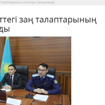
ң талаптарының сақталуы талқыланды
ттегі заң талаптарының
нды