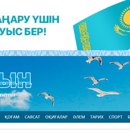
ЕНТТІГІ
ҚОҒАМ
САЯСАТ
ОҚИҒАЛАР
ӘЛЕМ
ТАРИХ
СПОРТ