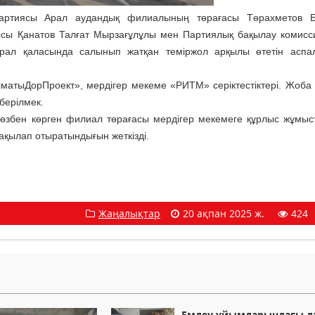
партиясы Арал аудандық филиалының төрағасы Төрахметов Б
ы Қанатов Талғат Мырзағұлұлы мен Партиялық бақылау комис
ал қаласында салынып жатқан теміржол арқылы өтетін аспал
матыДорПроект», мердігер мекеме «РИТМ» серіктестіктері. Жоба
берілмек.
 көзбен көрген филиал төрағасы мердігер мекемеге құрлыс жұмы
ақылап отыратындығын жеткізді.
Жаңалықтар
20 ақпан 2025 ж.
424
Емдеу ұйымдарындағы дә