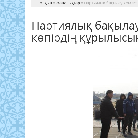
Толқын
»
Жаңалықтар
» Партиялық бақылау комисси
Партиялық бақылау
көпірдің құрылысын