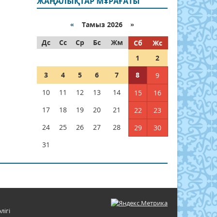
ЖАҢАЛЫҚТАР МҰРАҒАТЫ
«
Тамыз 2026 »
Дс
Сс
Ср
Бс
Жм
Сб
Жс
1
2
3
4
5
6
7
8
9
10
11
12
13
14
15
16
17
18
19
20
21
22
23
24
25
26
27
28
29
30
31
лігі