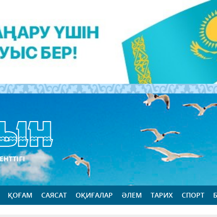
ЕНТТІГІ
ҚОҒАМ
САЯСАТ
ОҚИҒАЛАР
ӘЛЕМ
ТАРИХ
СПОРТ