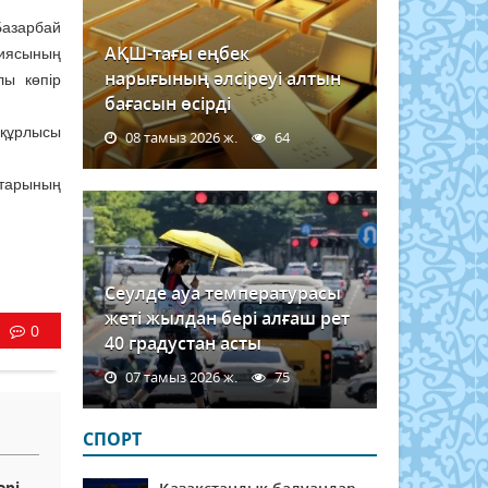
азарбай
АҚШ-тағы еңбек
сиясының
нарығының әлсіреуі алтын
ы көпір
бағасын өсірді
 құрлысы
08 тамыз 2026 ж.
64
старының
Сеулде ауа температурасы
жеті жылдан бері алғаш рет
0
40 градустан асты
07 тамыз 2026 ж.
75
СПОРТ
рі-