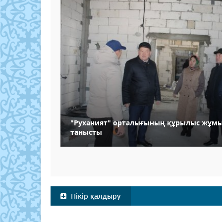
"Руханият" орталығының құрылыс жұм
танысты
Пікір қалдыру