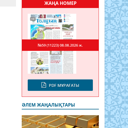
ЖАҢА НОМЕР
№59 (11223)
08.08.2026 ж.
PDF МҰРАҒАТЫ
ӘЛЕМ ЖАҢАЛЫҚТАРЫ