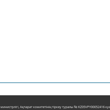
инистрлігі, Ақпарат комитетінің тіркеу туралы № KZ05VPY00052416 куә