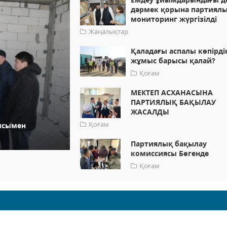
дәрмек қорына партиял
мониторинг жүргізілді
Жаңалықтар
Қаладағы аспалы көпірді
жұмыс барысы қалай?
Қоғам
МЕКТЕП АСХАНАСЫНА
ПАРТИЯЛЫҚ БАҚЫЛАУ
ЖАСАЛДЫ
Қоғам
ысымен
Партиялық бақылау
комиссиясы Бөгенде
Қоғам