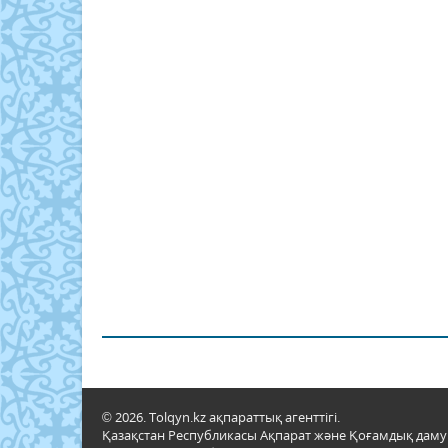
© 2026. Tolqyn.kz ақпараттық агенттігі.
Қазақстан Республикасы Ақпарат және Қоғамдық даму м