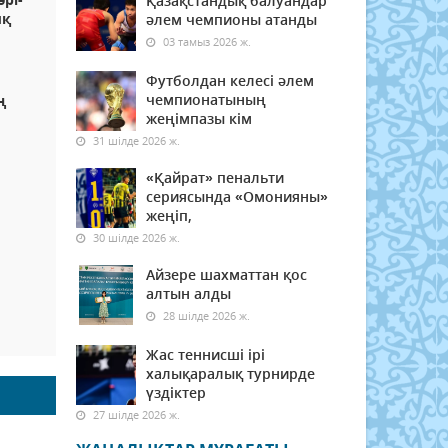
Қазақстандық балуандар
ық
әлем чемпионы атанды
03 тамыз 2026 ж.
Футболдан келесі әлем
чемпионатының
ң
жеңімпазы кім
31 шілде 2026 ж.
«Қайрат» пенальти
сериясында «Омонияны»
жеңіп,
30 шілде 2026 ж.
Айзере шахматтан қос
алтын алды
28 шілде 2026 ж.
Жас теннисші ірі
халықаралық турнирде
үздіктер
27 шілде 2026 ж.