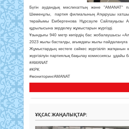
Бүгін аудандық мәслихаттың және "AMANAT" 
Шөменұлы, партия филиалының Атқарушы хатшыс
төрайымы Ембергенова Нұрсауле Сайлауқызы Ар
құрылысына зерделеу жұмыстарын жүргізді.
Ұзындығы 940 метр көпірдің бас жобалаушысы «Ал
2023 жылы басталды, ағымдағы жылы пайдалануға 
Жұмыстардың кестеге сәйкес жүргізіліп жатқанын
жүргізілуін партиялық бақылау комиссиясы ұдайы б
#AMANAT
#KPK
#мониторингAMANAT
ҰҚСАС ЖАҢАЛЫҚТАР: