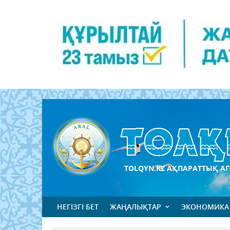
TOLQYN.KZ АҚПАРАТТЫҚ АГ
НЕГІЗГІ БЕТ
ЖАҢАЛЫҚТАР
ЭКОНОМИКА