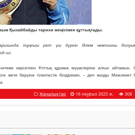
зым Қызайбайды тарихи жеңісімен құттықтады.
арихында тұңғыш рет үш дүркін Әлем чемпионы болуы
ді ол.
к нәтиже көрсеткен Ұлттық құрама мүшелеріне алғыс айтамын.
ге жете беруіне тілектестік білдіремін, – деп жазды Мемлекет
а.
Жаңалықтар
16 наурыз 2025 ж.
308