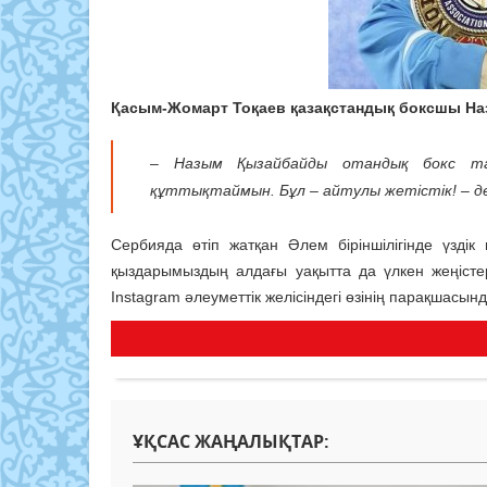
Қасым-Жомарт Тоқаев қазақстандық боксшы На
– Назым Қызайбайды отандық бокс т
құттықтаймын. Бұл – айтулы жетістік! – де
Сербияда өтіп жатқан Әлем біріншілігінде үзді
қыздарымыздың алдағы уақытта да үлкен жеңістер
Instagram әлеуметтік желісіндегі өзінің парақшасынд
ҰҚСАС ЖАҢАЛЫҚТАР: