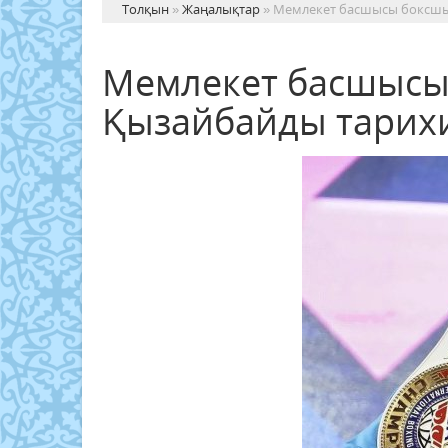
Толқын
»
Жаңалықтар
» Мемлекет басшысы боксшы
Мемлекет басшысы
Қызайбайды тарихи