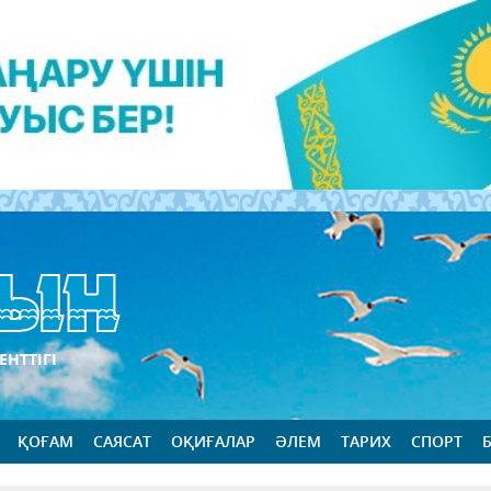
ЕНТТІГІ
ҚОҒАМ
САЯСАТ
ОҚИҒАЛАР
ӘЛЕМ
ТАРИХ
СПОРТ