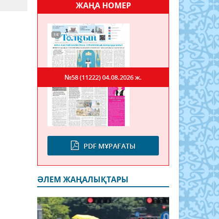
ЖАҢА НОМЕР
№58 (11222)
04.08.2026 ж.
PDF МҰРАҒАТЫ
ӘЛЕМ ЖАҢАЛЫҚТАРЫ