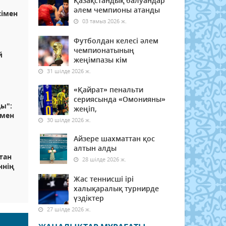
Қазақстандық балуандар
әлем чемпионы атанды
сімен
03 тамыз 2026 ж.
Футболдан келесі әлем
чемпионатының
й
жеңімпазы кім
31 шілде 2026 ж.
«Қайрат» пенальти
сериясында «Омонияны»
ды":
жеңіп,
імен
30 шілде 2026 ж.
Айзере шахматтан қос
алтын алды
тан
28 шілде 2026 ж.
ннің
Жас теннисші ірі
халықаралық турнирде
үздіктер
27 шілде 2026 ж.