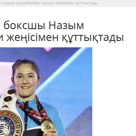
 Назым Қызайбайды тарихи жеңісімен құттықтады
 боксшы Назым
 жеңісімен құттықтады