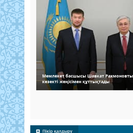
Мемлекет басшысы Шавкат Рахмоновты 
кезекті жеңісімен құттықтады
Пікір қалдыру