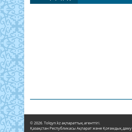
© 2026. Tolqyn.kz ақпараттық агенттігі.
Қазақстан Республикасы Ақпарат және Қоғамдық даму м