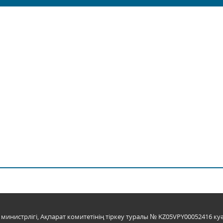
инистрлігі, Ақпарат комитетінің тіркеу туралы № KZ05VPY00052416 куә