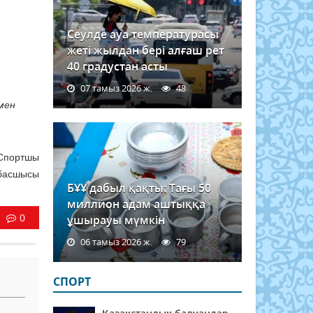
Сеулде ауа температурасы
жеті жылдан бері алғаш рет
40 градустан асты
07 тамыз 2026 ж.
48
мен
 Спортшы
 басшысы
БҰҰ дабыл қақты: Тағы 50
миллион адам аштыққа
0
ұшырауы мүмкін
06 тамыз 2026 ж.
79
СПОРТ