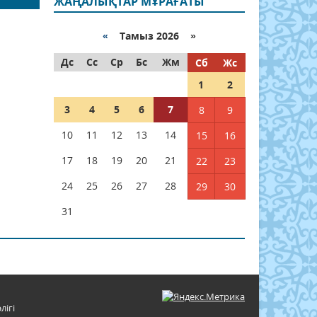
ЖАҢАЛЫҚТАР МҰРАҒАТЫ
«
Тамыз 2026 »
Дс
Сс
Ср
Бс
Жм
Сб
Жс
1
2
3
4
5
6
7
8
9
10
11
12
13
14
15
16
17
18
19
20
21
22
23
24
25
26
27
28
29
30
31
лігі