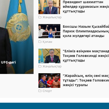
Президент шахматтан
әйелдер құрамасын жеңі
құттықтады
Жаңалықтар
Боксшы Назым Қызайба
Париж Олимпиадасының
қола жүлдегері атанды
Қоғам
"Еліміз өзіңмен мақтана
Тоқаев Головкинді жеңіс
құттықтады
UFC-дегі
Жаңалықтар
"Жарайсың, елің сені мақ
тұтады": Тоқаев Головки
жеңісі туралы
Спорт