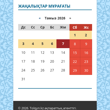
ЖАҢАЛЫҚТАР МҰРАҒАТЫ
«
Тамыз 2026 »
Дс
Сс
Ср
Бс
Жм
Сб
Жс
1
2
3
4
5
6
7
8
9
10
11
12
13
14
15
16
17
18
19
20
21
22
23
24
25
26
27
28
29
30
31
© 2026. Tolqyn.kz ақпараттық агенттігі.