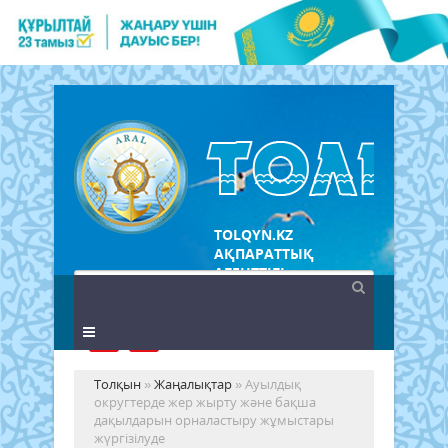
TOLQYN.KZ
АҚПАРАТТЫҚ
АГЕНТТІГІ
Толқын
»
Жаңалықтар
» Ауылдық
округтерде жер жырту және бақша
дақылдарын орналастыру жұмыстары
жүргізілуде