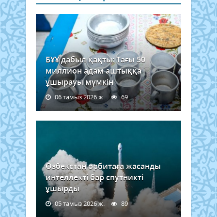
БҰҰ дабыл қақты: Тағы 50
миллион адам аштыққа
ұшырауы мүмкін
06 тамыз 2026 ж.
69
Өзбекстан орбитаға жасанды
интеллекті бар спутникті
ұшырды
05 тамыз 2026 ж.
89