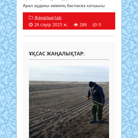
Арал ауданы әкімінің баспасөз хатшысы
Жаңалықтар
26 сәуір 2025 ж.
286
0
ҰҚСАС ЖАҢАЛЫҚТАР: