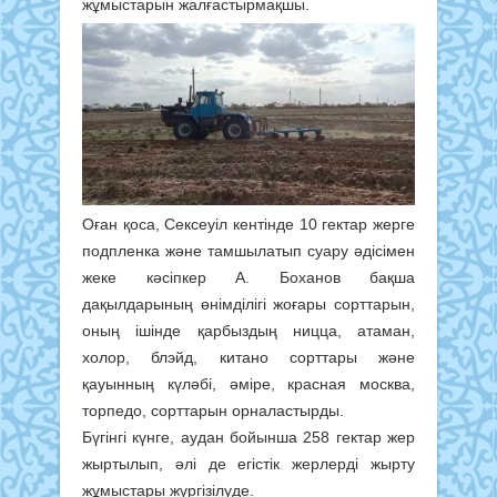
жұмыстарын жалғастырмақшы.
Оған қоса, Сексеуіл кентінде 10 гектар жерге
подпленка және тамшылатып суару әдісімен
жеке кәсіпкер А. Боханов бақша
дақылдарының өнімділігі жоғары сорттарын,
оның ішінде қарбыздың ницца, атаман,
холор, блэйд, китано сорттары және
қауынның күләбі, әміре, красная москва,
торпедо, сорттарын орналастырды.
Бүгінгі күнге, аудан бойынша 258 гектар жер
жыртылып, әлі де егістік жерлерді жырту
жұмыстары жүргізілуде.