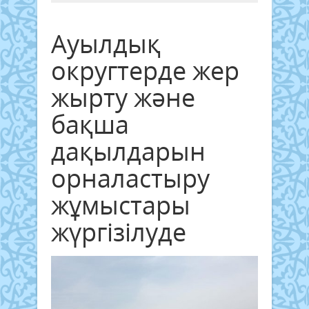
Ауылдық
округтерде жер
жырту және
бақша
дақылдарын
орналастыру
жұмыстары
жүргізілуде