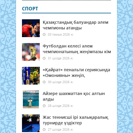
СПОРТ
Қазақстандық балуандар әлем
чемпионы атанды
03 тамыз 2026 ж.
Футболдан келесі әлем
чемпионатының жеңімпазы кім
31 шілде 2026 ж.
«Қайрат» пенальти сериясында
«Омонияны» жеңіп,
30 шілде 2026 ж.
Айзере шахматтан қос алтын
алды
28 шілде 2026 ж.
Жас теннисші ірі халықаралық
турнирде үздіктер
27 шілде 2026 ж.