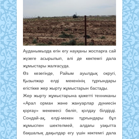
Ауданымызда егін егу науқаны жоспарға сай
жүзеге асырылып, әлі де көктемгі дала
жұмыстары жалғасуда.
Өз кезегінде, Райым ауылдық округі,
Қызылжар елді мекенінің тұрғындары
егістікке жер жырту жұмыстарын бастады.
Жер жырту жұмыстарына қажетті техниканы
«Арал орман және жануарлар дүниесін
қорғау» мекемесі бөліп, қолдау білдірді.
Сондай-ақ, елді-мекен тұрғындары бұл
жұмыспен шектелмей, алдағы уақытта
бақшалық дақылдар егу үшін көктемгі дала