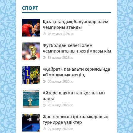
СПОРТ
Қазақстандық балуандар әлем
чемпионы атанды
03 тамыз 2026 ж.
Футболдан келесі әлем
чемпионатының жеңімпазы кім
31 шілде 2026 ж.
«Қайрат» пенальти сериясында
«Омонияны» жеңіп,
30 шілде 2026 ж.
Айзере шахматтан қос алтын
алды
28 шілде 2026 ж.
Жас теннисші ірі халықаралық
турнирде үздіктер
27 шілде 2026 ж.