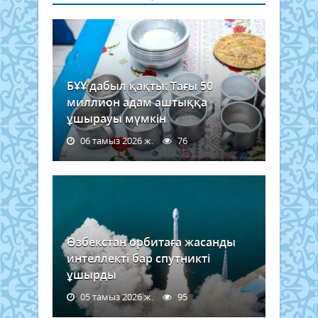
БҰҰ дабыл қақты: Тағы 50
миллион адам аштыққа
ұшырауы мүмкін
06 тамыз 2026 ж.
76
Өзбекстан орбитаға жасанды
интеллекті бар спутникті
ұшырды
05 тамыз 2026 ж.
95