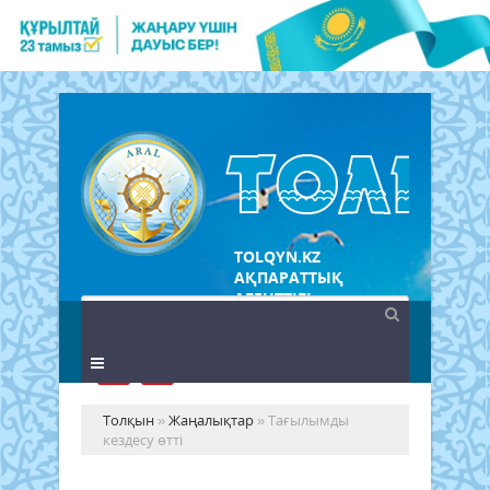
TOLQYN.KZ
АҚПАРАТТЫҚ
АГЕНТТІГІ
Толқын
»
Жаңалықтар
» Тағылымды
кездесу өтті