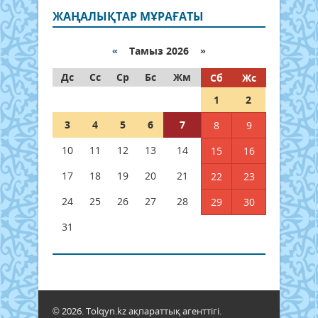
ЖАҢАЛЫҚТАР МҰРАҒАТЫ
«
Тамыз 2026 »
Дс
Сс
Ср
Бс
Жм
Сб
Жс
1
2
3
4
5
6
7
8
9
10
11
12
13
14
15
16
17
18
19
20
21
22
23
24
25
26
27
28
29
30
31
© 2026. Tolqyn.kz ақпараттық агенттігі.