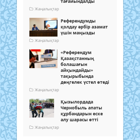
тағайындалды
Жаңалықтар
Референдумды
қолдау әрбір азамат
үшін маңызды
Жаңалықтар
«Референдум
Қазақстанның
болашағын
айқындайды»
тақырыбында
дөңгелек үстел өтеді
Жаңалықтар
Қызылордада
Чернобыль апаты
құрбандарын еске
алу шарасы өтті
Жаңалықтар