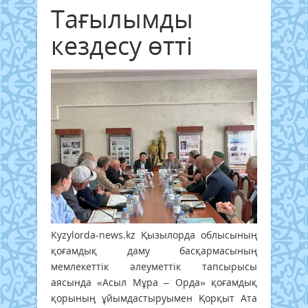
Тағылымды
кездесу өтті
Kyzylorda-news.kz
Қызылорда облысының
қоғамдық даму басқармасының
мемлекеттік әлеуметтік тапсырысы
аясында «Асыл Мұра – Орда» қоғамдық
қорының ұйымдастыруымен Қорқыт Ата