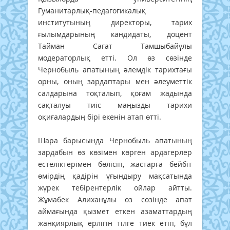
Гуманитарлық-педагогикалық
институтының директоры, тарих
ғылымдарының кандидаты, доцент
Тайман Сағат Тамшыбайұлы
модераторлық етті. Ол өз сөзінде
Чернобыль апатының әлемдік тарихтағы
орны, оның зардаптары мен әлеуметтік
салдарына тоқталып, қоғам жадында
сақталуы тиіс маңызды тарихи
оқиғалардың бірі екенін атап өтті.
Шара барысында Чернобыль апатының
зардабын өз көзімен көрген ардагерлер
естеліктерімен бөлісіп, жастарға бейбіт
өмірдің қадірін ұғындыру мақсатында
жүрек тебірентерлік ойлар айтты.
Жұмабек Алиханұлы өз сөзінде апат
аймағында қызмет еткен азаматтардың
жанқиярлық ерлігін тілге тиек етіп, бұл