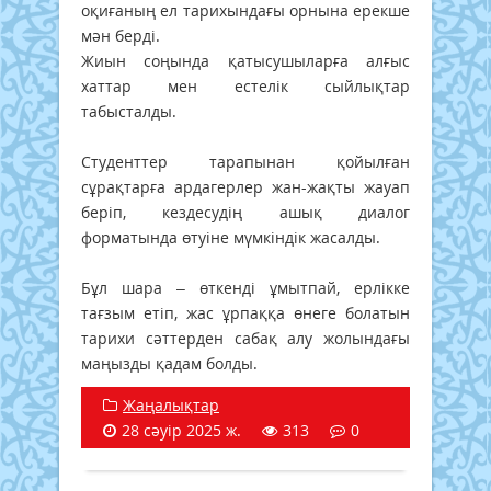
оқиғаның ел тарихындағы орнына ерекше
мән берді.
Жиын соңында қатысушыларға алғыс
хаттар мен естелік сыйлықтар
табысталды.
Студенттер тарапынан қойылған
сұрақтарға ардагерлер жан-жақты жауап
беріп, кездесудің ашық диалог
форматында өтуіне мүмкіндік жасалды.
Бұл шара – өткенді ұмытпай, ерлікке
тағзым етіп, жас ұрпаққа өнеге болатын
тарихи сәттерден сабақ алу жолындағы
маңызды қадам болды.
Жаңалықтар
28 сәуір 2025 ж.
313
0