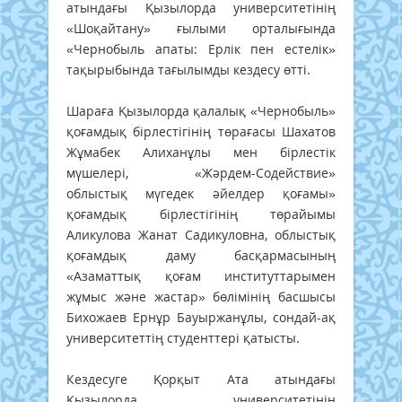
атындағы Қызылорда университетінің
«Шоқайтану» ғылыми орталығында
«Чернобыль апаты: Ерлік пен естелік»
тақырыбында тағылымды кездесу өтті.
Шараға Қызылорда қалалық «Чернобыль»
қоғамдық бірлестігінің төрағасы Шахатов
Жұмабек Алиханұлы мен бірлестік
мүшелері, «Жәрдем-Содействие»
облыстық мүгедек әйелдер қоғамы»
қоғамдық бірлестігінің төрайымы
Аликулова Жанат Садикуловна, облыстық
қоғамдық даму басқармасының
«Азаматтық қоғам институттарымен
жұмыс және жастар» бөлімінің басшысы
Бихожаев Ернұр Бауыржанұлы, сондай-ақ
университеттің студенттері қатысты.
Кездесуге Қорқыт Ата атындағы
Қызылорда университетінің