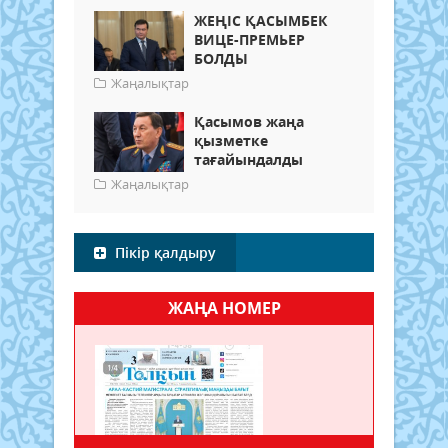
ЖЕҢІС ҚАСЫМБЕК
ВИЦЕ-ПРЕМЬЕР
БОЛДЫ
Жаңалықтар
Қасымов жаңа
қызметке
тағайындалды
Жаңалықтар
Пікір қалдыру
ЖАҢА НОМЕР