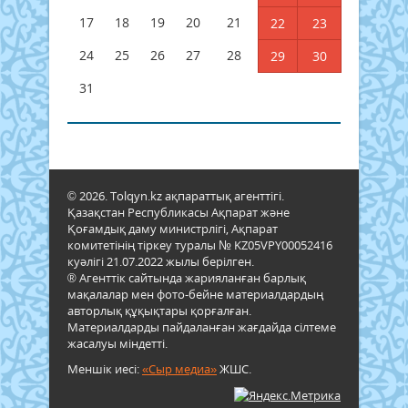
17
18
19
20
21
22
23
24
25
26
27
28
29
30
31
© 2026. Tolqyn.kz ақпараттық агенттігі.
Қазақстан Республикасы Ақпарат және
Қоғамдық даму министрлігі, Ақпарат
комитетінің тіркеу туралы № KZ05VPY00052416
куәлігі 21.07.2022 жылы берілген.
® Агенттік сайтында жарияланған барлық
мақалалар мен фото-бейне материалдардың
авторлық құқықтары қорғалған.
Материалдарды пайдаланған жағдайда сілтеме
жасалуы міндетті.
Меншік иесі:
«Сыр медиа»
ЖШС.