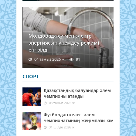
Молдовада су мен электр
энергиясын үнемдеу режимі
енгізілді
04 тамыз 2026 ж.
91
СПОРТ
Қазақстандық балуандар әлем
чемпионы атанды
03 тамыз 2026 ж.
Футболдан келесі әлем
чемпионатының жеңімпазы кім
31 шілде 2026 ж.