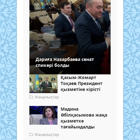
Дариға Назарбаева сенат
спикері болды
Қасым-Жомарт
Тоқаев Президент
қызметіне кірісті
Жаңалықтар
Мадина
Әбілқасымова жаңа
қызметке
тағайындалды
Жаңалықтар