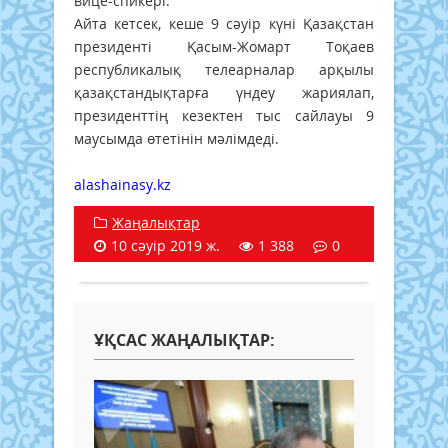
вице-спикері.
Айта кетсек, кеше 9 сәуір күні Қазақстан
президенті Қасым-Жомарт Тоқаев
республикалық телеарналар арқылы
қазақстандықтарға үндеу жариялап,
президенттің кезектен тыс сайлауы 9
маусымда өтетінін мәлімдеді.
alashainasy.kz
Жаңалықтар
10 сәуір 2019 ж.
1 388
0
ҰҚСАС ЖАҢАЛЫҚТАР: