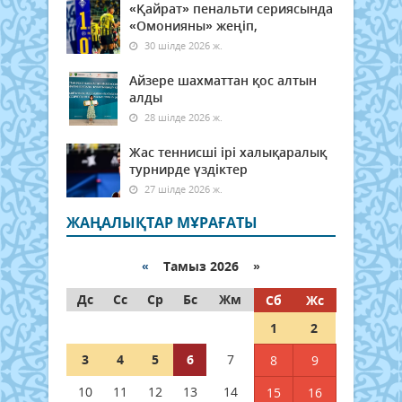
«Қайрат» пенальти сериясында
«Омонияны» жеңіп,
30 шілде 2026 ж.
Айзере шахматтан қос алтын
алды
28 шілде 2026 ж.
Жас теннисші ірі халықаралық
турнирде үздіктер
27 шілде 2026 ж.
ЖАҢАЛЫҚТАР МҰРАҒАТЫ
«
Тамыз 2026 »
Дс
Сс
Ср
Бс
Жм
Сб
Жс
1
2
3
4
5
6
7
8
9
10
11
12
13
14
15
16