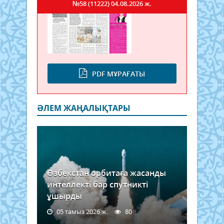
№58 (11222)
04.08.2026 ж.
PDF МҰРАҒАТЫ
ӘЛЕМ ЖАҢАЛЫҚТАРЫ
Өзбекстан орбитаға жасанды
интеллекті бар спутникті
ұшырды
05 тамыз 2026 ж.
80