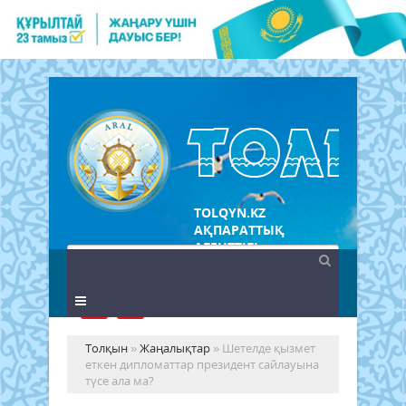
TOLQYN.KZ
АҚПАРАТТЫҚ
АГЕНТТІГІ
Толқын
»
Жаңалықтар
» Шетелде қызмет
еткен дипломаттар президент сайлауына
түсе ала ма?