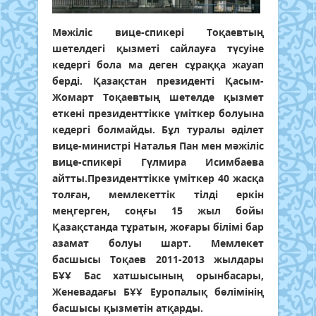
Мәжіліс вице-спикері Тоқаевтың
шетелдегі қызметі сайлауға түсуіне
кедергі бола ма деген сұраққа жауап
берді. Қазақстан президенті Қасым-
Жомарт Тоқаевтың шетелде қызмет
еткені президенттікке үміткер болуына
кедергі болмайды. Бұл туралы әділет
вице-министрі Наталья Пан мен мәжіліс
вице-спикері Гүлмира Исимбаева
айтты.Президенттікке үміткер 40 жасқа
толған, мемлекеттік тілді еркін
меңгерген, соңғы 15 жыл бойы
Қазақстанда тұратын, жоғары білімі бар
азамат болуы шарт. Мемлекет
басшысы Тоқаев 2011-2013 жылдары
БҰҰ Бас хатшысының орынбасары,
Женевадағы БҰҰ Еуропалық бөлімінің
басшысы қызметін атқарды.