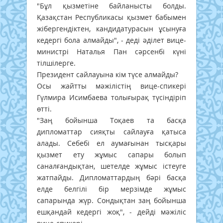
"Бұл қызметіне байланысты болды.
Қазақстан Республикасы қызмет бабымен
жібергендіктен, кандидатурасын ұсынуға
кедергі бола алмайды", - деді әділет вице-
министрі Наталья Пан сәрсенбі күні
тілшілерге.
Президент сайлауына кім түсе алмайды?
Осы жайтты мәжілістің вице-спикері
Гүлмира Исимбаева толығырақ түсіндіріп
өтті.
"Заң бойынша Тоқаев та басқа
дипломаттар сияқты сайлауға қатыса
алады. Себебі ел аумағынан тысқары
қызмет ету жұмыс сапары болып
саналғандықтан, шетелде жұмыс істеуге
жатпайды. Дипломаттардың бәрі басқа
елде белгілі бір мерзімде жұмыс
сапарында жүр. Сондықтан заң бойынша
ешқандай кедергі жоқ", - дейді мәжіліс