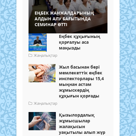
ЕҢБЕК ЖАНЖАЛДАРЫНЫҢ
АЛДЫН АЛУ БАҒЫТЫНДА
СЕМИНАР ӨТТІ
Еңбек құқығының
қорғалуы аса
маңызды
Жаңалықтар
Жыл басынан бері
мемлекеттік еңбек
инспекторлары 15,4
мыңнан астам
жұмыскердің
құқығын қорғады
Жаңалықтар
Қызылордалық
жұмысшылар
жалақысын
уақытылы алып жүр