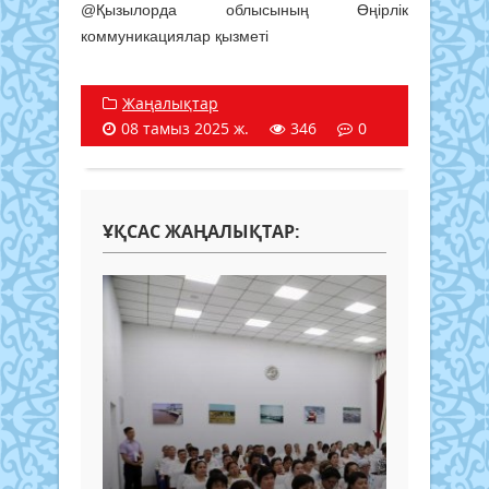
@Қызылорда облысының Өңірлік
коммуникациялар қызметі
Жаңалықтар
08 тамыз 2025 ж.
346
0
ҰҚСАС ЖАҢАЛЫҚТАР: