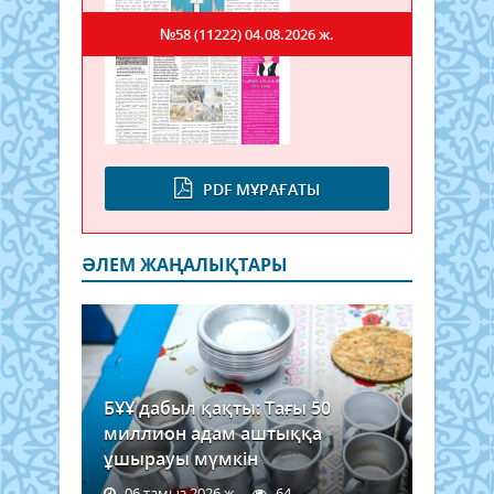
№58 (11222)
04.08.2026 ж.
PDF МҰРАҒАТЫ
ӘЛЕМ ЖАҢАЛЫҚТАРЫ
БҰҰ дабыл қақты: Тағы 50
миллион адам аштыққа
ұшырауы мүмкін
06 тамыз 2026 ж.
64