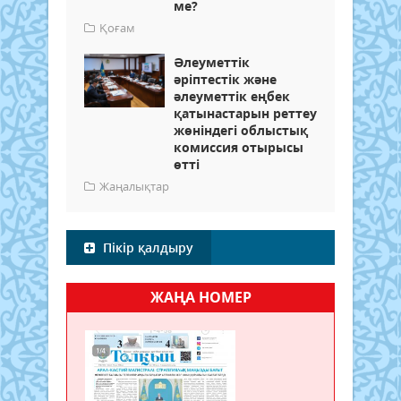
ме?
Қоғам
Әлеуметтік
әріптестік және
әлеуметтік еңбек
қатынастарын реттеу
жөніндегі облыстық
комиссия отырысы
өтті
Жаңалықтар
Пікір қалдыру
ЖАҢА НОМЕР