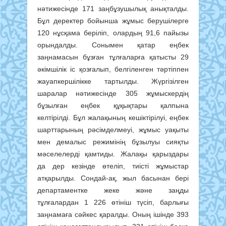
нәтижесінде 171 заңбұзушылық анықталды.
Бұл деректер бойынша жұмыс берушілерге
120 нұсқама беріліп, олардың 91,6 пайызы
орындалды. Сонымен қатар еңбек
заңнамасын бұзған тұлғаларға қатысты 29
әкімшілік іс қозғалып, белгіленген тәртіппен
жауапкершілікке тартылды. Жүргізілген
шаралар нәтижесінде 305 жұмыскердің
бұзылған еңбек құқықтары қалпына
келтірілді. Бұл жалақының кешіктірілуі, еңбек
шарттарының рәсімделмеуі, жұмыс уақыты
мен демалыс режимінің бұзылуы сияқты
мәселелерді қамтиды. Жалақы қарыздары
да дер кезінде өтеліп, тиісті жұмыстар
атқарылды. Сондай-ақ, жыл басынан бері
департаментке жеке және заңды
тұлғалардан 1 226 өтініш түсіп, барлығы
заңнамаға сәйкес қаралды. Оның ішінде 393