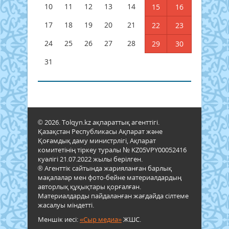
10
11
12
13
14
15
16
17
18
19
20
21
22
23
24
25
26
27
28
29
30
31
© 2026. Tolqyn.kz ақпараттық агенттігі.
Қазақстан Республикасы Ақпарат және
Қоғамдық даму министрлігі, Ақпарат
комитетінің тіркеу туралы № KZ05VPY00052416
куәлігі 21.07.2022 жылы берілген.
® Агенттік сайтында жарияланған барлық
мақалалар мен фото-бейне материалдардың
авторлық құқықтары қорғалған.
Материалдарды пайдаланған жағдайда сілтеме
жасалуы міндетті.
Меншік иесі:
«Сыр медиа»
ЖШС.