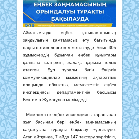
Аймағымызда еңбек қатынастарының
заңдылығын қамтамасыз ету бағытында
нақты нәтижелерге қол жеткізілуде. Биыл 305
жұмыскердің бұзылған еңбек құқықтары
қалпына келтіріліп, жалақы қарызы толық
өтелген. Бұл туралы бүгін Өңірлік
коммуникациялар қызметінің ақпараттық
алаңында облыстық мемлекеттік еңбек
инспекциясы департаментінің басшысы
Бектемір Жұмағұлов мәлімдеді.
- Мемлекеттік еңбек инспекциясы тарапынан
жыл басынан бері еңбек заңнамасының
сақталуына тұрақты бақылау жүргізілуде.
Атап айтқанда, 7 айда 147 тексеру жүргізіліп,