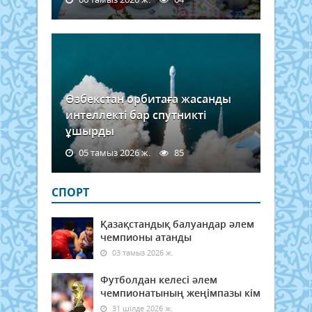
Өзбекстан орбитаға жасанды
интеллекті бар спутникті
ұшырды
05 тамыз 2026 ж.
85
СПОРТ
Қазақстандық балуандар әлем
чемпионы атанды
03 тамыз 2026 ж.
Футболдан келесі әлем
чемпионатының жеңімпазы кім
31 шілде 2026 ж.