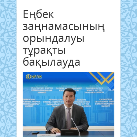
Еңбек
заңнамасының
орындалуы
тұрақты
бақылауда