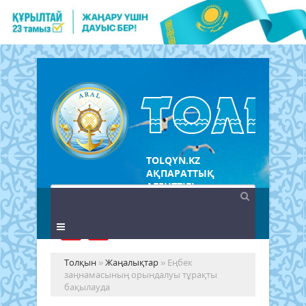
TOLQYN.KZ
АҚПАРАТТЫҚ
АГЕНТТІГІ
Толқын
»
Жаңалықтар
» Еңбек
заңнамасының орындалуы тұрақты
бақылауда