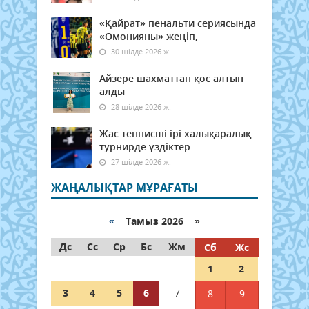
«Қайрат» пенальти сериясында
«Омонияны» жеңіп,
30 шілде 2026 ж.
Айзере шахматтан қос алтын
алды
28 шілде 2026 ж.
Жас теннисші ірі халықаралық
турнирде үздіктер
27 шілде 2026 ж.
ЖАҢАЛЫҚТАР МҰРАҒАТЫ
«
Тамыз 2026 »
Дс
Сс
Ср
Бс
Жм
Сб
Жс
1
2
3
4
5
6
7
8
9