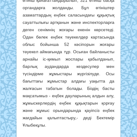
өтініш қанағаттандырылып, 321 өтініш басқа
органдарға жолданды. Бұл өтініштер
азаматтардың еңбек саласындағы құқықтық
сауаттылығы артқанын және инспекторларға
деген сенімнің жоғары екенін көрсетеді.
Одан бөлек еңбек тәуекелдер картасында
облыс бойынша 52 кәсіпорын жоғары
тәуекел аймағында тұр. Осыған байланысты
арнайы іс-қимыл жоспары қабылданып,
барлық аудандарда кездесулер мен
түсіндірме жұмыстары жүргізілуде. Осы
бағыттағы жұмыстар алдағы уақытта да
жалғасын табатын болады. Біздің басты
мақсатымыз - еңбек дауларының алдын алу,
жұмыскерлердің еңбек құқықтарын қорғау
және жұмыс орындарында қауіпсіз еңбек
жағдайын қалыптастыру,- деді Бектемір
Ұлыбекұлы.