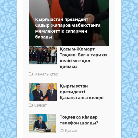
Қырғызстан президенті
Садыр Жапаров Өзбекстанға
мемлекеттік сапармен
барады
Қасым-Жомарт
Тоқаев: Бүгін тарихи
келісімге қол
қоямыз
Жаңалықтар
Қырғызстан
президенті
Қазақстанға келеді
Саясат
Тоқаевқа кімдер
телефон шалды?
Қоғам