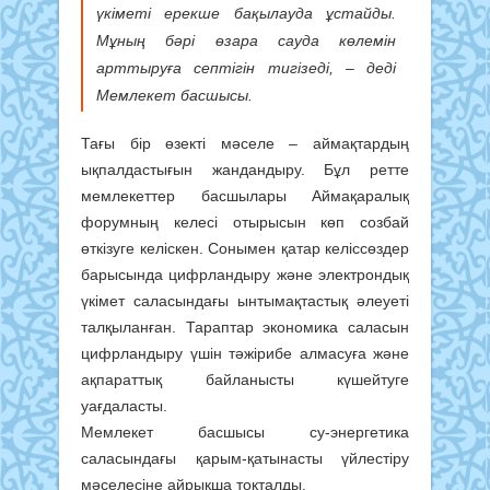
үкіметі ерекше бақылауда ұстайды.
Мұның бәрі өзара сауда көлемін
арттыруға септігін тигізеді, – деді
Мемлекет басшысы.
Тағы бір өзекті мәселе – аймақтардың
ықпалдастығын жандандыру. Бұл ретте
мемлекеттер басшылары Аймақаралық
форумның келесі отырысын көп созбай
өткізуге келіскен. Сонымен қатар келіссөздер
барысында цифрландыру және электрондық
үкімет саласындағы ынтымақтастық әлеуеті
талқыланған. Тараптар экономика саласын
цифрландыру үшін тәжірибе алмасуға және
ақпараттық байланысты күшейтуге
уағдаласты.
Мемлекет басшысы су-энергетика
саласындағы қарым-қатынасты үйлестіру
мәселесіне айрықша тоқталды.