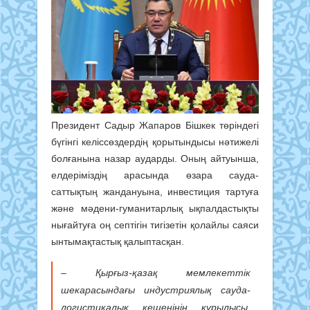
Президент Садыр Жапаров Бішкек төріндегі
бүгінгі келіссөздердің қорытындысы нәтижелі
болғанына назар аударды. Оның айтуынша,
елдеріміздің арасында өзара сауда-
cаттықтың жандануына, инвестиция тартуға
және мәдени-гуманитарлық ықпалдастықты
нығайтуға оң септігін тигізетін қолайлы саяси
ынтымақтастық қалыптасқан.
– Қырғыз-қазақ мемлекеттік
шекарасындағы индустриялық сауда-
логистикалық кешенінің құрылысы,