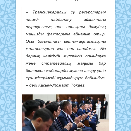
– Трансшекаралық су ресурстарын
тиімді пайдалану аймақтағы
тұрақтылық пен орнықты дамудың
маңызды факторына айналып отыр.
Осы бағыттағы ынтымақтастықты
жалғастырған жөн деп санаймыз. Біз
барлық келісімді мүлтіксіз орындауға
және стратегиялық маңызы бар
бірлескен жобаларды жүзеге асыру үшін
күш-жігерімізді жұмылдыруға дайынбыз,
– деді Қасым-Жомарт Тоқаев.