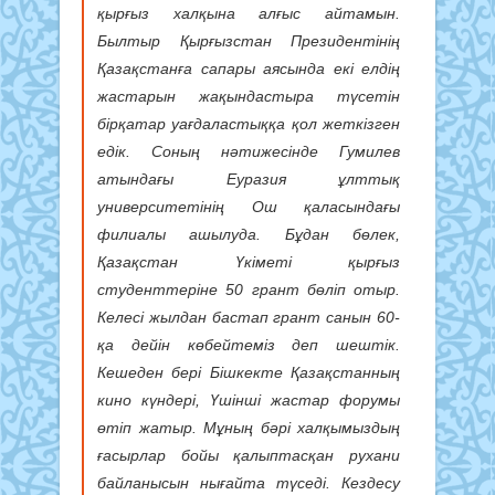
қырғыз халқына алғыс айтамын.
Былтыр Қырғызстан Президентінің
Қазақстанға сапары аясында екі елдің
жастарын жақындастыра түсетін
бірқатар уағдаластыққа қол жеткізген
едік. Соның нәтижесінде Гумилев
атындағы Еуразия ұлттық
университетінің Ош қаласындағы
филиалы ашылуда. Бұдан бөлек,
Қазақстан Үкіметі қырғыз
студенттеріне 50 грант бөліп отыр.
Келесі жылдан бастап грант санын 60-
қа дейін көбейтеміз деп шештік.
Кешеден бері Бішкекте Қазақстанның
кино күндері, Үшінші жастар форумы
өтіп жатыр. Мұның бәрі халқымыздың
ғасырлар бойы қалыптасқан рухани
байланысын нығайта түседі. Кездесу