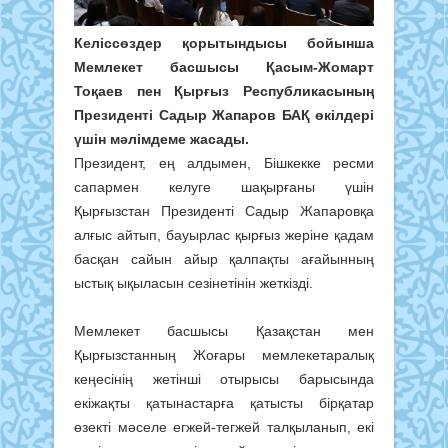
Келіссөздер қорытындысы бойынша
Мемлекет басшысы Қасым-Жомарт
Тоқаев пен Қырғыз Республикасының
Президенті Садыр Жапаров БАҚ өкілдері
үшін мәлімдеме жасады.
Президент, ең алдымен, Бішкекке ресми
сапармен келуге шақырғаны үшін
Қырғызстан Президенті Садыр Жапаровқа
алғыс айтып, бауырлас қырғыз жеріне қадам
басқан сайын айыр қалпақты ағайынның
ыстық ықыласын сезінетінін жеткізді.
Мемлекет басшысы Қазақстан мен
Қырғызстанның Жоғары мемлекетаралық
кеңесінің жетінші отырысы барысында
екіжақты қатынастарға қатысты бірқатар
өзекті мәселе егжей-тегжей талқыланып, екі