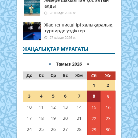
Айзере шахматтан қос алтын
алды
28 шілде 2026 ж.
Жас теннисші ірі халықаралық
турнирде үздіктер
27 шілде 2026 ж.
ЖАҢАЛЫҚТАР МҰРАҒАТЫ
«
Тамыз 2026 »
Дс
Сс
Ср
Бс
Жм
Сб
Жс
1
2
3
4
5
6
7
8
9
10
11
12
13
14
15
16
17
18
19
20
21
22
23
24
25
26
27
28
29
30