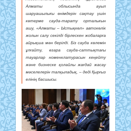
Алматы облысында ауыл
шаруашылығы өнімдерін сақтау үшін
көтерме сауда-тарату орталығын
ашу, «Алматы – Ыстықкөл» автокөлік
жолын салу секілді бірлескен жобаларға
айрықша мән берілді. Біз сауда көлемін
ұлғайту, өзара сауда-cаттықтағы
тауарлар номенклатурасын кеңейту
және бизнеске қолайлы жағдай жасау
мәселелерін талқыладық, – деді Қырғыз
елінің басшысы.