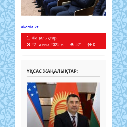
akorda.kz
Жаңалықтар
22 тамыз 2025 ж.
521
0
ҰҚСАС ЖАҢАЛЫҚТАР: