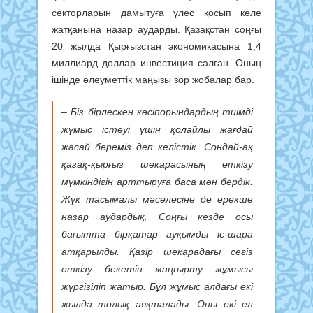
секторларын дамытуға үлес қосып келе
жатқанына назар аударды. Қазақстан соңғы
20 жылда Қырғызстан экономикасына 1,4
миллиард доллар инвестиция салған. Оның
ішінде әлеуметтік маңызы зор жобалар бар.
– Біз бірлескен кәсіпорындардың тиімді
жұмыс істеуі үшін қолайлы жағдай
жасай береміз деп келістік. Сондай-ақ
қазақ-қырғыз шекарасының өткізу
мүмкіндігін арттыруға баса мән бердік.
Жүк тасымалы мәселесіне де ерекше
назар аудардық. Соңғы кезде осы
бағытта бірқатар ауқымды іс-шара
атқарылды. Қазір шекарадағы сегіз
өткізу бекетін жаңғырту жұмысы
жүргізіліп жатыр. Бұл жұмыс алдағы екі
жылда толық аяқталады. Оны екі ел