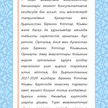
басшылары кезекті Консультативтік
кездесуде бас қосып, осы мәселелерді
талқылаймыз. Қазақстан мен
Қырғызстан Біріккен Ұлттар Ұйымы
және басқа да құрылымдар аясында
табысты серіктестік орнатқан. Бұл
ретте, Орталық Азия мен Ауғанстан
үшін Біріккен Ұлттар Ұйымының
Орнықты даму мақсаттары бойынша
өңірлік орталығын құруға қолдау
көрсеткені үшін қырғыз тарапына
алғыс айттық. Біз Қырғызстанның
2027-2028 жылдары Біріккен Ұлттар
Ұйымы Қауіпсіздік кеңесінің тұрақты
емес мүшесі болуын толық қолдаймыз.
Қырғыз елінің Ұжымдық қауіпсіздік
шарты ұйымы, Түркі мемлекеттері