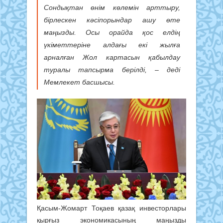
Сондықтан өнім көлемін арттыру,
бірлескен кәсіпорындар ашу өте
маңызды. Осы орайда қос елдің
үкіметтеріне алдағы екі жылға
арналған Жол картасын қабылдау
туралы тапсырма берілді, – деді
Мемлекет басшысы.
Қасым-Жомарт Тоқаев қазақ инвесторлары
қырғыз экономикасының маңызды