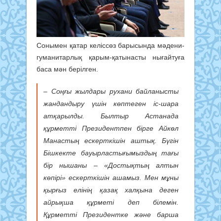
Сонымен қатар келіссөз барысында мәдени-
гуманитарлық қарым-қатынасты нығайтуға
баса мән берілген.
– Соңғы жылдары рухани байланысты
жандандыру үшін көптеген іс-шара
атқарылды. Былтыр Астанада
құрметті Президентпен бірге Айкөл
Манастың ескерткішін аштық. Бүгін
Бішкекте бауырластығымыздың тағы
бір нышаны – «Достықтың алтын
көпірі» ескерткішін ашамыз. Мен мұны
қырғыз елінің қазақ халқына деген
айрықша құрметі деп білемін.
Құрметті Президентке және барша