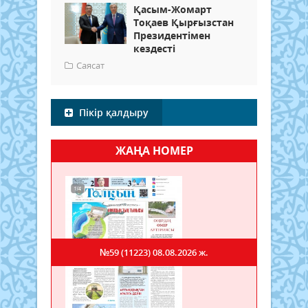
Қасым-Жомарт
Тоқаев Қырғызстан
Президентімен
кездесті
Саясат
Пікір қалдыру
ЖАҢА НОМЕР
№59 (11223)
08.08.2026 ж.