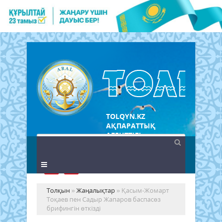
TOLQYN.KZ
АҚПАРАТТЫҚ
АГЕНТТІГІ
Толқын
»
Жаңалықтар
» Қасым-Жомарт
Тоқаев пен Садыр Жапаров баспасөз
брифингін өткізді