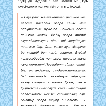
елдің де мүддесіне сай келетін маңызды
келісімдерге қол жеткізілгенін мәлімдеді.
– Бауырлас мемлекеттер ретінде кез
келген мәселені өзара сенім мен
одақтастық рухында шешеміз деген
пайымға келдік. Біздің өзара тиімді
ықпалдастықты одан әрі кеңейтуге
ниетіміз бар. Оған саяси күш-жігеріміз
де жетеді деп кәміл сенемін. Бүгінгі
келіссөздердің нәтижесі туралы жаңа
ғана құрметті Президент айтып өтті.
Біз, ең алдымен, сауда-экономикалық
байланыстарды нығайтуға айрықша
назар аударып отырмыз. Қазақстан –
Қырғызстанның сауда және инвестиция
саласындағы негізгі серіктесінің бірі.
Былтыр өзара тауар айналымы 1,7
миллиард долларға жетті. Биылғы