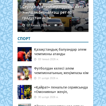
Сеулде ауа температурасы жеті
жылдан бері алғаш рет 40
градустан асты
07 тамыз 2026 ж.
74
СПОРТ
Қазақстандық балуандар әлем
чемпионы атанды
03 тамыз 2026 ж.
Футболдан келесі әлем
чемпионатының жеңімпазы кім
31 шілде 2026 ж.
«Қайрат» пенальти сериясында
«Омонияны» жеңіп,
30 шілде 2026 ж.