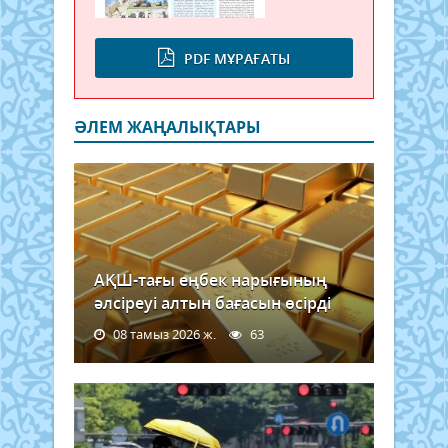
PDF МҰРАҒАТЫ
ӘЛЕМ ЖАҢАЛЫҚТАРЫ
АҚШ-тағы еңбек нарығының
әлсіреуі алтын бағасын өсірді
08 тамыз 2026 ж.
63