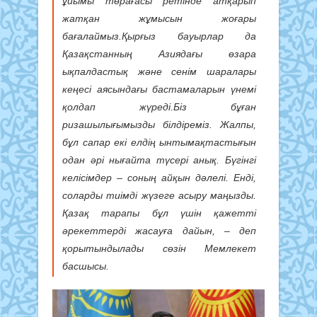
ұйымы төрағасы ретінде атқарып
жатқан жұмысын жоғары
бағалаймыз.Қырғыз бауырлар да
Қазақстанның Азиядағы өзара
ықпалдастық және сенім шаралары
кеңесі аясындағы бастамаларын үнемі
қолдап жүреді.Біз бұған
ризашылығымызды білдіреміз. Жалпы,
бұл сапар екі елдің ынтымақтастығын
одан әрі нығайта түсері анық. Бүгінгі
келісімдер – соның айқын дәлелі. Енді,
соларды тиімді жүзеге асыру маңызды.
Қазақ тарапы бұл үшін қажетті
әрекеттерді жасауға дайын, – деп
қорытындылады сөзін Мемлекет
басшысы.