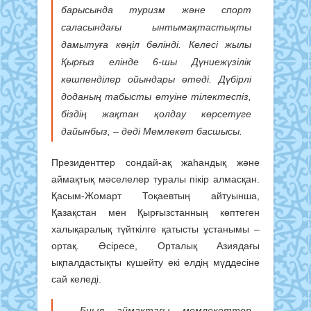
барысында туризм және спорт
саласындағы ынтымақтастықты
дамытуға көңіл бөлінді. Келесі жылы
Қырғыз елінде 6-шы Дүниежүзілік
көшпенділер ойындары өтеді. Дүбірлі
доданың табысты өтуіне тілектеспіз,
біздің жақтан қолдау көрсетуге
дайынбыз, – деді Мемлекет басшысы.
Президенттер сондай-ақ жаһандық және
аймақтық мәселелер туралы пікір алмасқан.
Қасым-Жомарт Тоқаевтың айтуынша,
Қазақстан мен Қырғызстанның көптеген
халықаралық түйткілге қатысты ұстанымы –
ортақ. Әсіресе, Орталық Азиядағы
ықпалдастықты күшейту екі елдің мүддесіне
сай келеді.
– Биыл аймақтағы мемлекеттер