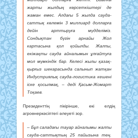
жарты жылдың көрсеткіштері де
жаман емес. Алдағы 5 жылда сауда-
саттық көлемін 3 миллиард долларға
дейін арттыруға мүдделіміз.
Сондықтан бүгін арнайы Жол
картасына қол қойылды. Жалпы,
екіжақты сауда айналымын ұлғайтуға
мол мүмкіндік бар. Келесі жылы қазақ-
қырғыз шекарасында салынып жатқан
Индустриялық сауда-логистика кешені
іске қосылмақ, – деді Қасым-Жомарт
Тоқаев.
Президенттің пікірінше, екі елдің
агроөнеркәсіптегі әлеуеті зор.
– Бұл саладағы тауар айналымы жалпы
сауда-саттықтың 25 пайызына тең.