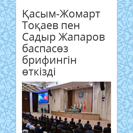
Қасым-Жомарт
Тоқаев пен
Садыр Жапаров
баспасөз
брифингін
өткізді