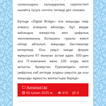
саласындағы халықаралық серіктестікті
нығайта түсуге септігін тигізеді деп сенемін.
Бүгінде «Digital Bridge» өте маңызды пікір
алмасу алаңына айналды, бұл жерде
жаһандық өзгерістер мен цифрлық
экономиканың болашағы туралы өзекті
ойлар айтылып, маңызды бастамалар
көтеріледі. Осы уақыт ішінде форум
жұмысына 67 мыңнан астам адам, 500-ден
аса ІТ-компания және 100 елдің өкілі
қатысты. Қазақстан Еуразиядағы негізгі
цифрлық хаб ретінде алдағы уақытта да осы
маңызды жұмысты жалғастыра береді».
Жаңалықтар
02 қазан 2025 ж.
410
0