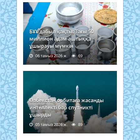
БҰҰ дабыл қақты: Тағы 50
миллион адам аштыққа
ұшырауы мүмкін
06 тамыз 2026 ж.
69
Өзбекстан орбитаға жасанды
интеллекті бар спутникті
ұшырды
05 тамыз 2026 ж.
89