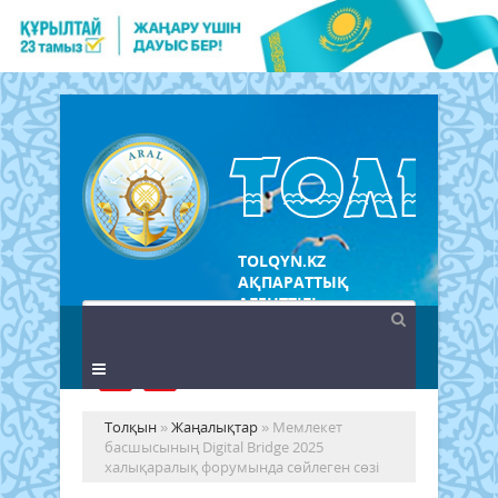
TOLQYN.KZ
АҚПАРАТТЫҚ
АГЕНТТІГІ
Толқын
»
Жаңалықтар
» Мемлекет
басшысының Digital Bridge 2025
халықаралық форумында сөйлеген сөзі