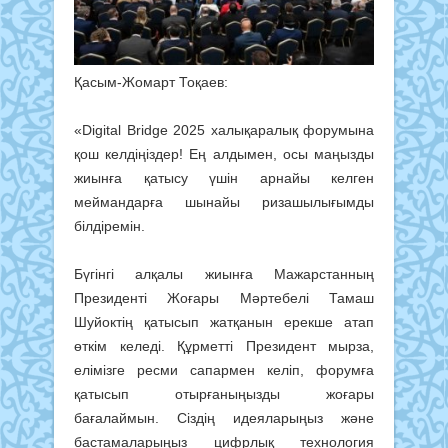
Қасым-Жомарт Тоқаев:
«Digital Bridge 2025 халықаралық форумына
қош келдіңіздер! Ең алдымен, осы маңызды
жиынға қатысу үшін арнайы келген
меймандарға шынайы ризашылығымды
білдіремін.
Бүгінгі алқалы жиынға Мажарстанның
Президенті Жоғары Мәртебелі Тамаш
Шуйоктің қатысып жатқанын ерекше атап
өткім келеді. Құрметті Президент мырза,
елімізге ресми сапармен келіп, форумға
қатысып отырғаныңызды жоғары
бағалаймын. Сіздің идеяларыңыз және
бастамаларыңыз цифрлық технология