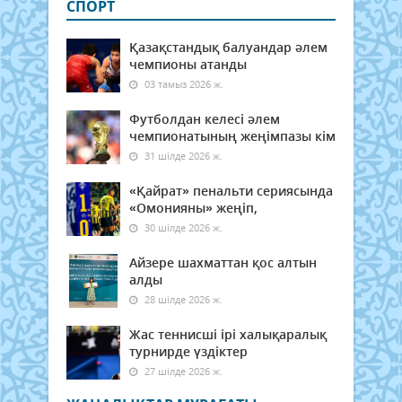
СПОРТ
Қазақстандық балуандар әлем
чемпионы атанды
03 тамыз 2026 ж.
Футболдан келесі әлем
чемпионатының жеңімпазы кім
31 шілде 2026 ж.
«Қайрат» пенальти сериясында
«Омонияны» жеңіп,
30 шілде 2026 ж.
Айзере шахматтан қос алтын
алды
28 шілде 2026 ж.
Жас теннисші ірі халықаралық
турнирде үздіктер
27 шілде 2026 ж.