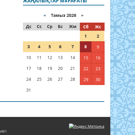
ЖАҢАЛЫҚТАР МҰРАҒАТЫ
«
Тамыз 2026 »
Дс
Сс
Ср
Бс
Жм
Сб
Жс
1
2
3
4
5
6
7
8
9
10
11
12
13
14
15
16
17
18
19
20
21
22
23
24
25
26
27
28
29
30
31
лігі