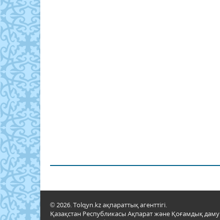
© 2026. Tolqyn.kz ақпараттық агенттігі.
Қазақстан Республикасы Ақпарат және Қоғамдық даму м