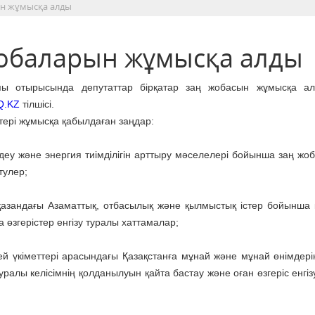
ын жұмысқа алды
жобаларын жұмысқа алды
лпы отырысында депутаттар бірқатар заң жобасын жұмысқа а
Q.KZ
тілшісі.
тері жұмысқа қабылдаған заңдар:
деу және энергия тиімділігін арттыру мәселелері бойынша заң жо
тулер;
қазандағы Азаматтық, отбасылық және қылмыстық істер бойынша 
 өзгерістер енгізу туралы хаттамалар;
й үкіметтері арасындағы Қазақстанға мұнай және мұнай өнімдерін
алы келісімнің қолданылуын қайта бастау және оған өзгеріс енгіз