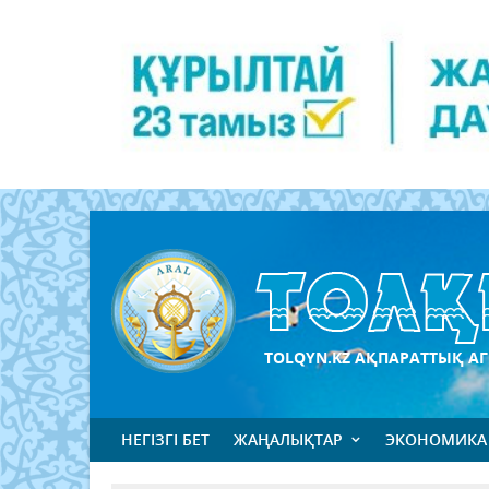
TOLQYN.KZ АҚПАРАТТЫҚ АГ
НЕГІЗГІ БЕТ
ЖАҢАЛЫҚТАР
ЭКОНОМИКА