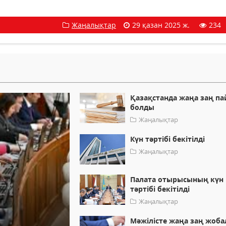
Жаңалықтар
29 қазан 2025 ж.
234
Қазақстанда жаңа заң па
болды
Жаңалықтар
Күн тәртібі бекітілді
Жаңалықтар
Палата отырысының күн
тәртібі бекітілді
Жаңалықтар
Мәжілісте жаңа заң жоб