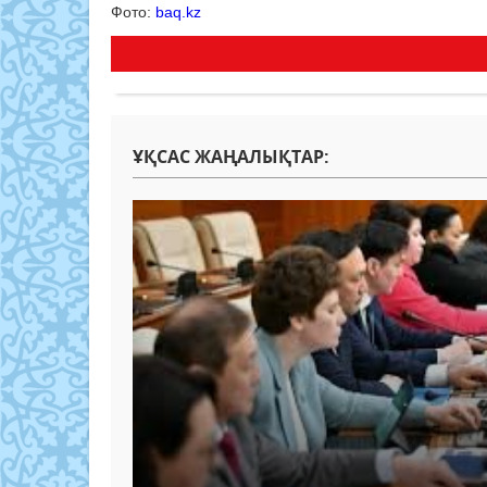
Фото:
baq.kz
ҰҚСАС ЖАҢАЛЫҚТАР: