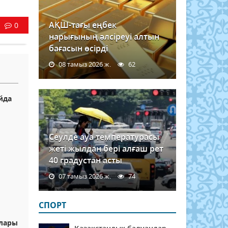
АҚШ-тағы еңбек
0
нарығының әлсіреуі алтын
бағасын өсірді
08 тамыз 2026 ж.
62
йда
Сеулде ауа температурасы
жеті жылдан бері алғаш рет
40 градустан асты
07 тамыз 2026 ж.
74
СПОРТ
алары