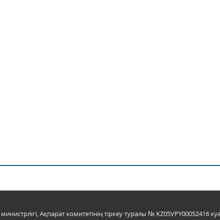
инистрлігі, Ақпарат комитетінің тіркеу туралы № KZ05VPY00052416 куә