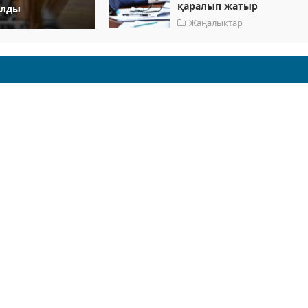
қаралып жатыр
алды
Жаңалықтар