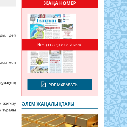
ЖАҢА НОМЕР
лды, деп
№59 (11223)
08.08.2026 ж.
басы мен
құқықтық
PDF МҰРАҒАТЫ
 жеткізу
ӘЛЕМ ЖАҢАЛЫҚТАРЫ
у туралы