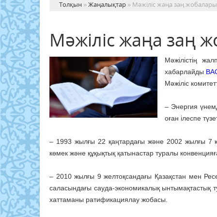
Толқын
»
Жаңалықтар
» Мәжіліс жаңа заң жобалар
Мәжіліс жаңа заң 
Мәжілістің жа
хабарлайды
BA
Мәжіліс комитет
– Энергия үнем
оған ілеспе түзе
– 1993 жылғы 22 қаңтардағы және 2002 жылғы 7 
көмек және құқықтық қатынастар туралы конвенцияға
– 2010 жылғы 9 желтоқсандағы Қазақстан мен Ресе
саласындағы сауда-экономикалық ынтымақтастық тур
хаттаманы ратификациялау жобасы.