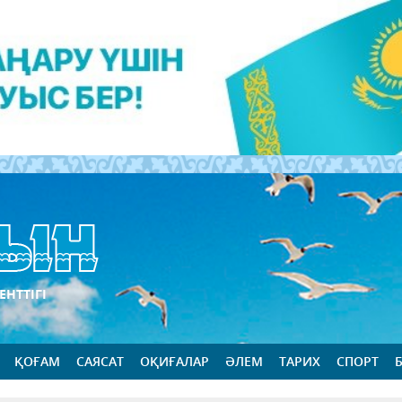
ЕНТТІГІ
ҚОҒАМ
САЯСАТ
ОҚИҒАЛАР
ӘЛЕМ
ТАРИХ
СПОРТ