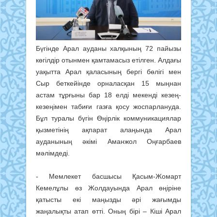
Бүгінде Арал ауданы халқының 72 пайызы
көгілдір отынмен қамтамасыз етілген. Алдағы
уақытта Арал қаласының бергі бөлігі мен
Сыр беткейінде орналасқан 15 мыңнан
астам тұрғыны бар 18 елді мекенді кезең-
кезеңімен табиғи газға қосу жоспарлануда.
Бұл туралы бүгін Өңірлік коммуникациялар
қызметінің ақпарат алаңында Арал
ауданының әкімі Аманжол Оңғарбаев
мәлімдеді.
- Мемлекет басшысы Қасым-Жомарт
Кемелұлы өз Жолдауында Арал өңіріне
қатысты екі маңызды әрі жағымды
жаңалықты атап өтті. Оның бірі – Кіші Арал