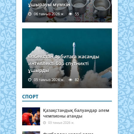
ұшырауы мүмкін
06 тамыз 2026 ж.
55
Өзбекстан орбитаға жасанды
интеллекті бар спутникті
ұшырды
05 тамыз 2026 ж.
82
СПОРТ
Қазақстандық балуандар әлем
чемпионы атанды
03 тамыз 2026 ж.