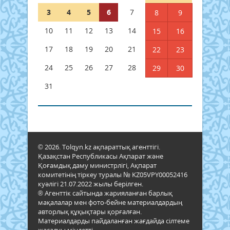
3
4
5
6
7
8
9
10
11
12
13
14
15
16
17
18
19
20
21
22
23
24
25
26
27
28
29
30
31
© 2026. Tolqyn.kz ақпараттық агенттігі.
Қазақстан Республикасы Ақпарат және
Қоғамдық даму министрлігі, Ақпарат
комитетінің тіркеу туралы № KZ05VPY00052416
куәлігі 21.07.2022 жылы берілген.
® Агенттік сайтында жарияланған барлық
мақалалар мен фото-бейне материалдардың
авторлық құқықтары қорғалған.
Материалдарды пайдаланған жағдайда сілтеме
жасалуы міндетті.