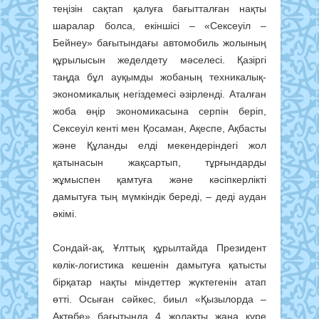
теңізін сақтап қалуға бағытталған нақты
шаралар болса, екіншісі – «Сексеуіл –
Бейнеу» бағытындағы автомобиль жолының
құрылысын жеделдету мәселесі. Қазіргі
таңда бұл ауқымды жобаның техникалық-
экономикалық негіздемесі әзірленді. Аталған
жоба өңір экономикасына серпін беріп,
Сексеуіл кенті мен Қосаман, Ақеспе, Ақбасты
және Құланды елді мекендеріндегі жол
қатынасын жақсартып, тұрғындарды
жұмыспен қамтуға және кәсіпкерлікті
дамытуға тың мүмкіндік береді, – деді аудан
әкімі.
Сондай-ақ, Ұлттық құрылтайда Президент
көлік-логистика кешенін дамытуға қатысты
бірқатар нақты міндеттер жүктегенін атап
өтті. Осыған сәйкес, биыл «Қызылорда –
Ақтөбе» бағытында 4 жолақты жаңа күре