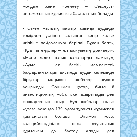
жолдың және «Бейнеу – Сексеуіл»
автожолының құрылысы басталатын болады.
- Өткен жылдың мамыр айында ауданда
теміржол үстінен салынған көпір халық
игілігіне пайдалануға берілді. Бұдан бөлек,
«Қуатты өңірлер – ел дамуының драйвері»,
«Моно және шағын қалаларды дамыту»,
«Ауыл – ел бесігі» мемлекеттік
бағдарламалары аясында аудан көлемінде
бірқатар маңызды жобалар жүзеге
асырылды. Сонымен қатар, биыл 8
инвестициялық жоба іске асырылады деп
жоспарланып отыр. Бұл жобалар толық
жүзеге асқанда 139 адам тұрақты жұмыспен
қамтылатын болады. Онымен қоса,
кальцийлендірілген сода зауытының
құрылысы да бастау алады деп