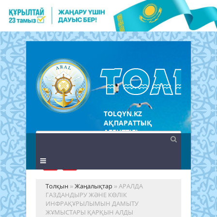
TOLQYN.KZ
АҚПАРАТТЫҚ
АГЕНТТІГІ
Толқын
»
Жаңалықтар
» АРАЛДА
ГАЗДАНДЫРУ ЖӘНЕ КӨЛІК
ИНФРАҚҰРЫЛЫМЫН ДАМЫТУ
ЖҰМЫСТАРЫ ҚАРҚЫН АЛДЫ