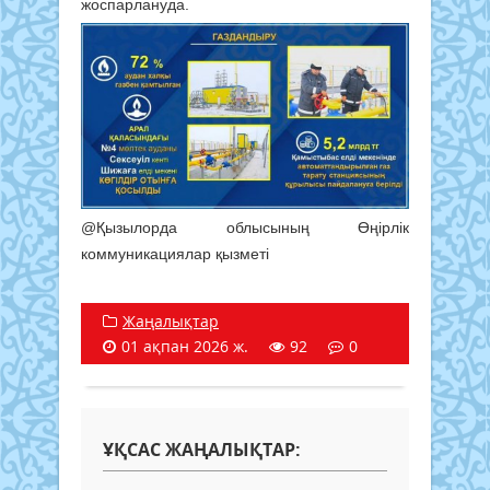
жоспарлануда.
@Қызылорда облысының Өңірлік
коммуникациялар қызметі
Жаңалықтар
01 ақпан 2026 ж.
92
0
ҰҚСАС ЖАҢАЛЫҚТАР: