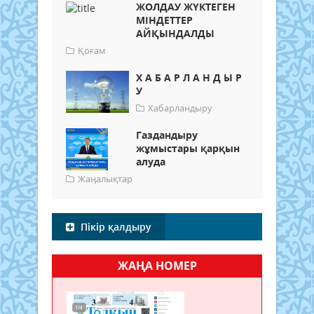
ЖОЛДАУ ЖҮКТЕГЕН
МІНДЕТТЕР
АЙҚЫНДАЛДЫ
Қоғам
Х А Б А Р Л А Н Д Ы Р
У
Хабарландыру
Газдандыру
жұмыстары қарқын
алуда
Жаңалықтар
Пікір қалдыру
ЖАҢА НОМЕР