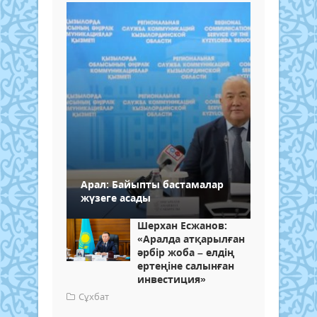
Арал: Байыпты бастамалар
жүзеге асады
Шерхан Есжанов:
«Аралда атқарылған
әрбір жоба – елдің
ертеңіне салынған
инвестиция»
Сұхбат