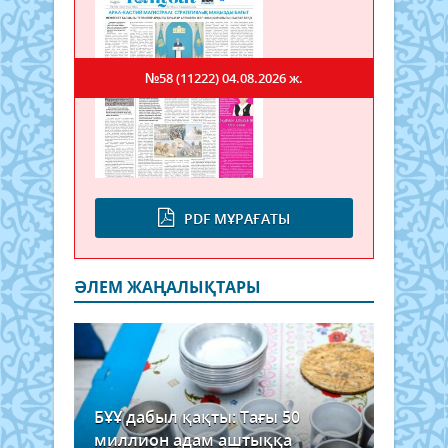
№58 (11222)
04.08.2026 ж.
PDF МҰРАҒАТЫ
ӘЛЕМ ЖАҢАЛЫҚТАРЫ
БҰҰ дабыл қақты: Тағы 50
миллион адам аштыққа