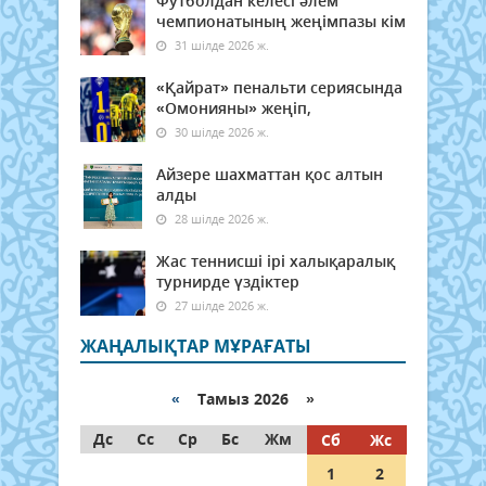
Футболдан келесі әлем
чемпионатының жеңімпазы кім
31 шілде 2026 ж.
«Қайрат» пенальти сериясында
«Омонияны» жеңіп,
30 шілде 2026 ж.
Айзере шахматтан қос алтын
алды
28 шілде 2026 ж.
Жас теннисші ірі халықаралық
турнирде үздіктер
27 шілде 2026 ж.
ЖАҢАЛЫҚТАР МҰРАҒАТЫ
«
Тамыз 2026 »
Дс
Сс
Ср
Бс
Жм
Сб
Жс
1
2