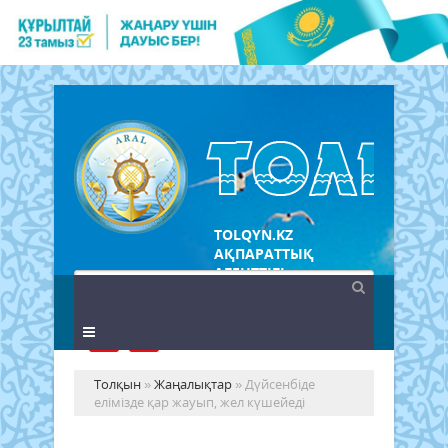
TOLQYN.KZ
АҚПАРАТТЫҚ
АГЕНТТІГІ
Толқын
»
Жаңалықтар
» Дүйсенбіде
елімізде қар жауып, жел күшейеді