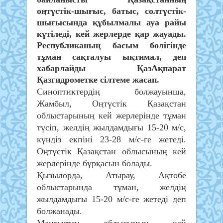
оңтүстік-шығыс, батыс, солтүстік-
шығысында құбылмалы ауа райы
күтіледі, кей жерлерде қар жауады.
Республиканың басым бөлігінде
тұман сақталуы ықтимал, деп
хабарлайды ҚазАқпарат
Қазгидрометке сілтеме жасап.
Синоптиктердің болжауынша,
Жамбыл, Оңтүстік Қазақстан
облыстарының кей жерлерінде тұман
түсіп, желдің жылдамдығы 15-20 м/с,
күндіз екпіні 23-28 м/с-ге жетеді.
Оңтүстік Қазақстан облысының кей
жерлерінде бұрқасын болады.
Қызылорда, Атырау, Ақтөбе
облыстарында тұман, желдің
жылдамдығы 15-20 м/с-ге жетеді деп
болжанады.
Маңғыстау облысының кей