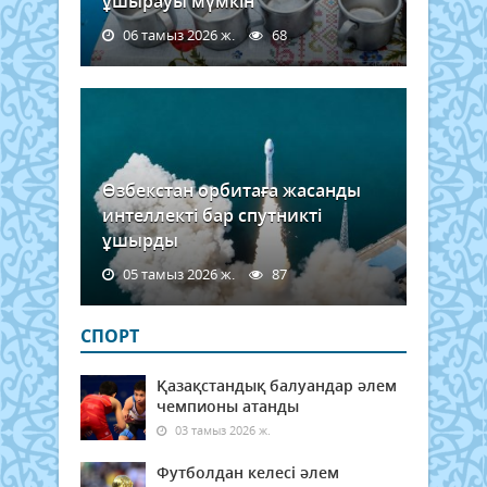
ұшырауы мүмкін
06 тамыз 2026 ж.
68
Өзбекстан орбитаға жасанды
интеллекті бар спутникті
ұшырды
05 тамыз 2026 ж.
87
СПОРТ
Қазақстандық балуандар әлем
чемпионы атанды
03 тамыз 2026 ж.
Футболдан келесі әлем