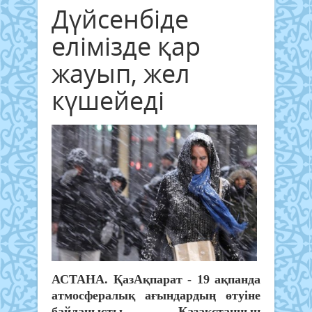
Дүйсенбіде
елімізде қар
жауып, жел
күшейеді
АСТАНА. ҚазАқпарат - 19 ақпанда
атмосфералық ағындардың өтуіне
байланысты Қазақстанның