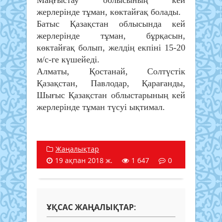
жерлерінде тұман, көктайғақ болады.
Батыс Қазақстан облысында кей
жерлерінде тұман, бұрқасын,
көктайғақ болып, желдің екпіні 15-20
м/с-ге күшейеді.
Алматы, Қостанай, Солтүстік
Қазақстан, Павлодар, Қарағанды,
Шығыс Қазақстан облыстарының кей
жерлерінде тұман түсуі ықтимал.
Жаңалықтар
19 ақпан 2018 ж.
1 647
0
ҰҚСАС ЖАҢАЛЫҚТАР: