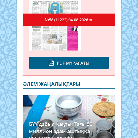
№58 (11222)
04.08.2026 ж.
PDF МҰРАҒАТЫ
ӘЛЕМ ЖАҢАЛЫҚТАРЫ
БҰҰ дабыл қақты: Тағы 50
миллион адам аштыққа