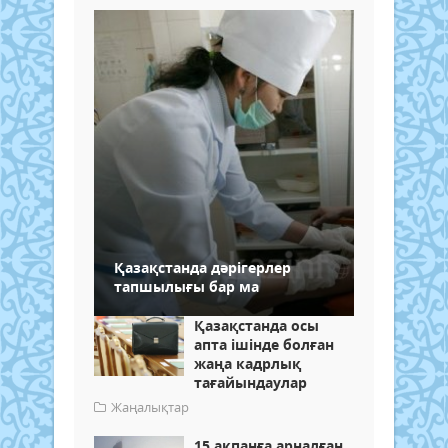
Қазақстанда дәрігерлер
тапшылығы бар ма
Қазақстанда осы
апта ішінде болған
жаңа кадрлық
тағайындаулар
Жаңалықтар
15 ақпанға арналған