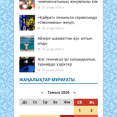
чемпионатының жеңімпазы кім
31 шілде 2026 ж.
«Қайрат» пенальти сериясында
«Омонияны» жеңіп,
30 шілде 2026 ж.
Айзере шахматтан қос алтын
алды
28 шілде 2026 ж.
Жас теннисші ірі халықаралық
турнирде үздіктер
27 шілде 2026 ж.
ЖАҢАЛЫҚТАР МҰРАҒАТЫ
«
Тамыз 2026 »
Дс
Сс
Ср
Бс
Жм
Сб
Жс
1
2