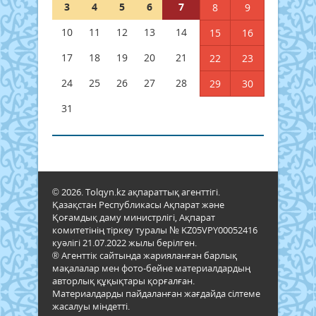
3
4
5
6
7
8
9
10
11
12
13
14
15
16
17
18
19
20
21
22
23
24
25
26
27
28
29
30
31
© 2026. Tolqyn.kz ақпараттық агенттігі.
Қазақстан Республикасы Ақпарат және
Қоғамдық даму министрлігі, Ақпарат
комитетінің тіркеу туралы № KZ05VPY00052416
куәлігі 21.07.2022 жылы берілген.
® Агенттік сайтында жарияланған барлық
мақалалар мен фото-бейне материалдардың
авторлық құқықтары қорғалған.
Материалдарды пайдаланған жағдайда сілтеме
жасалуы міндетті.