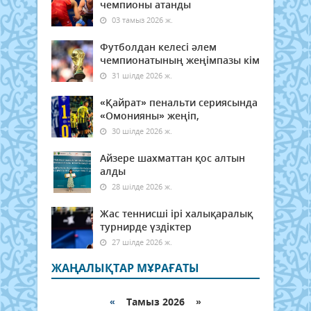
чемпионы атанды
03 тамыз 2026 ж.
Футболдан келесі әлем
чемпионатының жеңімпазы кім
31 шілде 2026 ж.
«Қайрат» пенальти сериясында
«Омонияны» жеңіп,
30 шілде 2026 ж.
Айзере шахматтан қос алтын
алды
28 шілде 2026 ж.
Жас теннисші ірі халықаралық
турнирде үздіктер
27 шілде 2026 ж.
ЖАҢАЛЫҚТАР МҰРАҒАТЫ
«
Тамыз 2026 »