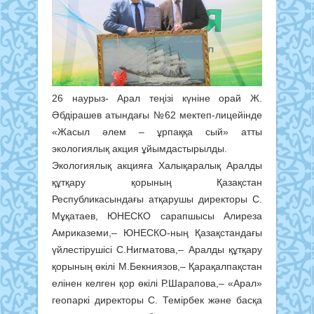
26 наурыз- Арал теңізі күніне орай Ж.
Әбдірашев атындағы №62 мектеп-лицейінде
«Жасыл әлем – ұрпаққа сый» атты
экологиялық акция ұйымдастырылды.
Экологиялық акцияға Халықаралық Аралды
құтқару қорының Қазақстан
Республикасындағы атқарушы директоры С.
Мұқатаев, ЮНЕСКО сарапшысы Алиреза
Амриказеми,– ЮНЕСКО-ның Қазақстандағы
үйлестірушісі С.Нигматова,– Аралды құтқару
қорының өкілі М.Бекниязов,– Қарақалпақстан
елінен келген қор өкілі Р.Шарапова,– «Арал»
геопаркі директоры С. Темірбек және басқа