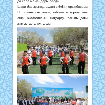
да сала мамандары болды.
Шара барысында аудан әкімінің орынбасары
Н. Бохаев сөз алып, табиғатты қорғау мен
өңір экологиясын жақсарту бағытындағы
жұмыстарға тоқталды.