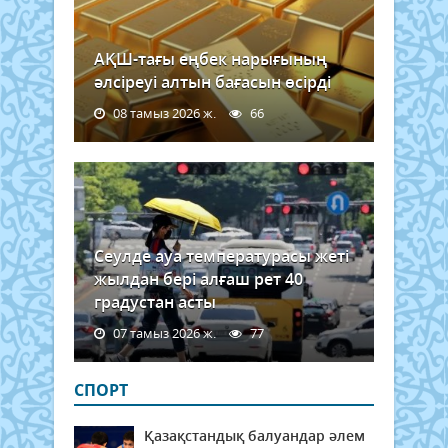
АҚШ-тағы еңбек нарығының
әлсіреуі алтын бағасын өсірді
08 тамыз 2026 ж.
66
Сеулде ауа температурасы жеті
жылдан бері алғаш рет 40
градустан асты
07 тамыз 2026 ж.
77
СПОРТ
Қазақстандық балуандар әлем