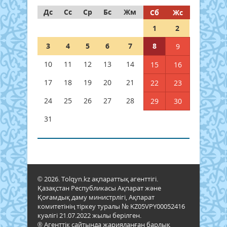
Дс
Сс
Ср
Бс
Жм
Сб
Жс
1
2
3
4
5
6
7
8
9
10
11
12
13
14
15
16
17
18
19
20
21
22
23
24
25
26
27
28
29
30
31
© 2026. Tolqyn.kz ақпараттық агенттігі.
Қазақстан Республикасы Ақпарат және
Қоғамдық даму министрлігі, Ақпарат
комитетінің тіркеу туралы № KZ05VPY00052416
куәлігі 21.07.2022 жылы берілген.
® Агенттік сайтында жарияланған барлық