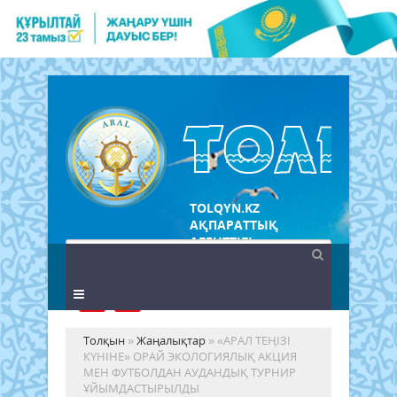
TOLQYN.KZ
АҚПАРАТТЫҚ
АГЕНТТІГІ
Толқын
»
Жаңалықтар
» «АРАЛ ТЕҢІЗІ
КҮНІНЕ» ОРАЙ ЭКОЛОГИЯЛЫҚ АКЦИЯ
МЕН ФУТБОЛДАН АУДАНДЫҚ ТУРНИР
ҰЙЫМДАСТЫРЫЛДЫ