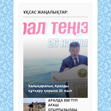
ҰҚСАС ЖАҢАЛЫҚТАР:
Халықаралық Аралды
құтқару қорына 30 жыл
АРАЛДА 800 ТҮП
АҒАШ
ОТЫРҒЫЗЫЛДЫ