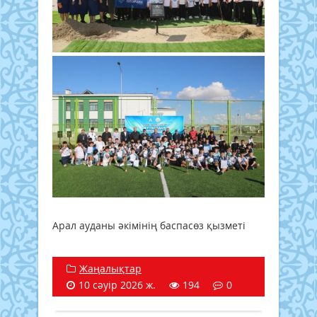
Арал ауданы әкімінің баспасөз қызметі
Жаңалықтар
10 сәуір 2026 ж.
194
0