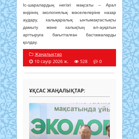
Іс-шаралардың негізгі мақсаты – Арал
өңірінің экологиялық мәселелеріне назар
аудару, халықаралық ынтымақтастықты
дамыту және халықтың әл-ауқатын
арттыруға бағытталған бастамаларды
қолдау.
Жаңалықтар
10 сәуір 2026 ж.
528
0
ҰҚСАС ЖАҢАЛЫҚТАР: