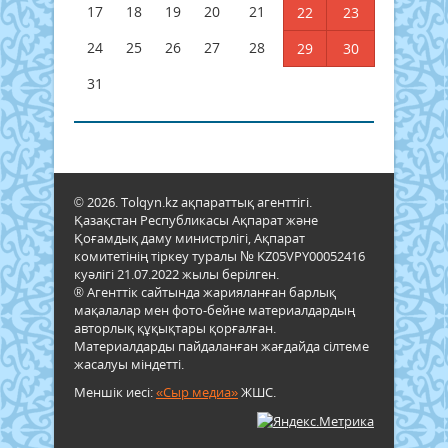
17
18
19
20
21
22
23
24
25
26
27
28
29
30
31
© 2026. Tolqyn.kz ақпараттық агенттігі.
Қазақстан Республикасы Ақпарат және
Қоғамдық даму министрлігі, Ақпарат
комитетінің тіркеу туралы № KZ05VPY00052416
куәлігі 21.07.2022 жылы берілген.
® Агенттік сайтында жарияланған барлық
мақалалар мен фото-бейне материалдардың
авторлық құқықтары қорғалған.
Материалдарды пайдаланған жағдайда сілтеме
жасалуы міндетті.
Меншік иесі:
«Сыр медиа»
ЖШС.