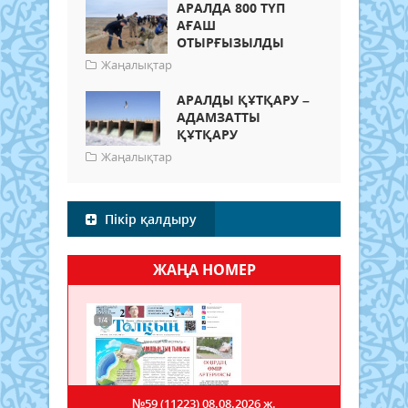
АРАЛДА 800 ТҮП
АҒАШ
ОТЫРҒЫЗЫЛДЫ
Жаңалықтар
АРАЛДЫ ҚҰТҚАРУ –
АДАМЗАТТЫ
ҚҰТҚАРУ
Жаңалықтар
Пікір қалдыру
ЖАҢА НОМЕР
№59 (11223)
08.08.2026 ж.