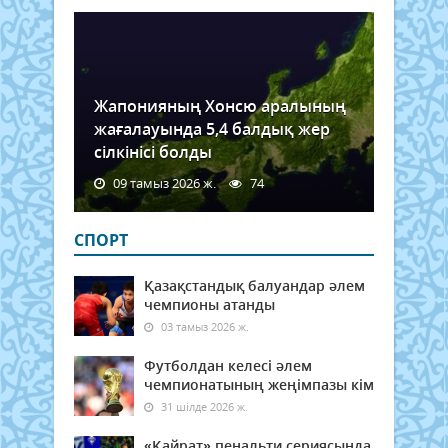
Жапонияның Хонсю аралының
жағалауында 5,4 балдық жер
сілкінісі болды
09 тамыз 2026 ж.
74
СПОРТ
Қазақстандық балуандар әлем
чемпионы атанды
03 тамыз 2026 ж.
Футболдан келесі әлем
чемпионатының жеңімпазы кім
31 шілде 2026 ж.
«Қайрат» пенальти сериясында