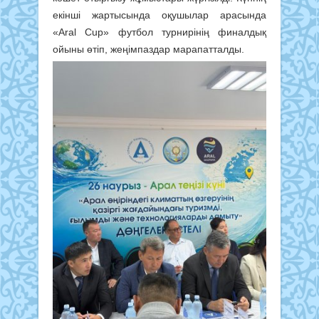
екінші жартысында оқушылар арасында
«Aral Cup» футбол турнирінің финалдық
ойыны өтіп, жеңімпаздар марапатталды.