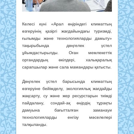
Келесі күні «Арал өңіріндегі климаттың
өзгеруінің қазіргі жағдайындағы туризмді,
ғылымды және технологияларды дамыту»
тақырыбында дөңгелек үстел
ұйымдастырылды. Оған мемлекеттік
органдардың өкілдері, халықаралық
сарапшылар және сала мамандары қатысты.
Дөңгелек үстел барысында климаттың
өзгеруіне бейімделу, экологиялық жағдайды
жақсарту, су және жер ресурстарын тиімді
пайдалану, сондай-ақ өңірдің тұрақты
дамуына бағытталған заманауи
технологияларды енгізу мәселелері
талқыланды.