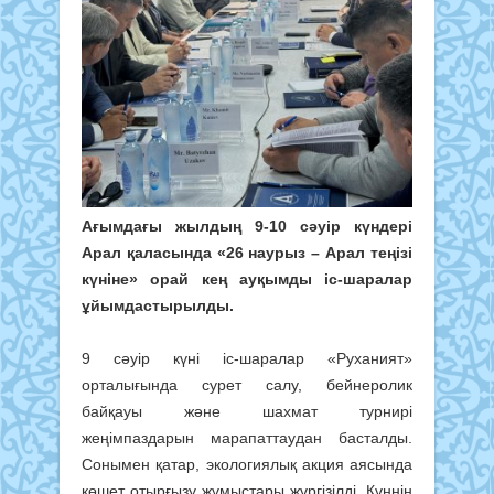
Ағымдағы жылдың 9-10 сәуір күндері
Арал қаласында «26 наурыз – Арал теңізі
күніне» орай кең ауқымды іс-шаралар
ұйымдастырылды.
9 сәуір күні іс-шаралар «Руханият»
орталығында сурет салу, бейнеролик
байқауы және шахмат турнирі
жеңімпаздарын марапаттаудан басталды.
Сонымен қатар, экологиялық акция аясында
көшет отырғызу жұмыстары жүргізілді. Күннің