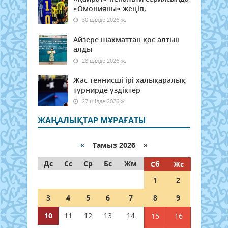
«Омонияны» жеңіп,
30 шілде 2026 ж.
Айзере шахматтан қос алтын
алды
28 шілде 2026 ж.
Жас теннисші ірі халықаралық
турнирде үздіктер
27 шілде 2026 ж.
ЖАҢАЛЫҚТАР МҰРАҒАТЫ
«
Тамыз 2026 »
Дс
Сс
Ср
Бс
Жм
Сб
Жс
1
2
3
4
5
6
7
8
9
10
11
12
13
14
15
16