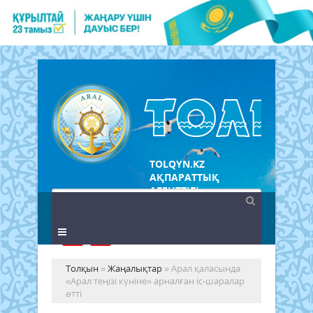
TOLQYN.KZ
АҚПАРАТТЫҚ
АГЕНТТІГІ
Толқын
»
Жаңалықтар
» Арал қаласында
«Арал теңізі күніне» арналған іс-шаралар
өтті