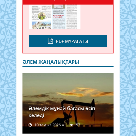
PDF МҰРАҒАТЫ
ӘЛЕМ ЖАҢАЛЫҚТАРЫ
Әлемдік мұнай бағасы өсіп
келеді
10 тамыз 2026 ж.
57