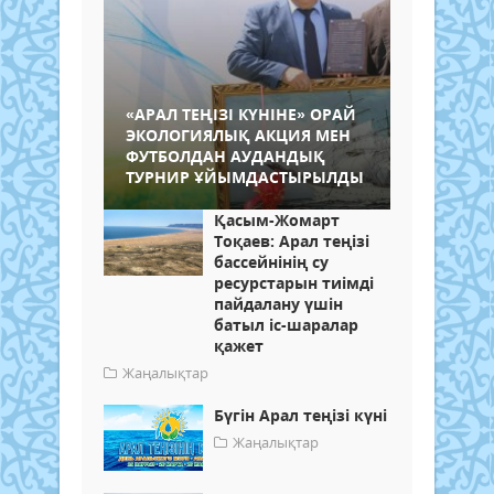
«АРАЛ ТЕҢІЗІ КҮНІНЕ» ОРАЙ
ЭКОЛОГИЯЛЫҚ АКЦИЯ МЕН
ФУТБОЛДАН АУДАНДЫҚ
ТУРНИР ҰЙЫМДАСТЫРЫЛДЫ
Қасым-Жомарт
Тоқаев: Арал теңізі
бассейнінің су
ресурстарын тиімді
пайдалану үшін
батыл іс-шаралар
қажет
Жаңалықтар
Бүгін Арал теңізі күні
Жаңалықтар