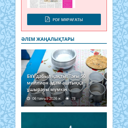
PDF МҰРАҒАТЫ
ӘЛЕМ ЖАҢАЛЫҚТАРЫ
БҰҰ дабыл қақты: Тағы 50
миллион адам аштыққа
ұшырауы мүмкін
06 тамыз 2026 ж.
78