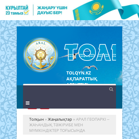
TOLQYN.KZ
АҚПАРАТТЫҚ
АГЕНТТІГІ
Толқын
»
Жаңалықтар
» АРАЛ ГЕОПАРКІ –
ЖАҺАНДЫҚ ТӘЖІРИБЕ МЕН
МҮМКІНДІКТЕР ТОҒЫСЫНДА