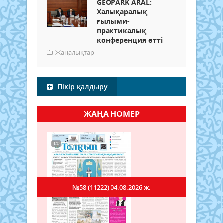
GEOPARK ARAL:
Халықаралық
ғылыми-
практикалық
конференция өтті
Жаңалықтар
Пікір қалдыру
ЖАҢА НОМЕР
№58 (11222)
04.08.2026 ж.