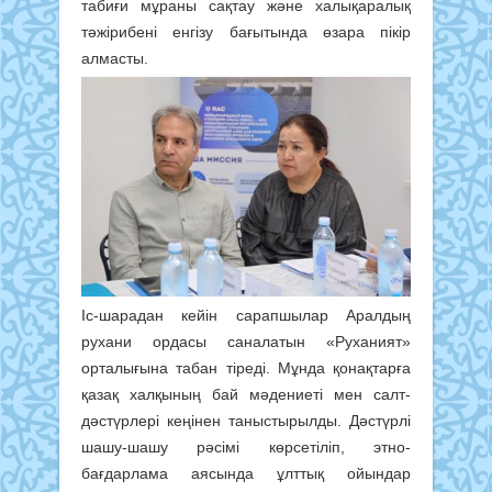
табиғи мұраны сақтау және халықаралық
тәжірибені енгізу бағытында өзара пікір
алмасты.
Іс-шарадан кейін сарапшылар Аралдың
рухани ордасы саналатын «Руханият»
орталығына табан тіреді. Мұнда қонақтарға
қазақ халқының бай мәдениеті мен салт-
дәстүрлері кеңінен таныстырылды. Дәстүрлі
шашу-шашу рәсімі көрсетіліп, этно-
бағдарлама аясында ұлттық ойындар