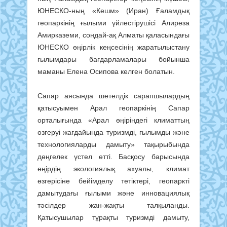
ЮНЕСКО-ның «Кешм» (Иран) Ғаламдық
геопаркінің ғылыми үйлестірушісі Алиреза
Амирказеми, сондай-ақ Алматы қаласындағы
ЮНЕСКО өңірлік кеңсесінің жаратылыстану
ғылымдары бағдарламалары бойынша
маманы Елена Осипова келген болатын.
Сапар аясында шетелдік сарапшылардың
қатысуымен Арал геопаркінің Сапар
орталығында «Арал өңіріндегі климаттың
өзгеруі жағдайында туризмді, ғылымды және
технологияларды дамыту» тақырыбында
дөңгелек үстел өтті. Басқосу барысында
өңірдің экологиялық ахуалы, климат
өзгерісіне бейімделу тетіктері, геопаркті
дамытудағы ғылыми және инновациялық
тәсілдер жан-жақты талқыланды.
Қатысушылар тұрақты туризмді дамыту,