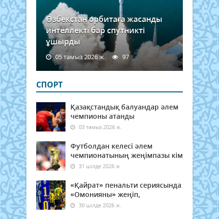
Өзбекстан орбитаға жасанды
интеллекті бар спутникті
ұшырды
05 тамыз 2026 ж.
97
СПОРТ
Қазақстандық балуандар әлем
чемпионы атанды
03 тамыз 2026 ж.
Футболдан келесі әлем
чемпионатының жеңімпазы кім
31 шілде 2026 ж.
«Қайрат» пенальти сериясында
«Омонияны» жеңіп,
30 шілде 2026 ж.