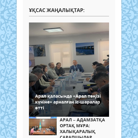
ҰҚСАС ЖАҢАЛЫҚТАР:
Арал қаласында «Арал теңізі
күніне» арналған іс-шаралар
өтті
АРАЛ – АДАМЗАТҚА
ОРТАҚ МҰРА:
ХАЛЫҚАРАЛЫҚ
САРАПШЫЛАР