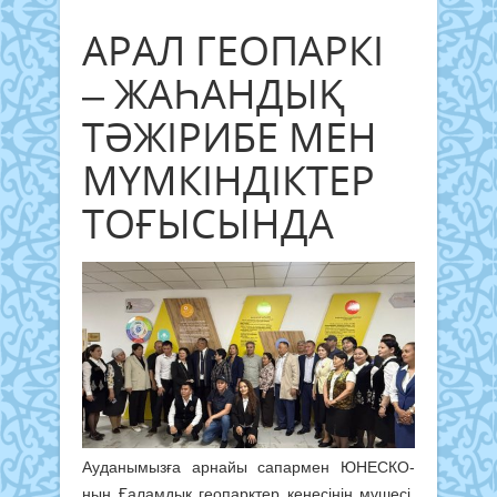
АРАЛ ГЕОПАРКІ
– ЖАҺАНДЫҚ
ТӘЖІРИБЕ МЕН
МҮМКІНДІКТЕР
ТОҒЫСЫНДА
Ауданымызға арнайы сапармен ЮНЕСКО-
ның Ғаламдық геопарктер кеңесінің мүшесі,