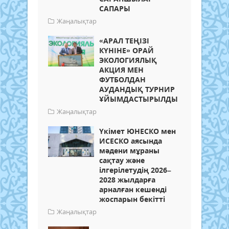
САПАРЫ
Жаңалықтар
«АРАЛ ТЕҢІЗІ
КҮНІНЕ» ОРАЙ
ЭКОЛОГИЯЛЫҚ
АКЦИЯ МЕН
ФУТБОЛДАН
АУДАНДЫҚ ТУРНИР
ҰЙЫМДАСТЫРЫЛДЫ
Жаңалықтар
Үкімет ЮНЕСКО мен
ИСЕСКО аясында
мәдени мұраны
сақтау және
ілгерілетудің 2026–
2028 жылдарға
арналған кешенді
жоспарын бекітті
Жаңалықтар