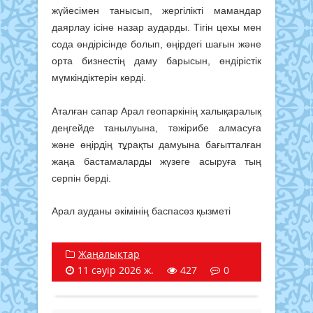
жүйесімен танысып, жергілікті мамандар
даярлау ісіне назар аударды. Тігін цехы мен
сода өндірісінде болып, өңірдегі шағын және
орта бизнестің даму барысын, өндірістік
мүмкіндіктерін көрді.
Аталған сапар Арал геопаркінің халықаралық
деңгейде танылуына, тәжірибе алмасуға
және өңірдің тұрақты дамуына бағытталған
жаңа бастамаларды жүзеге асыруға тың
серпін берді.
Арал ауданы әкімінің баспасөз қызметі
Жаңалықтар
11 сәуір 2026 ж.
427
0