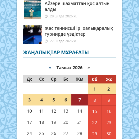
Айзере шахматтан қос алтын
алды
28 шілде 2026 ж.
Жас теннисші ірі халықаралық
турнирде үздіктер
27 шілде 2026 ж.
ЖАҢАЛЫҚТАР МҰРАҒАТЫ
«
Тамыз 2026 »
Дс
Сс
Ср
Бс
Жм
Сб
Жс
1
2
3
4
5
6
7
8
9
10
11
12
13
14
15
16
17
18
19
20
21
22
23
24
25
26
27
28
29
30