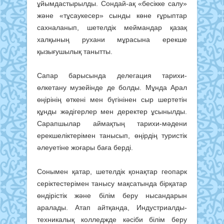
ұйымдастырылды. Сондай-ақ «бесікке салу»
және «тұсаукесер» сынды көне ғұрыптар
сахналанып, шетелдік меймандар қазақ
халқының рухани мұрасына ерекше
қызығушылық танытты.
Сапар барысында делегация тарихи-
өлкетану музейінде де болды. Мұнда Арал
өңірінің өткені мен бүгінінен сыр шертетін
құнды жәдігерлер мен деректер ұсынылды.
Сарапшылар аймақтың тарихи-мәдени
ерекшеліктерімен танысып, өңірдің туристік
әлеуетіне жоғары баға берді.
Сонымен қатар, шетелдік қонақтар геопарк
серіктестерімен танысу мақсатында бірқатар
өндірістік және білім беру нысандарын
аралады. Атап айтқанда, Индустриалды-
техникалық колледжде кәсіби білім беру