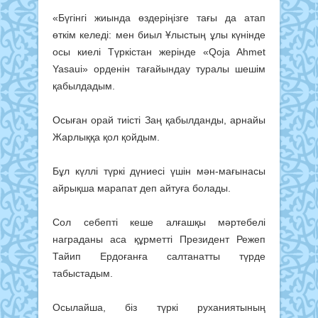
«Бүгінгі жиында өздеріңізге тағы да атап
өткім келеді: мен биыл Ұлыстың ұлы күнінде
осы киелі Түркістан жерінде «Qoja Ahmet
Yasaui» орденін тағайындау туралы шешім
қабылдадым.
Осыған орай тиісті Заң қабылданды, арнайы
Жарлыққа қол қойдым.
Бұл күллі түркі дүниесі үшін мән-мағынасы
айрықша марапат деп айтуға болады.
Сол себепті кеше алғашқы мәртебелі
награданы аса құрметті Президент Режеп
Тайип Ердоғанға салтанатты түрде
табыстадым.
Осылайша, біз түркі руханиятының