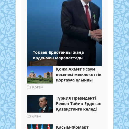
Тоқаев Ердоғанды жаңа
орденмен марапаттады
Қожа Ахмет Ясауи
кесенесі мемлекеттік
қорғауға алынды
Қоғам
Түркия Президенті
Режеп Тайип Ердоған
Қазақстанға келеді
Әлем
Қасым-Жомарт