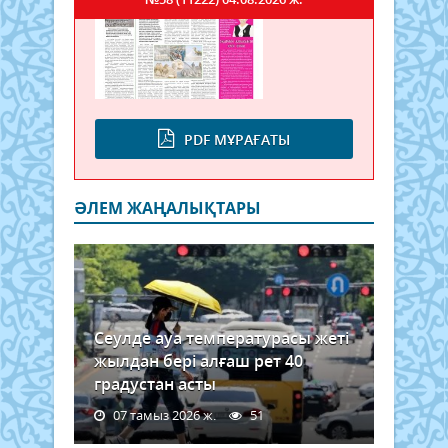
PDF МҰРАҒАТЫ
ӘЛЕМ ЖАҢАЛЫҚТАРЫ
Сеулде ауа температурасы жеті
жылдан бері алғаш рет 40
градустан асты
07 тамыз 2026 ж.
51