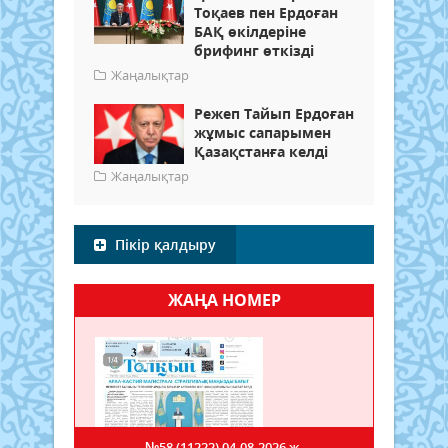
Тоқаев пен Ердоған
БАҚ өкілдеріне
брифинг өткізді
Жаңалықтар
Режеп Тайып Ердоған
жұмыс сапарымен
Қазақстанға келді
Жаңалықтар
Пікір қалдыру
ЖАҢА НОМЕР
№58 (11222)
04.08.2026 ж.