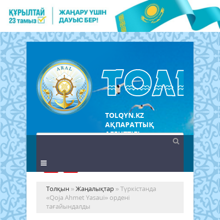
TOLQYN.KZ
АҚПАРАТТЫҚ
АГЕНТТІГІ
Толқын
»
Жаңалықтар
» Түркістанда
«Qoja Ahmet Yasaui» ордені
тағайындалды