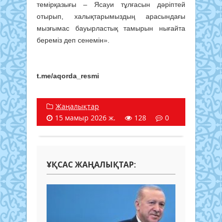
темірқазығы – Ясауи тұлғасын дәріптей
отырып, халықтарымыздың арасындағы
мызғымас бауырластық тамырын нығайта
береміз деп сенемін».
t.me/aqorda_resmi
Жаңалықтар
15 мамыр 2026 ж.
128
0
ҰҚСАС ЖАҢАЛЫҚТАР: