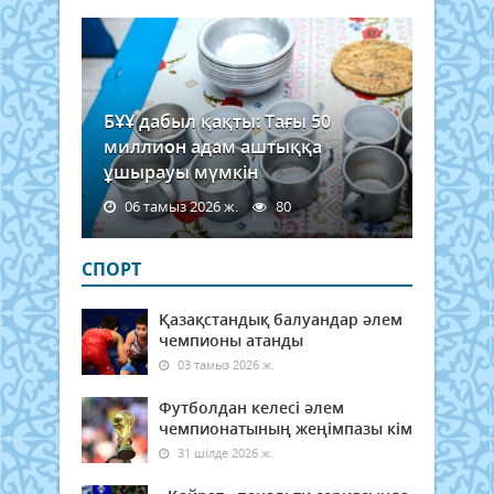
БҰҰ дабыл қақты: Тағы 50
миллион адам аштыққа
ұшырауы мүмкін
06 тамыз 2026 ж.
80
СПОРТ
Қазақстандық балуандар әлем
чемпионы атанды
03 тамыз 2026 ж.
Футболдан келесі әлем
чемпионатының жеңімпазы кім
31 шілде 2026 ж.