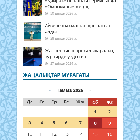
«Қайрат» пенальти сериясында
«Омонияны» жеңіп,
30 шілде 2026 ж.
Айзере шахматтан қос алтын
алды
28 шілде 2026 ж.
Жас теннисші ірі халықаралық
турнирде үздіктер
27 шілде 2026 ж.
ЖАҢАЛЫҚТАР МҰРАҒАТЫ
«
Тамыз 2026 »
Дс
Сс
Ср
Бс
Жм
Сб
Жс
1
2
3
4
5
6
7
8
9
10
11
12
13
14
15
16