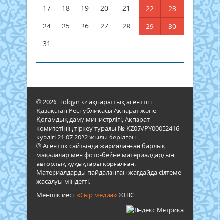
17
18
19
20
21
22
23
24
25
26
27
28
29
30
31
© 2026. Tolqyn.kz ақпараттық агенттігі.
Қазақстан Республикасы Ақпарат және
Қоғамдық даму министрлігі, Ақпарат
комитетінің тіркеу туралы № KZ05VPY00052416
куәлігі 21.07.2022 жылы берілген.
® Агенттік сайтында жарияланған барлық
мақалалар мен фото-бейне материалдардың
авторлық құқықтары қорғалған.
Материалдарды пайдаланған жағдайда сілтеме
жасалуы міндетті.
Меншік иесі:
«Сыр медиа»
ЖШС.