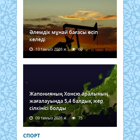
Әлемдік мұнай бағасы өсіп
келеді
10 тамыз 2026 ж.
60
Жапонияның Хонсю аралының
жағалауында 5,4 балдық жер
сілкінісі болды
09 тамыз 2026 ж.
75
СПОРТ