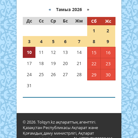
«
Тамыз 2026 »
Дс
Сс
Ср
Бс
Жм
Сб
Жс
1
2
3
4
5
6
7
8
9
10
11
12
13
14
15
16
17
18
19
20
21
22
23
24
25
26
27
28
29
30
31
© 2026. Tolqyn.kz ақпараттық агенттігі.
Қазақстан Республикасы Ақпарат және
Қоғамдық даму министрлігі, Ақпарат