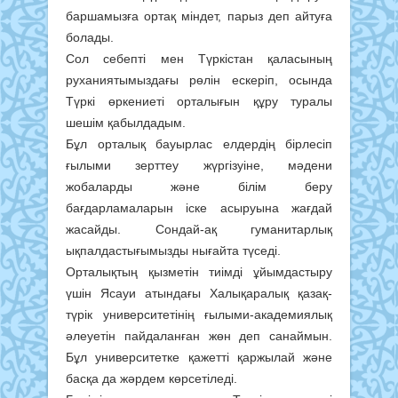
баршамызға ортақ міндет, парыз деп айтуға
болады.
Сол себепті мен Түркістан қаласының
руханиятымыздағы рөлін ескеріп, осында
Түркі өркениеті орталығын құру туралы
шешім қабылдадым.
Бұл орталық бауырлас елдердің бірлесіп
ғылыми зерттеу жүргізуіне, мәдени
жобаларды және білім беру
бағдарламаларын іске асыруына жағдай
жасайды. Сондай-ақ гуманитарлық
ықпалдастығымызды нығайта түседі.
Орталықтың қызметін тиімді ұйымдастыру
үшін Ясауи атындағы Халықаралық қазақ-
түрік университетінің ғылыми-академиялық
әлеуетін пайдаланған жөн деп санаймын.
Бұл университетке қажетті қаржылай және
басқа да жәрдем көрсетіледі.