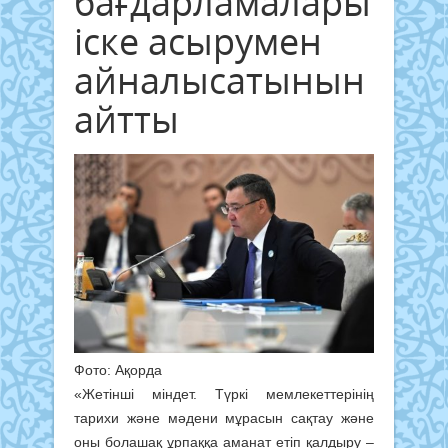
бағдарламаларын
іске асырумен
айналысатынын
айтты
Фото: Ақорда
«Жетінші міндет. Түркі мемлекеттерінің
тарихи және мәдени мұрасын сақтау және
оны болашақ ұрпаққа аманат етіп қалдыру –