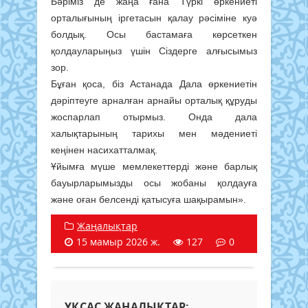
Бәріміз де жаңа ғана Түркі өркениеті
орталығының іргетасын қалау рәсіміне куә
болдық. Осы бастамаға көрсеткен
қолдауларыңыз үшін Сіздерге алғысымыз
зор.
Бұған қоса, біз Астанада Дала өркениетін
дәріптеуге арналған арнайы орталық құруды
жоспарлап отырмыз. Онда дала
халықтарының тарихы мен мәдениеті
кеңінен насихатталмақ.
Ұйымға мүше мемлекеттерді және барлық
бауырларымызды осы жобаны қолдауға
және оған белсенді қатысуға шақырамын».
Жаңалықтар
15 мамыр 2026 ж.
127
0
ҰҚСАС ЖАҢАЛЫҚТАР: