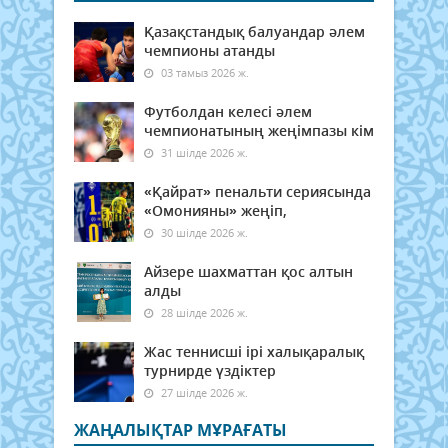
Қазақстандық балуандар әлем
чемпионы атанды
03 тамыз 2026 ж.
Футболдан келесі әлем
чемпионатының жеңімпазы кім
31 шілде 2026 ж.
«Қайрат» пенальти сериясында
«Омонияны» жеңіп,
30 шілде 2026 ж.
Айзере шахматтан қос алтын
алды
28 шілде 2026 ж.
Жас теннисші ірі халықаралық
турнирде үздіктер
27 шілде 2026 ж.
ЖАҢАЛЫҚТАР МҰРАҒАТЫ