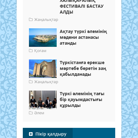
ХАЛЫҚАРАЛЫҚ
ФЕСТИВАЛІ БАСТАУ
АЛДЫ
Жаңалықтар
Ақтау түркі әлемінің
мәдени астанасы
атанды
Қоғам
Түркістанға ерекше
мәртебе беретін заң
қабылданады
Жаңалықтар
Түркі әлемінің тағы
бір қауымдастығы
құрылды
Әлем
Пікір қалдыру