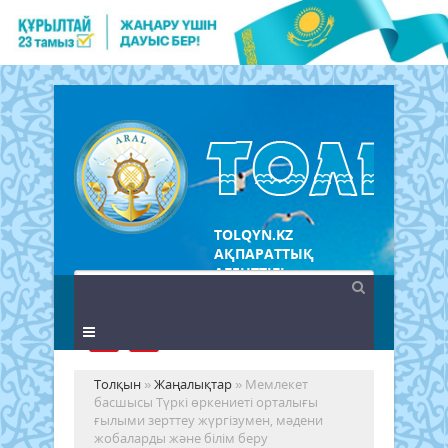
TOLQYN.KZ
АҚПАРАТТЫҚ
АГЕНТТІГІ
Толқын
»
Жаңалықтар
» Мемлекет
басшысы Түркі өркениеті орталығы
ғылыми зерттеу жүргізумен, мәдени
жобаларды және білім беру