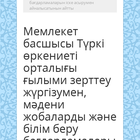
бағдарламаларын іске асырумен
айналысатынын айтты
Мемлекет
басшысы Түркі
өркениеті
орталығы
ғылыми зерттеу
жүргізумен,
мәдени
жобаларды және
білім беру