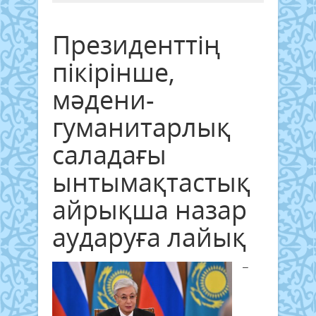
Президенттің
пікірінше,
мәдени-
гуманитарлық
саладағы
ынтымақтастық
айрықша назар
аударуға лайық
–