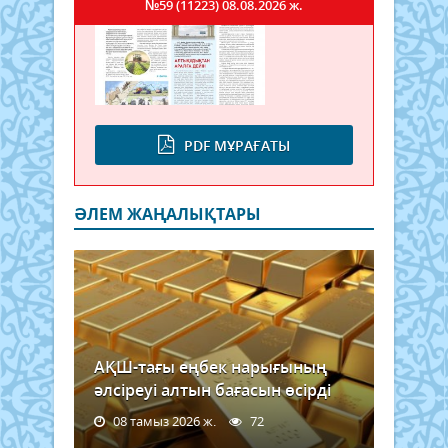
№59 (11223)
08.08.2026 ж.
PDF МҰРАҒАТЫ
ӘЛЕМ ЖАҢАЛЫҚТАРЫ
АҚШ-тағы еңбек нарығының
әлсіреуі алтын бағасын өсірді
08 тамыз 2026 ж.
72