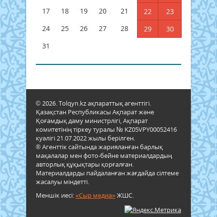
17
18
19
20
21
22
23
24
25
26
27
28
29
30
31
© 2026. Tolqyn.kz ақпараттық агенттігі.
Қазақстан Республикасы Ақпарат және
Қоғамдық даму министрлігі, Ақпарат
комитетінің тіркеу туралы № KZ05VPY00052416
куәлігі 21.07.2022 жылы берілген.
® Агенттік сайтында жарияланған барлық
мақалалар мен фото-бейне материалдардың
авторлық құқықтары қорғалған.
Материалдарды пайдаланған жағдайда сілтеме
жасалуы міндетті.
Меншік иесі:
«Сыр медиа»
ЖШС.