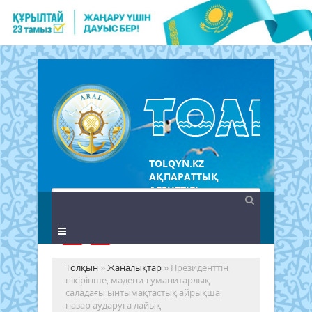
TOLQYN.KZ
АҚПАРАТТЫҚ
АГЕНТТІГІ
Толқын
»
Жаңалықтар
» Президенттің
пікірінше, мәдени-гуманитарлық
саладағы ынтымақтастық айрықша
назар аударуға лайық