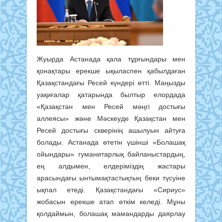
Жуырда Астанада қала тұрғындары мен
қонақтары ерекше ықыласпен қабылдаған
Қазақстандағы Ресей күндері өтті. Маңызды
уақиғалар қатарында былтыр елордада
«Қазақстан мен Ресей мәңгі достығы
аллеясы» және Мәскеуде Қазақстан мен
Ресей достығы скверінің ашылуын айтуға
болады. Астанада өтетін үшінші «Болашақ
ойындары» гуманитарлық байланыстардың,
ең алдымен, елдеріміздің жастары
арасындағы ынтымақтастықтың беки түсуіне
ықпал етеді. Қазақстандағы «Сириус»
жобасын ерекше атап өткім келеді. Мұны
қолдаймын, болашақ мамандарды даярлау