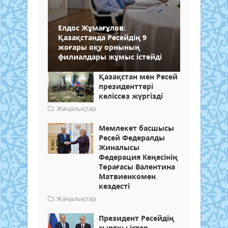
Елдос Жұмағұлов:
Қазақстанда Ресейдің 9
жоғары оқу орнының
филиалдары жұмыс істейді
Қазақстан мен Ресей
президенттері
келіссөз жүргізді
Жаңалықтар
Мемлекет басшысы
Ресей Федералды
Жиналысы
Федерация Кеңесінің
Төрағасы Валентина
Матвиенкомен
кездесті
Жаңалықтар
Президент Ресейдің
сыртқы істер