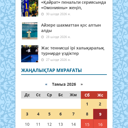
«Қайрат» пенальти сериясында
«Омонияны» жеңіп,
30 шілде 2026 ж.
Айзере шахматтан қос алтын
алды
28 шілде 2026 ж.
Жас теннисші ірі халықаралық
турнирде үздіктер
27 шілде 2026 ж.
ЖАҢАЛЫҚТАР МҰРАҒАТЫ
«
Тамыз 2026 »
Дс
Сс
Ср
Бс
Жм
Сб
Жс
1
2
3
4
5
6
7
8
9
10
11
12
13
14
15
16