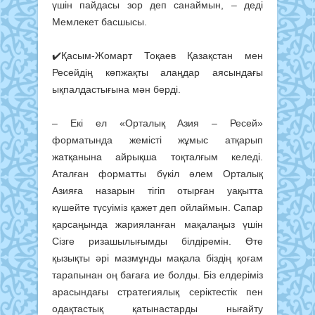
үшін пайдасы зор деп санаймын, – деді
Мемлекет басшысы.
✔️Қасым-Жомарт Тоқаев Қазақстан мен
Ресейдің көпжақты алаңдар аясындағы
ықпалдастығына мән берді.
– Екі ел «Орталық Азия – Ресей»
форматында жемісті жұмыс атқарып
жатқанына айрықша тоқталғым келеді.
Аталған форматты бүкіл әлем Орталық
Азияға назарын тігіп отырған уақытта
күшейте түсуіміз қажет деп ойлаймын. Сапар
қарсаңында жарияланған мақалаңыз үшін
Сізге ризашылығымды білдіремін. Өте
қызықты әрі мазмұнды мақала біздің қоғам
тарапынан оң бағаға ие болды. Біз елдеріміз
арасындағы стратегиялық серіктестік пен
одақтастық қатынастарды нығайту