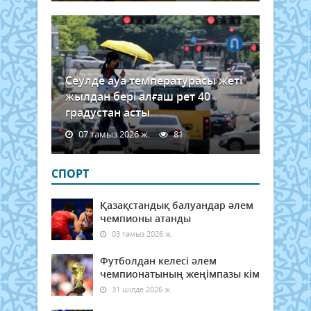
Сеулде ауа температурасы жеті
жылдан бері алғаш рет 40
градустан асты
07 тамыз 2026 ж.
81
СПОРТ
Қазақстандық балуандар әлем
чемпионы атанды
03 тамыз 2026 ж.
Футболдан келесі әлем
чемпионатының жеңімпазы кім
31 шілде 2026 ж.