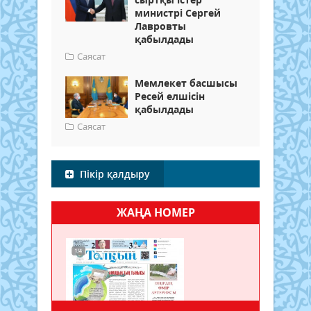
министрі Сергей
Лавровты
қабылдады
Саясат
Мемлекет басшысы
Ресей елшісін
қабылдады
Саясат
Пікір қалдыру
ЖАҢА НОМЕР